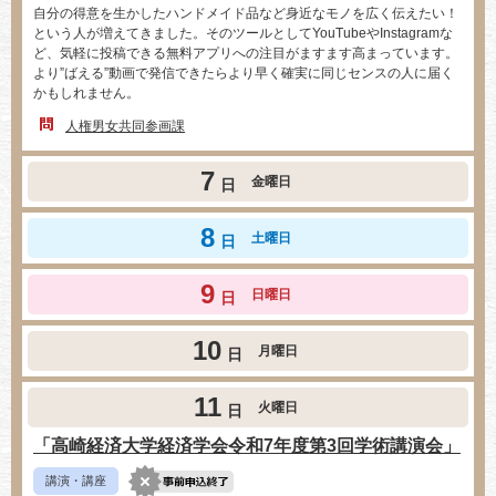
自分の得意を生かしたハンドメイド品など身近なモノを広く伝えたい！
という人が増えてきました。そのツールとしてYouTubeやInstagramな
ど、気軽に投稿できる無料アプリへの注目がますます高まっています。
より”ばえる”動画で発信できたらより早く確実に同じセンスの人に届く
かもしれません。
人権男女共同参画課
7
金曜日
日
8
土曜日
日
9
日曜日
日
10
月曜日
日
11
火曜日
日
「高崎経済大学経済学会令和7年度第3回学術講演会」
講演・講座