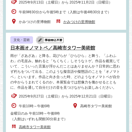
2025年9月13日（土曜日）から 2025年11月2日（日曜日）
午前9時30分から午後5時まで（入館は午後4時30分まで）
かみつけの里博物館
かみつけの里博物館
文化・芸術
日本画オノマトペ／高崎市タワー美術館
雨が「ざあざあ」と降る。花びらが「ひらひら」と舞う。「ふわふ
わ」の毛並み。触れると「ちくちく」しそうなトゲ。作品を鑑賞して
いて、こういった言葉が浮かんだことはありませんか？日常的に思わ
ず朽ちをついて出る、このような擬音語や擬態語のことを「オノマト
ペ」といいます。作品と向き合った時、どのようなオノマトペが自分
の中からうまれてくるのか。本展覧会では想像力を働かせるととも
に、作品を通して自分だけの音を見つけながらお楽しみください。
2025年9月27日（土曜日）から 2025年12月21日（日曜日）
午前10時～午後6時
高崎市タワー美術館
金曜日のみ 午前10時～午後8時
（入館はいずれも閉館30分前まで）
高崎市タワー美術館