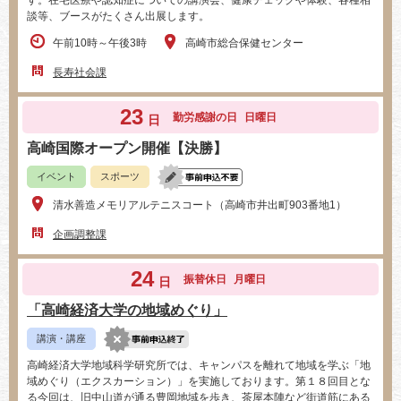
談等、ブースがたくさん出展します。
午前10時～午後3時
高崎市総合保健センター
長寿社会課
23
勤労感謝の日
日曜日
日
高崎国際オープン開催【決勝】
イベント
スポーツ
清水善造メモリアルテニスコート（高崎市井出町903番地1）
企画調整課
24
振替休日
月曜日
日
「高崎経済大学の地域めぐり」
講演・講座
高崎経済大学地域科学研究所では、キャンパスを離れて地域を学ぶ「地
域めぐり（エクスカーション）」を実施しております。第１８回目とな
る今回は、旧中山道が通る豊岡地域を歩き、茶屋本陣など街道筋にある