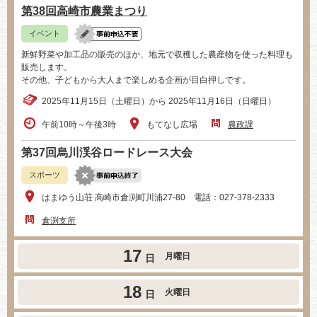
第38回高崎市農業まつり
イベント
新鮮野菜や加工品の販売のほか、地元で収穫した農産物を使った料理も
販売します。
その他、子どもから大人まで楽しめる企画が目白押しです。
2025年11月15日（土曜日）から 2025年11月16日（日曜日）
午前10時～午後3時
もてなし広場
農政課
第37回烏川渓谷ロードレース大会
スポーツ
はまゆう山荘 高崎市倉渕町川浦27-80 電話：027-378-2333
倉渕支所
17
月曜日
日
18
火曜日
日