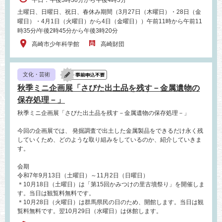
土曜日、日曜日、祝日、春休み期間（3月27日（木曜日）・28日（金
曜日）・4月1日（火曜日）から4日（金曜日））午前11時から午前11
時35分/午後2時45分から午後3時20分
高崎市少年科学館
高崎財団
文化・芸術
秋季ミニ企画展「さびた出土品を残す－金属遺物の
保存処理－」
秋季ミニ企画展「さびた出土品を残す－金属遺物の保存処理－」
今回の企画展では、 発掘調査で出土した金属製品をできるだけ永く残
していくため、どのような取り組みをしているのか、紹介していきま
す。
会期
令和7年9月13日（土曜日）～11月2日（日曜日）
＊10月18日（土曜日）は「第15回かみつけの里古墳祭り」を開催しま
す。当日は観覧料無料です。
＊10月28日（火曜日）は群馬県民の日のため、開館します。当日は観
覧料無料です。翌10月29日（水曜日）は休館します。