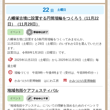
22
土曜日
日
八幡塚古墳に設置する円筒埴輪をつくろう（11月22
日）（11月29日）
イベント
八幡塚古墳に設置する3条円筒埴輪をつくってみませんか。
11月22日（土曜日）と29日（土曜日）のいずれか1日を選んでいただき
ます。
設置日は、令和8年1月18日（日曜日）です。
2025年11月22日（土曜日）から 2025年11月29日（土曜日）毎
週土曜
埴輪づくり 午前9時～午後4時まで（受付は、午前8時45分～）
かみつけの里博物館 はにわ工房
かみつけの里博物館
地域包括ケアフェスティバル
イベント
「地域包括ケアシステム」についての理解を深めるためのイベントで
す。在宅医療や認知症についての講演会、健康チェックや体験、各種相