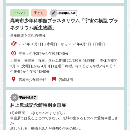
イベント
子ども
高崎市少年科学館プラネタリウム「宇宙の模型 プラ
ネタリウム誕生物語」
星座解説を含む約40分
2025年10月1日（水曜日）から 2026年4月5日（日曜日）
平日：午後2時から午後2時40分
土曜日、日曜日、祝日、冬休み期間 12月26日 (金曜日) 、春休み期間
3月31 (火曜日)から 4月3日 (金曜日)午後1時30分から午後2時10分 /
午後4時から午後4時40分
高崎市少年科学館
高崎財団
村上鬼城記念館特別企画展
(1)企画展「いきものへのまなざし」
常設展では見ることのできない、鬼城の生きるものへの愛情や優しさ
が
感じられる、動物を詠んだ俳句や俳画の展示。