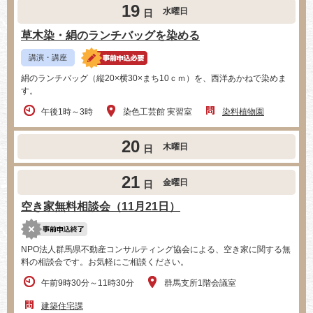
19
水曜日
日
草木染・絹のランチバッグを染める
講演・講座
絹のランチバッグ（縦20×横30×まち10ｃｍ）を、西洋あかねで染めま
す。
午後1時～3時
染色工芸館 実習室
染料植物園
20
木曜日
日
21
金曜日
日
空き家無料相談会（11月21日）
NPO法人群馬県不動産コンサルティング協会による、空き家に関する無
料の相談会です。お気軽にご相談ください。
午前9時30分～11時30分
群馬支所1階会議室
建築住宅課