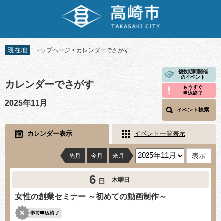
ペ
メ
ー
ニ
ジ
ュ
の
ー
先
を
現在地
トップページ
>
カレンダーでさがす
頭
飛
で
ば
本
複数期間開催
す。
し
のイベント
文
カレンダーでさがす
て
もうすぐ
申込終了
本
2025年11月
文
イベント検索
へ
カレンダー表示
イベント一覧表示
先月
今月
来月
6
木曜日
日
女性の創業セミナー ～初めての動画制作～