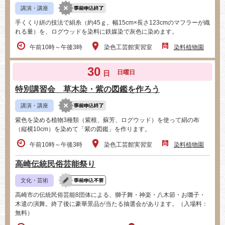
講演・講座
手くくり絣の技法で絹糸（約45ｇ。幅15cm×長さ123cmのマフラーが織
れる量）を、ログウッドを染料に鉄媒染で灰色に染めます。
午前10時～午後3時
染色工芸館実習室
染料植物園
30
日曜日
日
特別講習会 草木染・紫の図鑑を作ろう
講演・講座
紫色を染める植物3種類（紫根、蘇芳、ログウッド）を使って絹の布
（縦横10cm）を染めて「紫の図鑑」を作ります。
午前10時～午後3時
染色工芸館実習室
染料植物園
高崎伝統民俗芸能祭り
文化・芸術
高崎市の伝統民俗芸能8団体による、獅子舞・神楽・八木節・お囃子・
木遣の演舞。終了後に豪華景品が当たる抽選会があります。（入場料：
無料）