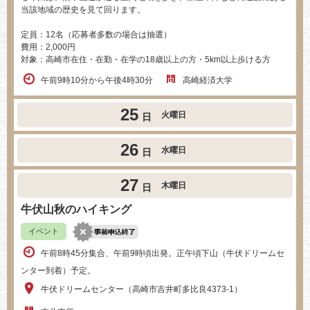
当該地域の歴史を見て回ります。
定員：12名（応募者多数の場合は抽選）
費用：2,000円
対象：高崎市在住・在勤・在学の18歳以上の方・5km以上歩ける方
午前9時10分から午後4時30分
高崎経済大学
25
火曜日
日
26
水曜日
日
27
木曜日
日
牛伏山秋のハイキング
イベント
午前8時45分集合、午前9時頃出発。正午頃下山（牛伏ドリームセ
ンター到着）予定。
牛伏ドリームセンター（高崎市吉井町多比良4373-1）