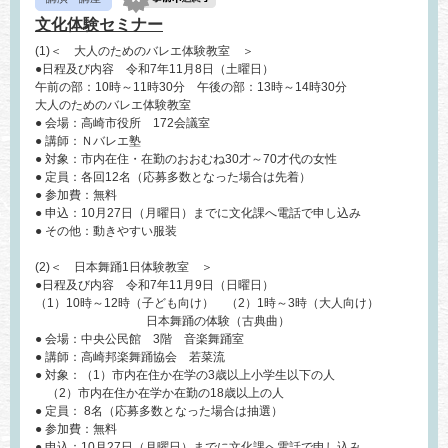
文化体験セミナー
(1)＜ 大人のためのバレエ体験教室 ＞
●日程及び内容 令和7年11月8日（土曜日）
午前の部：10時～11時30分 午後の部：13時～14時30分
大人のためのバレエ体験教室
● 会場：高崎市役所 172会議室
● 講師：Ｎバレエ塾
● 対象：市内在住・在勤のおおむね30才～70才代の女性
● 定員：各回12名（応募多数となった場合は先着）
● 参加費：無料
● 申込：10月27日（月曜日）までに文化課へ電話で申し込み
● その他：動きやすい服装
(2)＜ 日本舞踊1日体験教室 ＞
●日程及び内容 令和7年11月9日（日曜日）
（1）10時～12時（子ども向け） （2）1時～3時（大人向け）
日本舞踊の体験（古典曲）
● 会場：中央公民館 3階 音楽舞踊室
● 講師：高崎邦楽舞踊協会 若菜流
● 対象：（1）市内在住か在学の3歳以上小学生以下の人
（2）市内在住か在学か在勤の18歳以上の人
● 定員： 8名（応募多数となった場合は抽選）
● 参加費：無料
● 申込：10月27日（月曜日）までに文化課へ電話で申し込み