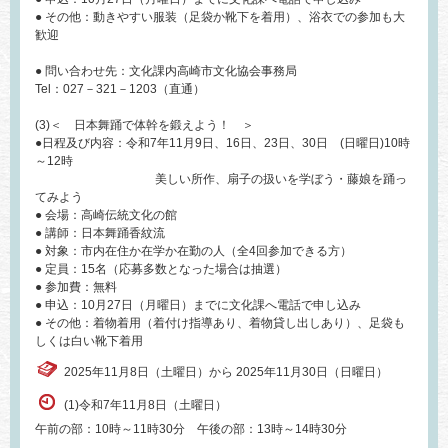
● その他：動きやすい服装（足袋か靴下を着用）、浴衣での参加も大
歓迎
● 問い合わせ先：文化課内高崎市文化協会事務局
Tel：027－321－1203（直通）
(3)＜ 日本舞踊で体幹を鍛えよう！ ＞
●日程及び内容：令和7年11月9日、16日、23日、30日 (日曜日)10時
～12時
美しい所作、扇子の扱いを学ぼう・藤娘を踊っ
てみよう
● 会場：高崎伝統文化の館
● 講師：日本舞踊香紋流
● 対象：市内在住か在学か在勤の人（全4回参加できる方）
● 定員：15名（応募多数となった場合は抽選）
● 参加費：無料
● 申込：10月27日（月曜日）までに文化課へ電話で申し込み
● その他：着物着用（着付け指導あり、着物貸し出しあり）、足袋も
しくは白い靴下着用
2025年11月8日（土曜日）から 2025年11月30日（日曜日）
(1)令和7年11月8日（土曜日）
午前の部：10時～11時30分 午後の部：13時～14時30分