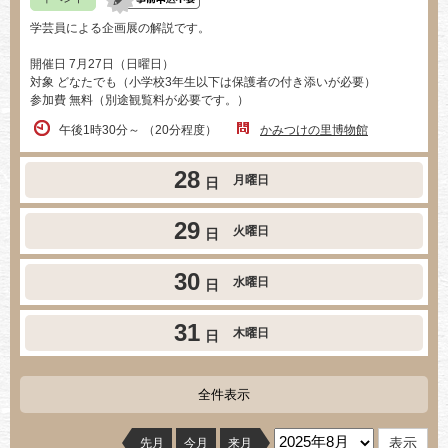
学芸員による企画展の解説です。
開催日 7月27日（日曜日）
対象 どなたでも（小学校3年生以下は保護者の付き添いが必要）
参加費 無料（別途観覧料が必要です。）​
午後1時30分～ （20分程度）
かみつけの里博物館
28
月曜日
日
29
火曜日
日
30
水曜日
日
31
木曜日
日
全件表示
先月
今月
来月