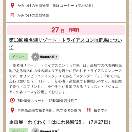
かみつけの里博物館 体験コーナー（展示室奥）
かみつけの里博物館
27
日曜日
日
第13回榛名湖リゾート・トライアスロンin群馬につい
て
イベント
「榛名湖リゾート・トライアスロンｉｎ群馬」は、高崎市の代表的観光
地である榛名山の榛名湖エリアを舞台に行われるトライアスロンレース
です。オリンピックディスタンスである『スタンダード』、3名で力を
合わせ競い合う『リレー』、初心者・高校生でも挑戦しやすく、短距離
で競う『スプリント』、小中学生が参加できる『キッズ』・『ジュニ
ア』の各コースを設定しております。
7時40分スタート、12時30分競技終了
群馬県高崎市榛名湖町、県立榛名公園内
榛名支所
企画展「わくわく！はにわ体験’25」（7月27日）
イベント