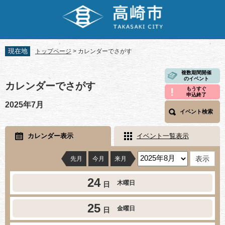
ペ
メ
ー
ニ
ジ
ュ
の
ー
先
を
現在地
トップページ
>
カレンダーでさがす
頭
飛
で
ば
本
複数期間開催
す。
し
のイベント
文
カレンダーでさがす
て
もうすぐ
申込終了
本
2025年7月
文
イベント検索
へ
カレンダー表示
イベント一覧表示
先月
今月
来月
24
木曜日
日
25
金曜日
日