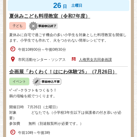
26
土曜日
日
夏休みこども料理教室（令和7年度）
子ども
夏休みに自宅で過ごす機会の多い小学生を対象とした料理教室を開催し
ます。小学生でも作れて、火をつかわない簡単レシピです。
午前10時00分～午後0時30分
市民活動センター・ソシアス
人権男女共同参画課
企画展「わくわく！はにわ体験’25」（7月26日）
イベント
ﾍﾟｰﾊﾟｰクラフトをつくろう！
鵜の埴輪を紙でつくります。
開催日時 7月26日（土曜日）
対象 どなたでも（小学校3年生以下は保護者の付き添いが必
要）
参加費 無料（別途観覧料が必要です。）
午前10時～午後3時