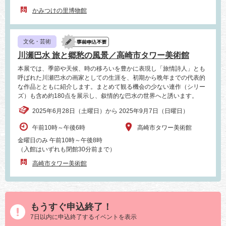
かみつけの里博物館
文化・芸術
川瀬巴水 旅と郷愁の風景／高崎市タワー美術館
本展では、季節や天候、時の移ろいを豊かに表現し「旅情詩人」とも
呼ばれた川瀬巴水の画家としての生涯を、初期から晩年までの代表的
な作品とともに紹介します。まとめて観る機会の少ない連作（シリー
ズ）も含め約180点を展示し、叙情的な巴水の世界へと誘います。
2025年6月28日（土曜日）から 2025年9月7日（日曜日）
午前10時～午後6時
高崎市タワー美術館
金曜日のみ 午前10時～午後8時
（入館はいずれも閉館30分前まで）
高崎市タワー美術館
もうすぐ申込終了！
7日以内に申込終了するイベントを表示