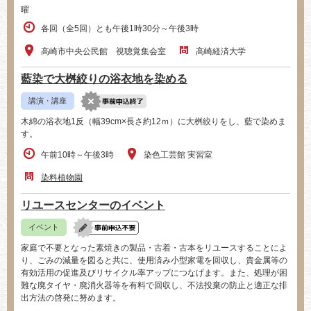
曜
各回（全5回）とも午後1時30分～午後3時
高崎市中央公民館 視聴覚集会室
高崎経済大学
藍染で大桝絞りの浴衣地を染める
講演・講座
木綿の浴衣地1反（幅39cm×長さ約12ｍ）に大桝絞りをし、藍で染めま
す。
午前10時～午後3時
染色工芸館 実習室
染料植物園
リユースセンターのイベント
イベント
家庭で不要となった素焼きの製品・古着・古本をリユースすることによ
り、ごみの減量を図ると共に、使用済み小型家電を回収し、貴金属等の
有効活用の促進及びリサイクル率アップにつなげます。また、処理が困
難な廃タイヤ・廃消火器等を有料で回収し、不法投棄の防止と適正な排
出方法の啓発に努めます。