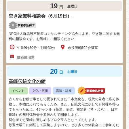
19
金曜日
日
空き家無料相談会（6月19日）
NPO法人群馬県不動産コンサルティング協会による、空き家に関する無
料の相談会です。お気軽にご相談ください。
午前9時30分～11時30分
市役所9階92会議室
建築住宅課
20
土曜日
日
高崎伝統文化の館
イベント
文化・芸術
講演・講座
古くからお稽古事として愛されてきた日本文化を、現代の若者に広く体
験し、本物にふれてもらうため、また、伝統文化に少しでも興味を持っ
てもらうために、4ジャンル（茶道、華道、和楽器（琴・尺八）、日本
舞踊）の無料体験会を週替わりで開催します。
初心者でも気軽に楽しめるプログラムとなっております。
毎週土曜日に継続して実施しますので、ぜひ多くの体験会にご参加くだ