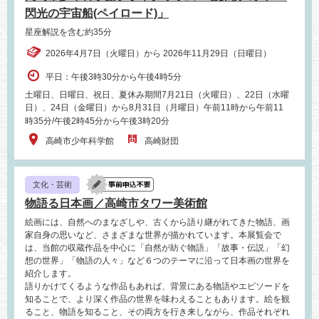
閃光の宇宙船(ペイロード)」
星座解説を含む約35分
2026年4月7日（火曜日）から 2026年11月29日（日曜日）
平日：午後3時30分から午後4時5分
土曜日、日曜日、祝日、夏休み期間7月21日（火曜日）、22日（水曜
日）、24日（金曜日）から8月31日（月曜日）午前11時から午前11
時35分/午後2時45分から午後3時20分
高崎市少年科学館
高崎財団
文化・芸術
物語る日本画／高崎市タワー美術館
絵画には、自然へのまなざしや、古くから語り継がれてきた物語、画
家自身の思いなど、さまざまな世界が描かれています。本展覧会で
は、当館の収蔵作品を中心に「自然が紡ぐ物語」「故事・伝説」「幻
想の世界」「物語の人々」など６つのテーマに沿って日本画の世界を
紹介します。
語りかけてくるような作品もあれば、背景にある物語やエピソードを
知ることで、より深く作品の世界を味わえることもあります。絵を観
ること、物語を知ること、その両方を行き来しながら、作品それぞれ