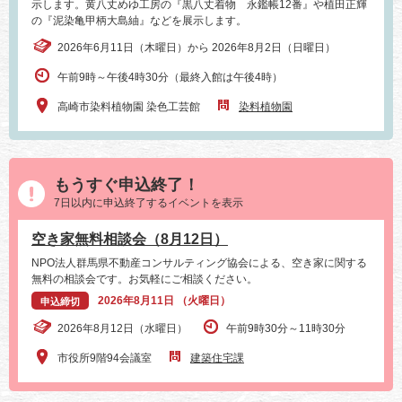
示します。黄八丈めゆ工房の『黒八丈着物 永鑑帳12番』や植田正輝
の『泥染亀甲柄大島紬』などを展示します。
2026年6月11日（木曜日）から 2026年8月2日（日曜日）
午前9時～午後4時30分（最終入館は午後4時）
高崎市染料植物園 染色工芸館
染料植物園
もうすぐ申込終了！
7日以内に申込終了するイベントを表示
空き家無料相談会（8月12日）
NPO法人群馬県不動産コンサルティング協会による、空き家に関する
無料の相談会です。お気軽にご相談ください。
2026年8月11日 （火曜日）
申込締切
2026年8月12日（水曜日）
午前9時30分～11時30分
市役所9階94会議室
建築住宅課