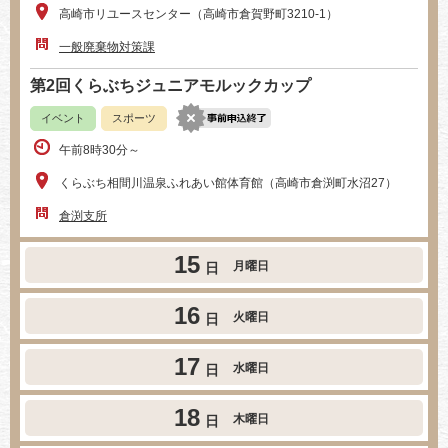
高崎市リユースセンター（高崎市倉賀野町3210-1）
一般廃棄物対策課
第2回くらぶちジュニアモルックカップ
イベント
スポーツ
午前8時30分～
くらぶち相間川温泉ふれあい館体育館（高崎市倉渕町水沼27）
倉渕支所
15
月曜日
日
16
火曜日
日
17
水曜日
日
18
木曜日
日