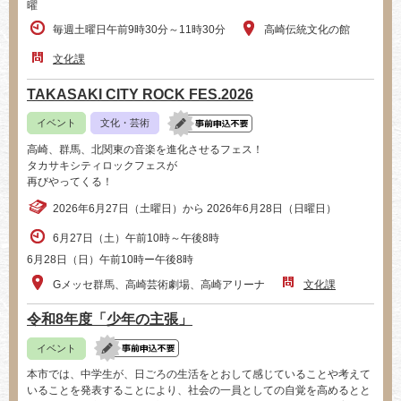
曜
毎週土曜日午前9時30分～11時30分
高崎伝統文化の館
文化課
TAKASAKI CITY ROCK FES.2026
イベント
文化・芸術
高崎、群馬、北関東の音楽を進化させるフェス！
タカサキシティロックフェスが
再びやってくる！
2026年6月27日（土曜日）から 2026年6月28日（日曜日）
6月27日（土）午前10時～午後8時
6月28日（日）午前10時ー午後8時
Gメッセ群馬、高崎芸術劇場、高崎アリーナ
文化課
令和8年度「少年の主張」
イベント
本市では、中学生が、日ごろの生活をとおして感じていることや考えて
いることを発表することにより、社会の一員としての自覚を高めるとと