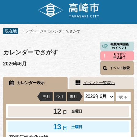
ペ
メ
ー
ニ
ジ
ュ
の
ー
先
を
現在地
トップページ
>
カレンダーでさがす
頭
飛
で
ば
本
複数期間開催
す。
し
のイベント
文
カレンダーでさがす
て
もうすぐ
申込終了
本
2026年6月
文
イベント検索
へ
カレンダー表示
イベント一覧表示
先月
今月
来月
12
金曜日
日
13
土曜日
日