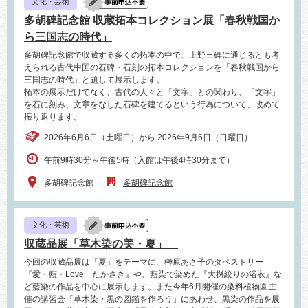
文化・芸術
多胡碑記念館 収蔵拓本コレクション展「春秋戦国か
ら三国志の時代」
多胡碑記念館で収蔵する多くの拓本の中で、上野三碑に通じるとも考
えられる古代中国の石碑・石刻の拓本コレクションを「春秋戦国から
三国志の時代」と題して展示します。
拓本の展示だけでなく、古代の人々と「文字」との関わり、「文字」
を石に刻み、文章をなした石碑を建てるという行為について、改めて
振り返ります。
2026年6月6日（土曜日）から 2026年9月6日（日曜日）
午前9時30分～午後5時（入館は午後4時30分まで）
多胡碑記念館
多胡碑記念館
文化・芸術
収蔵品展「草木染の美・夏」
今回の収蔵品展は「夏」をテーマに、榊原あさ子のタペストリー
『愛・藍・Love たかさき』や、藍染で染めた『大桝絞りの浴衣』な
ど藍染の作品を中心に展示します。また今年6月開催の染料植物園主
催の講習会「草木染・黒の図鑑を作ろう」にあわせ、黒染の作品を展