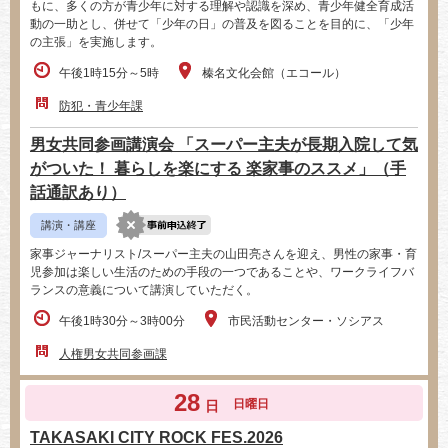
もに、多くの方が青少年に対する理解や認識を深め、青少年健全育成活
動の一助とし、併せて「少年の日」の普及を図ることを目的に、「少年
の主張」を実施します。
午後1時15分～5時
榛名文化会館（エコール）
防犯・青少年課
男女共同参画講演会 「スーパー主夫が長期入院して気
がついた！ 暮らしを楽にする 楽家事のススメ」（手
話通訳あり）
講演・講座
家事ジャーナリスト/スーパー主夫の山田亮さんを迎え、男性の家事・育
児参加は楽しい生活のための手段の一つであることや、ワークライフバ
ランスの意義について講演していただく。
午後1時30分～3時00分
市民活動センター・ソシアス
人権男女共同参画課
28
日曜日
日
TAKASAKI CITY ROCK FES.2026