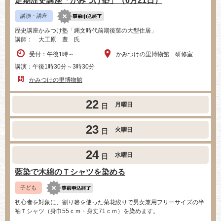
定期歴史講座「かみつけ塾」（6月21日）
講演・講座
歴史講座かみつけ塾「縄文時代前期後葉の大型住居」
講師： 大工原 豊 氏
受付：午後1時～
かみつけの里博物館 研修室
講演：午後1時30分～3時30分
かみつけの里博物館
22
月曜日
日
23
火曜日
日
24
水曜日
日
藍染で木綿のＴシャツを染める
子ども
初心者を対象に、割り箸を使った菊花絞りで男女兼用フリーサイズの半
袖Ｔシャツ（身巾55ｃｍ・身丈71ｃｍ）を染めます。