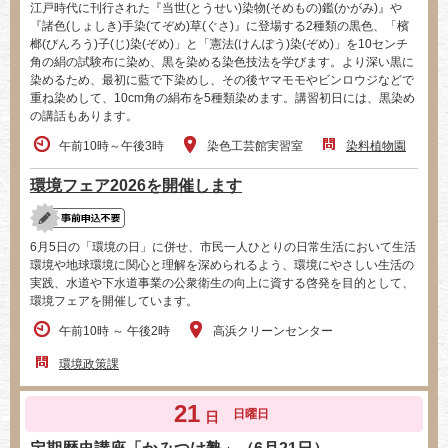
江戸時代に刊行された『当世(とうせい)染物(そめもの)鑑(かがみ)』や
『諸色(しょしき)手染(てぞめ)草(ぐさ)』に登場する2種類の黒色、「檳
榔(びんろう)子(じ)染(ぞめ)」と「憲法(けんぽう)染(ぞめ)」を10センチ
角の絹の試験布に染め、黒を染める染色技法を学びます。より深い黒に
染めるため、最初に藍で下染めし、その後ヤマモモやビンロウジなどで
重ね染めして、10cm角の絹布を5種類染めます。講習初日には、黒染め
の講話もあります。
午前10時～午後3時
染色工芸館実習室
染料植物園
環境フェア2026を開催します
6月5日の「環境の日」に併せ、市民一人ひとりの日常生活において生活
環境や地球環境に関心と理解を深められるよう、環境にやさしい生活の
実践、水道や下水道事業の公衆衛生の向上に資する啓発を目的として、
環境フェアを開催しています。
午前10時 ～ 午後2時
高浜クリーンセンター
環境政策課
21
日曜日
日