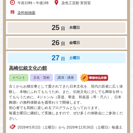
午前10時～午後1時
染色工芸館 実習室
染料植物園
25
木曜日
日
26
金曜日
日
27
土曜日
日
高崎伝統文化の館
イベント
文化・芸術
講演・講座
古くからお稽古事として愛されてきた日本文化を、現代の若者に広く体
験し、本物にふれてもらうため、また、伝統文化に少しでも興味を持っ
てもらうために、4ジャンル（茶道、華道、和楽器（琴・尺八）、日本
舞踊）の無料体験会を週替わりで開催します。
初心者でも気軽に楽しめるプログラムとなっております。
毎週土曜日に継続して実施しますので、ぜひ多くの体験会にご参加くだ
さい。
2026年5月2日（土曜日）から 2026年12月26日（土曜日）毎週土