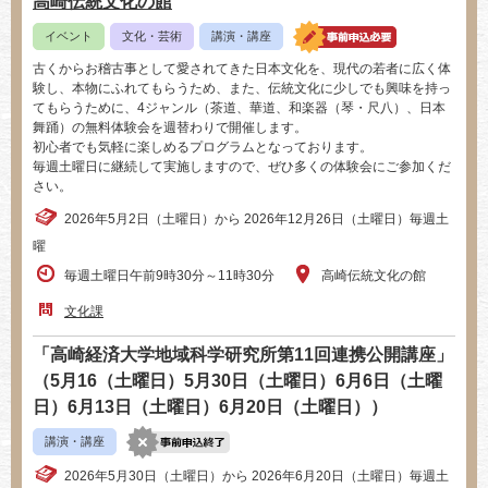
高崎伝統文化の館
イベント
文化・芸術
講演・講座
古くからお稽古事として愛されてきた日本文化を、現代の若者に広く体
験し、本物にふれてもらうため、また、伝統文化に少しでも興味を持っ
てもらうために、4ジャンル（茶道、華道、和楽器（琴・尺八）、日本
舞踊）の無料体験会を週替わりで開催します。
初心者でも気軽に楽しめるプログラムとなっております。
毎週土曜日に継続して実施しますので、ぜひ多くの体験会にご参加くだ
さい。
2026年5月2日（土曜日）から 2026年12月26日（土曜日）毎週土
曜
毎週土曜日午前9時30分～11時30分
高崎伝統文化の館
文化課
「高崎経済大学地域科学研究所第11回連携公開講座」
（5月16（土曜日）5月30日（土曜日）6月6日（土曜
日）6月13日（土曜日）6月20日（土曜日））
講演・講座
2026年5月30日（土曜日）から 2026年6月20日（土曜日）毎週土