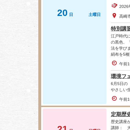
202
20
日
土曜日
高崎
特別講
江戸時代に
の黒色、「
法を学び
絹布を5
午前1
環境フェ
6月5日
やさしい
午前1
定期歴
歴史講座
21
講師： 