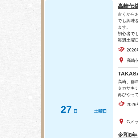
高崎伝
古くから
でも興味
ます。
初心者で
毎週土曜
202
高崎
TAKASA
高崎、群
タカサキ
再びやっ
202
27
日
土曜日
Gメ
令和8