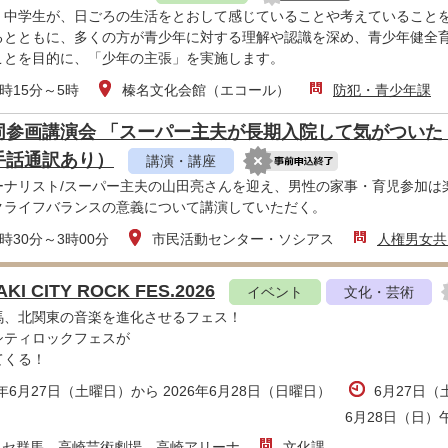
、中学生が、日ごろの生活をとおして感じていることや考えていること
るとともに、多くの方が青少年に対する理解や認識を深め、青少年健全
ことを目的に、「少年の主張」を実施します。
時15分～5時
榛名文化会館（エコール）
防犯・青少年課
同参画講演会 「スーパー主夫が長期入院して気がついた
手話通訳あり）
講演・講座
ーナリスト/スーパー主夫の山田亮さんを迎え、男性の家事・育児参加は
クライフバランスの意義について講演していただく。
時30分～3時00分
市民活動センター・ソシアス
人権男女共
KI CITY ROCK FES.2026
イベント
文化・芸術
馬、北関東の音楽を進化させるフェス！
シティロックフェスが
てくる！
6年6月27日（土曜日）から 2026年6月28日（日曜日）
6月27日（
6月28日（日）
ッセ群馬、高崎芸術劇場、高崎アリーナ
文化課