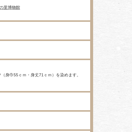
の里博物館
（身巾55ｃｍ・身丈71ｃｍ）を染めます。