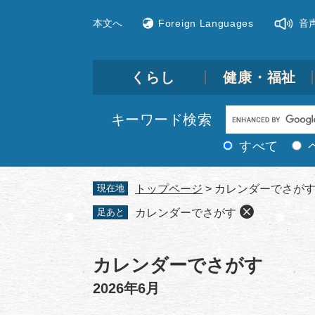
ペ
メ
本文へ
Foreign Languages
音
ー
ニ
ジ
ュ
の
ー
先
を
くらし
健康・福祉
頭
飛
で
ば
Google
キーワード検索
す。
し
カ
て
すべて
ス
本
文
タ
現在地
トップページ
>
カレンダーでさが
へ
ム
足あと
カレンダーでさがす
検
索
本
文
カレンダーでさがす
2026年6月