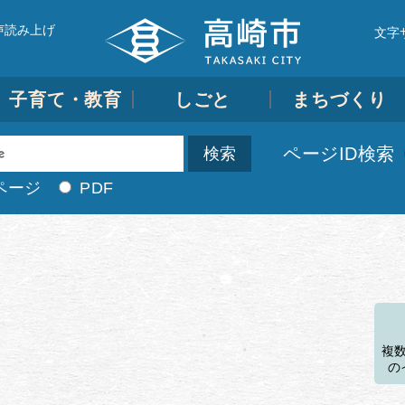
声読み上げ
文字
子育て・教育
しごと
まちづくり
ページID検索
ページ
PDF
す
複
の