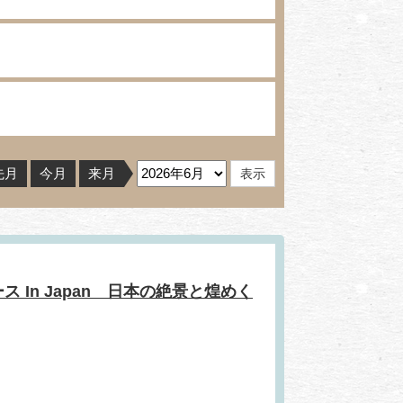
先月
今月
来月
In Japan 日本の絶景と煌めく