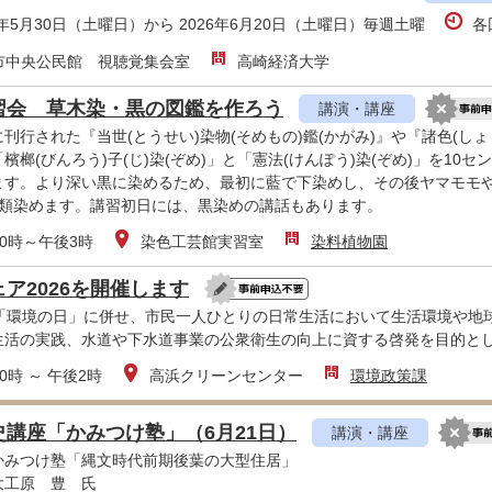
6年5月30日（土曜日）から 2026年6月20日（土曜日）毎週土曜
各
市中央公民館 視聴覚集会室
高崎経済大学
習会 草木染・黒の図鑑を作ろう
講演・講座
刊行された『当世(とうせい)染物(そめもの)鑑(かがみ)』や『諸色(しょ
檳榔(びんろう)子(じ)染(ぞめ)」と「憲法(けんぽう)染(ぞめ)」を1
ます。より深い黒に染めるため、最初に藍で下染めし、その後ヤマモモや
種類染めます。講習初日には、黒染めの講話もあります。
0時～午後3時
染色工芸館実習室
染料植物園
ア2026を開催します
の「環境の日」に併せ、市民一人ひとりの日常生活において生活環境や地
生活の実践、水道や下水道事業の公衆衛生の向上に資する啓発を目的と
0時 ～ 午後2時
高浜クリーンセンター
環境政策課
史講座「かみつけ塾」（6月21日）
講演・講座
かみつけ塾「縄文時代前期後葉の大型住居」
大工原 豊 氏