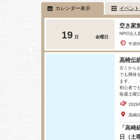
カレンダー表示
イベント
空き家無
19
NPO法
日
金曜日
午前9
高崎伝
古くから
でも興味
ます。
初心者で
毎週土曜
202
高崎
「高崎経
日（土曜