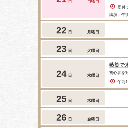
日
日曜日
受付
講演：午後
22
日
月曜日
23
日
火曜日
藍染で
24
初心者を
日
水曜日
午前1
25
日
木曜日
26
日
金曜日