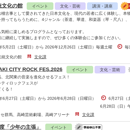
統文化の館
イベント
文化・芸術
講演・講座
お稽古事として愛されてきた日本文化を、現代の若者に広く体験し、本
を持ってもらうために、4ジャンル（茶道、華道、和楽器（琴・尺八）
も気軽に楽しめるプログラムとなっております。
日に継続して実施しますので、ぜひ多くの体験会にご参加ください。
6年5月2日（土曜日）から 2026年12月26日（土曜日）毎週土曜
毎
伝統文化の館
文化課
KI CITY ROCK FES.2026
イベント
文化・芸術
馬、北関東の音楽を進化させるフェス！
シティロックフェスが
てくる！
6年6月27日（土曜日）から 2026年6月28日（日曜日）
6月27日（
6月28日（日）
ッセ群馬、高崎芸術劇場、高崎アリーナ
文化課
年度「少年の主張」
イベント