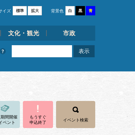
サイズ
背景色
標準
拡大
白
黒
青
文化・観光
市政
数期間開催
もうすぐ
イベント検索
イベント
申込終了