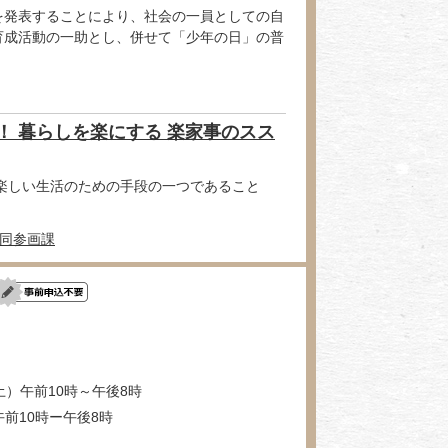
を発表することにより、社会の一員としての自
育成活動の一助とし、併せて「少年の日」の普
！ 暮らしを楽にする 楽家事のスス
楽しい生活のための手段の一つであること
同参画課
土）午前10時～午後8時
午前10時ー午後8時