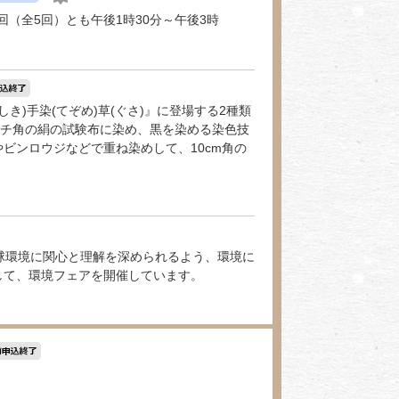
回（全5回）とも午後1時30分～午後3時
しき)手染(てぞめ)草(ぐさ)』に登場する2種類
0センチ角の絹の試験布に染め、黒を染める染色技
ビンロウジなどで重ね染めして、10cm角の
球環境に関心と理解を深められるよう、環境に
して、環境フェアを開催しています。