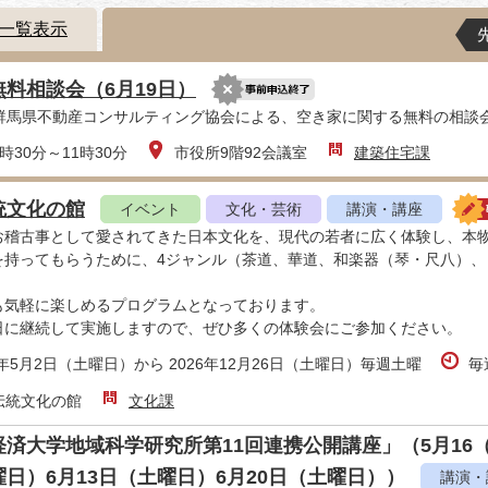
一覧表示
料相談会（6月19日）
人群馬県不動産コンサルティング協会による、空き家に関する無料の相談
時30分～11時30分
市役所9階92会議室
建築住宅課
統文化の館
イベント
文化・芸術
講演・講座
お稽古事として愛されてきた日本文化を、現代の若者に広く体験し、本
を持ってもらうために、4ジャンル（茶道、華道、和楽器（琴・尺八）
も気軽に楽しめるプログラムとなっております。
日に継続して実施しますので、ぜひ多くの体験会にご参加ください。
6年5月2日（土曜日）から 2026年12月26日（土曜日）毎週土曜
毎
伝統文化の館
文化課
済大学地域科学研究所第11回連携公開講座」（5月16（
日）6月13日（土曜日）6月20日（土曜日））
講演・