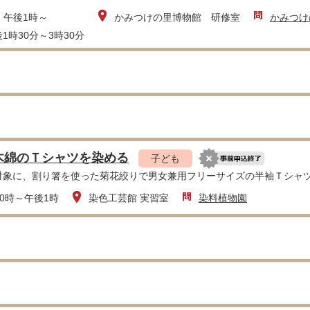
：午後1時～
かみつけの里博物館 研修室
かみつけ
1時30分～3時30分
木綿のＴシャツを染める
子ども
対象に、割り箸を使った菊花絞りで男女兼用フリーサイズの半袖Ｔシャツ
0時～午後1時
染色工芸館 実習室
染料植物園