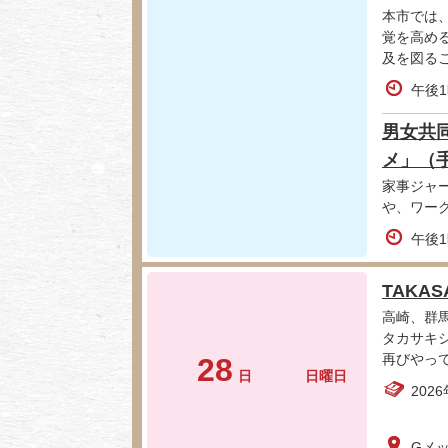
本市では
覚を高め
及を図る
午後1
男女共
メ」（
家事ジャ
や、ワー
午後1
TAKASA
高崎、群
タカサキ
再びやっ
28
日
日曜日
202
Gメ