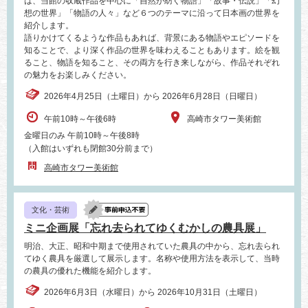
は、当館の収蔵作品を中心に「自然が紡ぐ物語」「故事・伝説」「幻
想の世界」「物語の人々」など６つのテーマに沿って日本画の世界を
紹介します。
語りかけてくるような作品もあれば、背景にある物語やエピソードを
知ることで、より深く作品の世界を味わえることもあります。絵を観
ること、物語を知ること、その両方を行き来しながら、作品それぞれ
の魅力をお楽しみください。
2026年4月25日（土曜日）から 2026年6月28日（日曜日）
午前10時～午後6時
高崎市タワー美術館
金曜日のみ 午前10時～午後8時
（入館はいずれも閉館30分前まで）
高崎市タワー美術館
文化・芸術
ミニ企画展「忘れ去られてゆくむかしの農具展」
明治、大正、昭和中期まで使用されていた農具の中から、忘れ去られ
てゆく農具を厳選して展示します。名称や使用方法を表示して、当時
の農具の優れた機能を紹介します。
2026年6月3日（水曜日）から 2026年10月31日（土曜日）