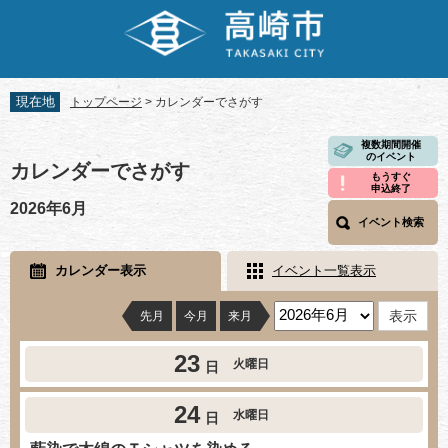
ペ
メ
ー
ニ
ジ
ュ
の
ー
先
を
現在地
トップページ
>
カレンダーでさがす
頭
飛
で
ば
本
複数期間開催
す。
し
のイベント
文
カレンダーでさがす
て
もうすぐ
申込終了
本
2026年6月
文
イベント検索
へ
カレンダー表示
イベント一覧表示
先月
今月
来月
23
火曜日
日
24
水曜日
日