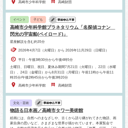
高崎市少年科学館
高崎財団
イベント
子ども
高崎市少年科学館プラネタリウム「名探偵コナン
閃光の宇宙船(ペイロード)」
星座解説を含む約35分
2026年4月7日（火曜日）から 2026年11月29日（日曜日）
平日：午後3時30分から午後4時5分
土曜日、日曜日、祝日、夏休み期間7月21日（火曜日）、22日（水曜
日）、24日（金曜日）から8月31日（月曜日）午前11時から午前11
時35分/午後2時45分から午後3時20分
高崎市少年科学館
高崎財団
文化・芸術
物語る日本画／高崎市タワー美術館
絵画には、自然へのまなざしや、古くから語り継がれてきた物語、画
家自身の思いなど、さまざまな世界が描かれています。本展覧会で