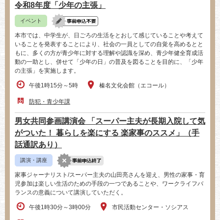
令和8年度「少年の主張」
イベント
本市では、中学生が、日ごろの生活をとおして感じていることや考えて
いることを発表することにより、社会の一員としての自覚を高めるとと
もに、多くの方が青少年に対する理解や認識を深め、青少年健全育成活
動の一助とし、併せて「少年の日」の普及を図ることを目的に、「少年
の主張」を実施します。
午後1時15分～5時
榛名文化会館（エコール）
防犯・青少年課
男女共同参画講演会 「スーパー主夫が長期入院して気
がついた！ 暮らしを楽にする 楽家事のススメ」（手
話通訳あり）
講演・講座
家事ジャーナリスト/スーパー主夫の山田亮さんを迎え、男性の家事・育
児参加は楽しい生活のための手段の一つであることや、ワークライフバ
ランスの意義について講演していただく。
午後1時30分～3時00分
市民活動センター・ソシアス