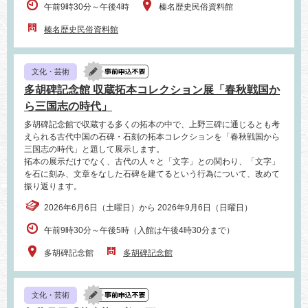
午前9時30分～午後4時
榛名歴史民俗資料館
榛名歴史民俗資料館
文化・芸術
多胡碑記念館 収蔵拓本コレクション展「春秋戦国か
ら三国志の時代」
多胡碑記念館で収蔵する多くの拓本の中で、上野三碑に通じるとも考
えられる古代中国の石碑・石刻の拓本コレクションを「春秋戦国から
三国志の時代」と題して展示します。
拓本の展示だけでなく、古代の人々と「文字」との関わり、「文字」
を石に刻み、文章をなした石碑を建てるという行為について、改めて
振り返ります。
2026年6月6日（土曜日）から 2026年9月6日（日曜日）
午前9時30分～午後5時（入館は午後4時30分まで）
多胡碑記念館
多胡碑記念館
文化・芸術