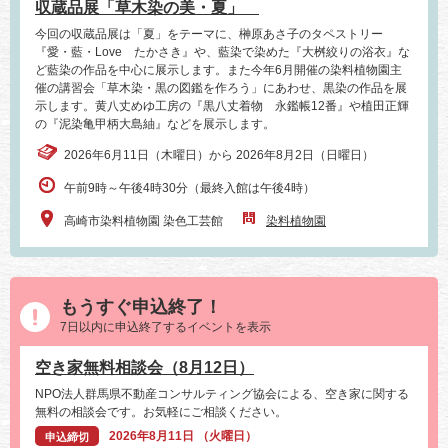
収蔵品展「草木染の美・夏」
今回の収蔵品展は「夏」をテーマに、榊原あさ子のタペストリー
『愛・藍・Love たかさき』や、藍染で染めた『大桝絞りの浴衣』な
ど藍染の作品を中心に展示します。また今年6月開催の染料植物園主
催の講習会「草木染・黒の図鑑を作ろう」にあわせ、黒染の作品を展
示します。黄八丈めゆ工房の『黒八丈着物 永鑑帳12番』や植田正輝
の『泥染亀甲柄大島紬』などを展示します。
2026年6月11日（木曜日）から 2026年8月2日（日曜日）
午前9時～午後4時30分（最終入館は午後4時）
高崎市染料植物園 染色工芸館
染料植物園
もうすぐ申込終了！
7日以内に申込終了するイベントを表示
空き家無料相談会（8月12日）
NPO法人群馬県不動産コンサルティング協会による、空き家に関する
無料の相談会です。お気軽にご相談ください。
2026年8月11日 （火曜日）
申込締切