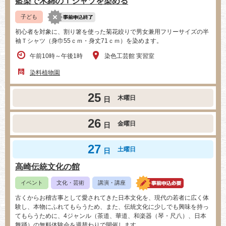
藍染で木綿のＴシャツを染める
子ども
初心者を対象に、割り箸を使った菊花絞りで男女兼用フリーサイズの半
袖Ｔシャツ（身巾55ｃｍ・身丈71ｃｍ）を染めます。
午前10時～午後1時
染色工芸館 実習室
染料植物園
25
木曜日
日
26
金曜日
日
27
土曜日
日
高崎伝統文化の館
イベント
文化・芸術
講演・講座
古くからお稽古事として愛されてきた日本文化を、現代の若者に広く体
験し、本物にふれてもらうため、また、伝統文化に少しでも興味を持っ
てもらうために、4ジャンル（茶道、華道、和楽器（琴・尺八）、日本
舞踊）の無料体験会を週替わりで開催します。