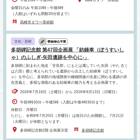
午前10時～午後6時
高崎市タワー美術館
金曜日のみ 午前10時～午後8時
（入館はいずれも閉館30分前まで）
高崎市タワー美術館
文化・芸術
多胡碑記念館 第47回企画展 「紡錘車（ぼうすいし
ゃ）のふしぎ‐矢田遺跡を中心に‐」
多胡碑に刻まれた地名「甘良郡」にもとは属していた矢田（やた 古く
は八田）郷と考えられている遺跡から出土した紡錘車（ぼうすいし
ゃ）を中心に、多胡郡の地域開発や織物関連の生産に関わる遺跡の存
在意義と、多様な側面のある紡錘車の魅力を考える企画展です。
2026年7月18日（土曜日）から 2026年9月13日（日曜日）
午前9時30分～午後5時（入館は午後4時30分まで）
休館日：月曜日
ただし、令和8年7月20日（月曜日）は祝日のため開館し、7月21日
（火曜日）が休館となります。
多胡碑記念館2階 企画展示室
多胡碑記念館