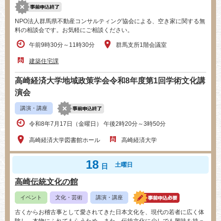
NPO法人群馬県不動産コンサルティング協会による、空き家に関する無
料の相談会です。お気軽にご相談ください。
午前9時30分～11時30分
群馬支所1階会議室
建築住宅課
高崎経済大学地域政策学会令和8年度第1回学術文化講
演会
講演・講座
令和8年7月17日（金曜日） 午後2時20分～3時50分
高崎経済大学図書館ホール
高崎経済大学
18
土曜日
日
高崎伝統文化の館
イベント
文化・芸術
講演・講座
古くからお稽古事として愛されてきた日本文化を、現代の若者に広く体
験し、本物にふれてもらうため、また、伝統文化に少しでも興味を持っ