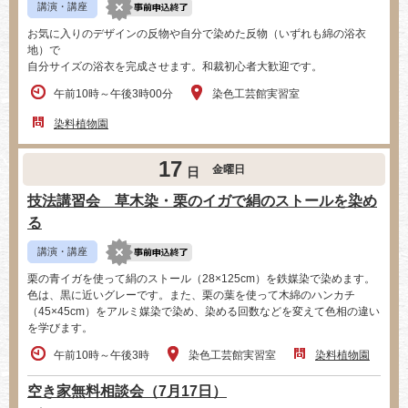
講演・講座
お気に入りのデザインの反物や自分で染めた反物（いずれも綿の浴衣
地）で
自分サイズの浴衣を完成させます。和裁初心者大歓迎です。
午前10時～午後3時00分
染色工芸館実習室
染料植物園
17
金曜日
日
技法講習会 草木染・栗のイガで絹のストールを染め
る
講演・講座
栗の青イガを使って絹のストール（28×125cm）を鉄媒染で染めます。
色は、黒に近いグレーです。また、栗の葉を使って木綿のハンカチ
（45×45cm）をアルミ媒染で染め、染める回数などを変えて色相の違い
を学びます。
午前10時～午後3時
染色工芸館実習室
染料植物園
空き家無料相談会（7月17日）