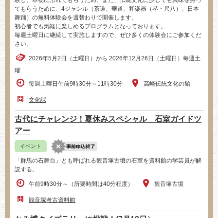
てもらうために、4ジャンル（茶道、華道、和楽器（琴・尺八）、日本
舞踊）の無料体験会を週替わりで開催します。
初心者でも気軽に楽しめるプログラムとなっております。
毎週土曜日に継続して実施しますので、ぜひ多くの体験会にご参加くだ
さい。
2026年5月2日（土曜日）から 2026年12月26日（土曜日）毎週土
曜
毎週土曜日午前9時30分～11時30分
高崎伝統文化の館
文化課
古代にチャレンジ！夏休みスペシャル 石室ガイドツ
アー
イベント
「群馬の石舞台」とも呼ばれる観音塚古墳の石室を資料館の学芸員が解
説する。
午前9時30分～（所要時間は40分程度）
観音塚古墳
観音塚考古資料館