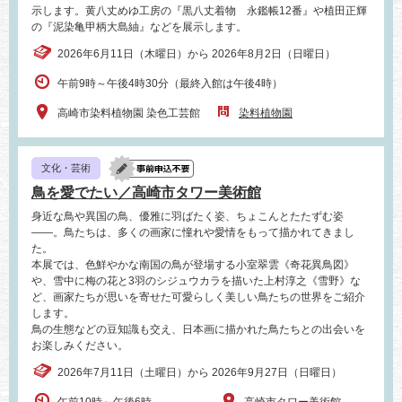
示します。黄八丈めゆ工房の『黒八丈着物 永鑑帳12番』や植田正輝
の『泥染亀甲柄大島紬』などを展示します。
2026年6月11日（木曜日）から 2026年8月2日（日曜日）
午前9時～午後4時30分（最終入館は午後4時）
高崎市染料植物園 染色工芸館
染料植物園
文化・芸術
鳥を愛でたい／高崎市タワー美術館
身近な鳥や異国の鳥、優雅に羽ばたく姿、ちょこんとたたずむ姿
――。鳥たちは、多くの画家に憧れや愛情をもって描かれてきまし
た。
本展では、色鮮やかな南国の鳥が登場する小室翠雲《奇花異鳥図》
や、雪中に梅の花と3羽のシジュウカラを描いた上村淳之《雪野》な
ど、画家たちが思いを寄せた可愛らしく美しい鳥たちの世界をご紹介
します。
鳥の生態などの豆知識も交え、日本画に描かれた鳥たちとの出会いを
お楽しみください。
2026年7月11日（土曜日）から 2026年9月27日（日曜日）