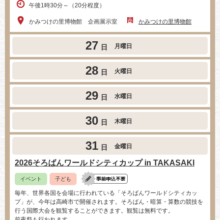
午後1時30分～（20分程度）
かみつけの里博物館 企画展示室
かみつけの里博物館
27
月曜日
日
28
火曜日
日
29
水曜日
日
30
木曜日
日
31
金曜日
日
2026そろばんワールドシティカップ in TAKASAKI
イベント
子ども
毎年、世界各国を会場に行われている「そろばんワールドシティカッ
プ」が、今年は高崎市で開催されます。そろばん・暗算・算数の競技を
行う国際大会を観覧することができます。観覧は無料です。
前夜祭も行われます。