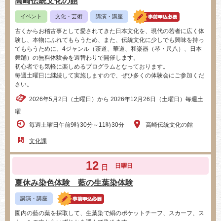
高崎伝統文化の館
イベント
文化・芸術
講演・講座
古くからお稽古事として愛されてきた日本文化を、現代の若者に広く体
験し、本物にふれてもらうため、また、伝統文化に少しでも興味を持っ
てもらうために、4ジャンル（茶道、華道、和楽器（琴・尺八）、日本
舞踊）の無料体験会を週替わりで開催します。
初心者でも気軽に楽しめるプログラムとなっております。
毎週土曜日に継続して実施しますので、ぜひ多くの体験会にご参加くだ
さい。
2026年5月2日（土曜日）から 2026年12月26日（土曜日）毎週土
曜
毎週土曜日午前9時30分～11時30分
高崎伝統文化の館
文化課
12
日曜日
日
夏休み染色体験 藍の生葉染体験
講演・講座
園内の藍の葉を採取して、生葉染で絹のポケットチーフ、スカーフ、ス