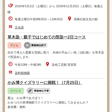
2026年5月2日（土曜日）から 2026年12月26日（土曜日）毎週土
曜
毎週土曜日午前9時30分～11時30分
高崎伝統文化の館
文化課
草木染・親子ではじめての型染ー2日コース
子ども
自分で考えた図案を型紙に彫り、木綿の手ぬぐい地（1組1枚）を草木染
で型染めします。
午前10時～午後3時
染色工芸館 実習室
染料植物園
かみ博クイズラリーに挑戦！（7月25日）
イベント
夏は、かみ博であそぼう！
かみつけの里博物館でクイズラリーに挑戦してみませんか？
参加費：無料