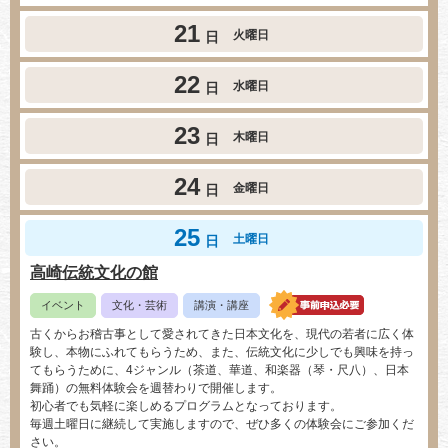
21
火曜日
日
22
水曜日
日
23
木曜日
日
24
金曜日
日
25
土曜日
日
高崎伝統文化の館
イベント
文化・芸術
講演・講座
古くからお稽古事として愛されてきた日本文化を、現代の若者に広く体
験し、本物にふれてもらうため、また、伝統文化に少しでも興味を持っ
てもらうために、4ジャンル（茶道、華道、和楽器（琴・尺八）、日本
舞踊）の無料体験会を週替わりで開催します。
初心者でも気軽に楽しめるプログラムとなっております。
毎週土曜日に継続して実施しますので、ぜひ多くの体験会にご参加くだ
さい。