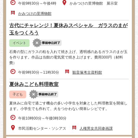
午前9時30分～午後4時
かみつけの里博物館 展示室
かみつけの里博物館
古代にチャレンジ！夏休みスペシャル ガラスのまが
玉をつくろう
イベント
石膏の型にガラスの粒を入れて焼き上げ、透明感のあるガラスのまが玉
を作ります。作品は当館の電気窯で焼き上げます。費用300円（材料
費）
午前9時30分～11時30分
観音塚考古資料館
夏休みこども料理教室
子ども
夏休みに自宅で過ごす機会の多い小学生を対象とした料理教室を開催し
ます。小学生でも作れて、火をつかわない簡単レシピです。
午前10時00分～午後0時30分
市民活動センター・ソシアス
人権男女共同参画課