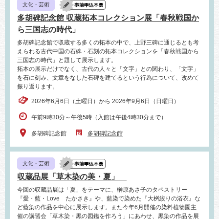
文化・芸術
多胡碑記念館 収蔵拓本コレクション展「春秋戦国か
ら三国志の時代」
多胡碑記念館で収蔵する多くの拓本の中で、上野三碑に通じるとも考
えられる古代中国の石碑・石刻の拓本コレクションを「春秋戦国から
三国志の時代」と題して展示します。
拓本の展示だけでなく、古代の人々と「文字」との関わり、「文字」
を石に刻み、文章をなした石碑を建てるという行為について、改めて
振り返ります。
2026年6月6日（土曜日）から 2026年9月6日（日曜日）
午前9時30分～午後5時（入館は午後4時30分まで）
多胡碑記念館
多胡碑記念館
文化・芸術
収蔵品展「草木染の美・夏」
今回の収蔵品展は「夏」をテーマに、榊原あさ子のタペストリー
『愛・藍・Love たかさき』や、藍染で染めた『大桝絞りの浴衣』な
ど藍染の作品を中心に展示します。また今年6月開催の染料植物園主
催の講習会「草木染・黒の図鑑を作ろう」にあわせ、黒染の作品を展