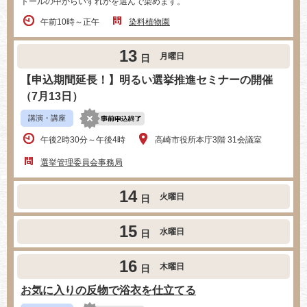
トールの中からいずれかを選んで染めます。
午前10時～正午
染料植物園
13
月曜日
日
【申込期間延長！】明るい選挙推進セミナーの開催
（7月13日）
講演・講座
午後2時30分～午後4時
高崎市役所本庁3階 31会議室
選挙管理委員会事務局
14
火曜日
日
15
水曜日
日
16
木曜日
日
お気に入りの反物で浴衣を仕立てる