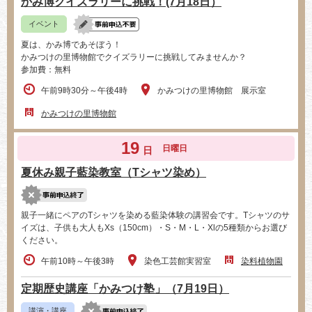
かみ博クイズラリーに挑戦！(7月18日）
イベント
夏は、かみ博であそぼう！
かみつけの里博物館でクイズラリーに挑戦してみませんか？
参加費：無料
午前9時30分～午後4時
かみつけの里博物館 展示室
かみつけの里博物館
19
日曜日
日
夏休み親子藍染教室（Tシャツ染め）
親子一緒にペアのTシャツを染める藍染体験の講習会です。Tシャツのサ
イズは、子供も大人もXs（150cm）・S・M・L・Xlの5種類からお選び
ください。
午前10時～午後3時
染色工芸館実習室
染料植物園
定期歴史講座「かみつけ塾」（7月19日）
講演・講座