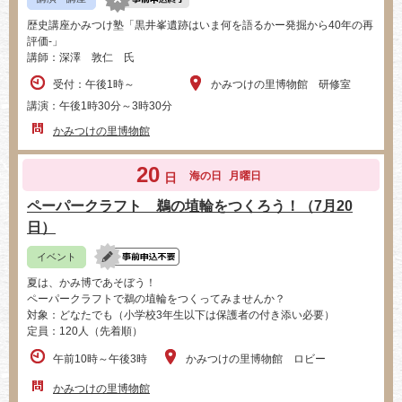
歴史講座かみつけ塾「黒井峯遺跡はいま何を語るかー発掘から40年の再
評価-」
講師：深澤 敦仁 氏
受付：午後1時～
かみつけの里博物館 研修室
講演：午後1時30分～3時30分
かみつけの里博物館
20
海の日
月曜日
日
ペーパークラフト 鵜の埴輪をつくろう！（7月20
日）
イベント
夏は、かみ博であそぼう！
ペーパークラフトで鵜の埴輪をつくってみませんか？
対象：どなたでも（小学校3年生以下は保護者の付き添い必要）
定員：120人（先着順）
午前10時～午後3時
かみつけの里博物館 ロビー
かみつけの里博物館