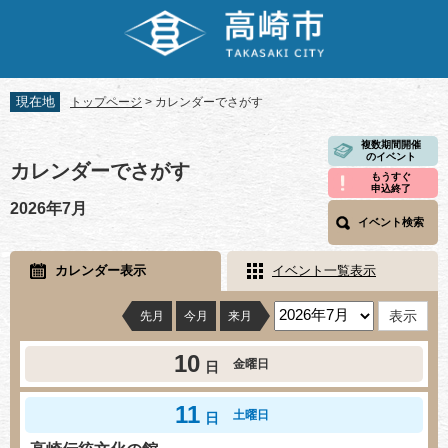
ペ
メ
ー
ニ
ジ
ュ
の
ー
先
を
現在地
トップページ
>
カレンダーでさがす
頭
飛
で
ば
本
複数期間開催
す。
し
のイベント
文
カレンダーでさがす
て
もうすぐ
申込終了
本
2026年7月
文
イベント検索
へ
カレンダー表示
イベント一覧表示
先月
今月
来月
10
金曜日
日
11
土曜日
日