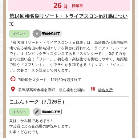
26
日曜日
日
第14回榛名湖リゾート・トライアスロンin群馬につい
て
イベント
「榛名湖リゾート・トライアスロンｉｎ群馬」は、高崎市の代表的観光
地である榛名山の榛名湖エリアを舞台に行われるトライアスロンレース
です。オリンピックディスタンスである『スタンダード』、3名で力を
合わせ競い合う『リレー』、初心者・高校生でも挑戦しやすく、短距離
で競う『スプリント』、小中学生が参加できる『キッズ』・『ジュニ
ア』の各コースを設定しております。
7時40分スタート、12時30分競技終了
群馬県高崎市榛名湖町、県立榛名公園内
榛名支所
こふんトーク（7月26日）
イベント
夏は、かみ博であそぼう！
学芸員による企画展の解説をします。
対象：どなたでも