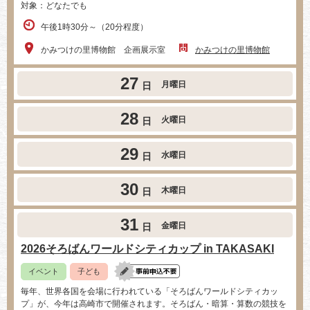
対象：どなたでも
午後1時30分～（20分程度）
かみつけの里博物館 企画展示室
かみつけの里博物館
27
月曜日
日
28
火曜日
日
29
水曜日
日
30
木曜日
日
31
金曜日
日
2026そろばんワールドシティカップ in TAKASAKI
イベント
子ども
毎年、世界各国を会場に行われている「そろばんワールドシティカッ
プ」が、今年は高崎市で開催されます。そろばん・暗算・算数の競技を