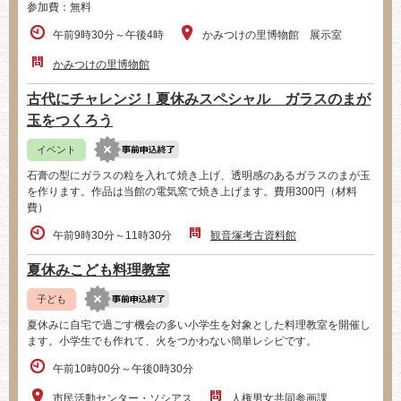
参加費：無料
午前9時30分～午後4時
かみつけの里博物館 展示室
かみつけの里博物館
古代にチャレンジ！夏休みスペシャル ガラスのまが
玉をつくろう
イベント
石膏の型にガラスの粒を入れて焼き上げ、透明感のあるガラスのまが玉
を作ります。作品は当館の電気窯で焼き上げます。費用300円（材料
費）
午前9時30分～11時30分
観音塚考古資料館
夏休みこども料理教室
子ども
夏休みに自宅で過ごす機会の多い小学生を対象とした料理教室を開催し
ます。小学生でも作れて、火をつかわない簡単レシピです。
午前10時00分～午後0時30分
市民活動センター・ソシアス
人権男女共同参画課