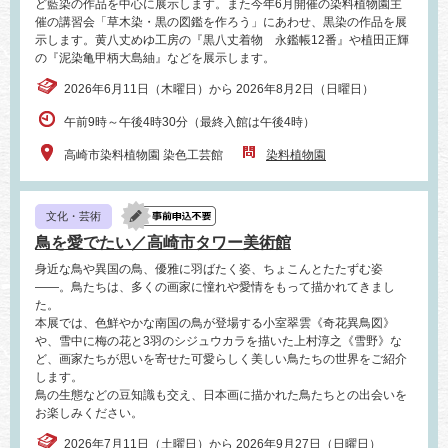
ど藍染の作品を中心に展示します。また今年6月開催の染料植物園主
催の講習会「草木染・黒の図鑑を作ろう」にあわせ、黒染の作品を展
示します。黄八丈めゆ工房の『黒八丈着物 永鑑帳12番』や植田正輝
の『泥染亀甲柄大島紬』などを展示します。
2026年6月11日（木曜日）から 2026年8月2日（日曜日）
午前9時～午後4時30分（最終入館は午後4時）
高崎市染料植物園 染色工芸館
染料植物園
文化・芸術
鳥を愛でたい／高崎市タワー美術館
身近な鳥や異国の鳥、優雅に羽ばたく姿、ちょこんとたたずむ姿
――。鳥たちは、多くの画家に憧れや愛情をもって描かれてきまし
た。
本展では、色鮮やかな南国の鳥が登場する小室翠雲《奇花異鳥図》
や、雪中に梅の花と3羽のシジュウカラを描いた上村淳之《雪野》な
ど、画家たちが思いを寄せた可愛らしく美しい鳥たちの世界をご紹介
します。
鳥の生態などの豆知識も交え、日本画に描かれた鳥たちとの出会いを
お楽しみください。
2026年7月11日（土曜日）から 2026年9月27日（日曜日）