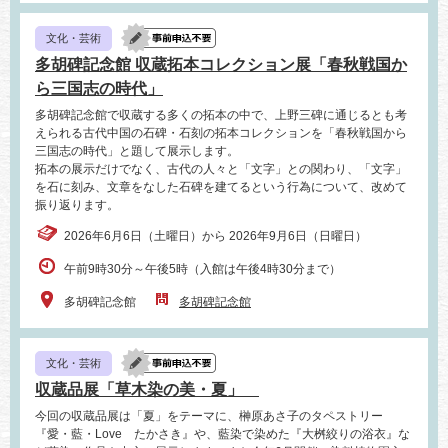
文化・芸術
多胡碑記念館 収蔵拓本コレクション展「春秋戦国か
ら三国志の時代」
多胡碑記念館で収蔵する多くの拓本の中で、上野三碑に通じるとも考
えられる古代中国の石碑・石刻の拓本コレクションを「春秋戦国から
三国志の時代」と題して展示します。
拓本の展示だけでなく、古代の人々と「文字」との関わり、「文字」
を石に刻み、文章をなした石碑を建てるという行為について、改めて
振り返ります。
2026年6月6日（土曜日）から 2026年9月6日（日曜日）
午前9時30分～午後5時（入館は午後4時30分まで）
多胡碑記念館
多胡碑記念館
文化・芸術
収蔵品展「草木染の美・夏」
今回の収蔵品展は「夏」をテーマに、榊原あさ子のタペストリー
『愛・藍・Love たかさき』や、藍染で染めた『大桝絞りの浴衣』な