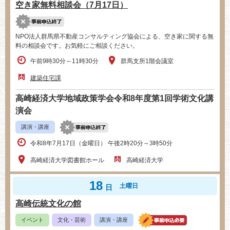
空き家無料相談会（7月17日）
NPO法人群馬県不動産コンサルティング協会による、空き家に関する無
料の相談会です。お気軽にご相談ください。
午前9時30分～11時30分
群馬支所1階会議室
建築住宅課
高崎経済大学地域政策学会令和8年度第1回学術文化講
演会
講演・講座
令和8年7月17日（金曜日） 午後2時20分～3時50分
高崎経済大学図書館ホール
高崎経済大学
18
土曜日
日
高崎伝統文化の館
イベント
文化・芸術
講演・講座