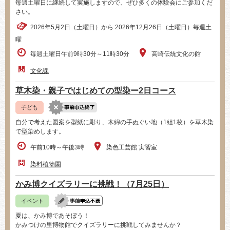
毎週土曜日に継続して実施しますので、ぜひ多くの体験会にご参加くだ
さい。
2026年5月2日（土曜日）から 2026年12月26日（土曜日）毎週土
曜
毎週土曜日午前9時30分～11時30分
高崎伝統文化の館
文化課
草木染・親子ではじめての型染ー2日コース
子ども
自分で考えた図案を型紙に彫り、木綿の手ぬぐい地（1組1枚）を草木染
で型染めします。
午前10時～午後3時
染色工芸館 実習室
染料植物園
かみ博クイズラリーに挑戦！（7月25日）
イベント
夏は、かみ博であそぼう！
かみつけの里博物館でクイズラリーに挑戦してみませんか？