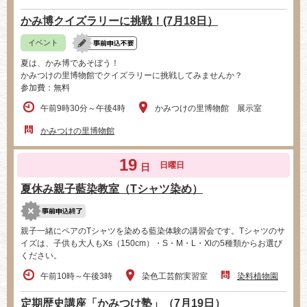
かみ博クイズラリーに挑戦！(7月18日）
イベント
夏は、かみ博であそぼう！
かみつけの里博物館でクイズラリーに挑戦してみませんか？
参加費：無料
午前9時30分～午後4時
かみつけの里博物館 展示室
かみつけの里博物館
19
日曜日
日
夏休み親子藍染教室（Tシャツ染め）
親子一緒にペアのTシャツを染める藍染体験の講習会です。Tシャツのサ
イズは、子供も大人もXs（150cm）・S・M・L・Xlの5種類からお選び
ください。
午前10時～午後3時
染色工芸館実習室
染料植物園
定期歴史講座「かみつけ塾」（7月19日）