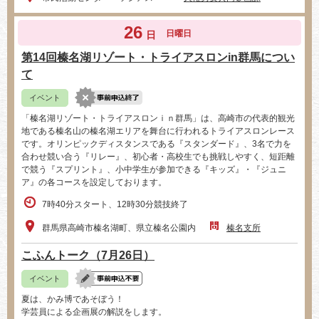
26
日曜日
日
第14回榛名湖リゾート・トライアスロンin群馬につい
て
イベント
「榛名湖リゾート・トライアスロンｉｎ群馬」は、高崎市の代表的観光
地である榛名山の榛名湖エリアを舞台に行われるトライアスロンレース
です。オリンピックディスタンスである『スタンダード』、3名で力を
合わせ競い合う『リレー』、初心者・高校生でも挑戦しやすく、短距離
で競う『スプリント』、小中学生が参加できる『キッズ』・『ジュニ
ア』の各コースを設定しております。
7時40分スタート、12時30分競技終了
群馬県高崎市榛名湖町、県立榛名公園内
榛名支所
こふんトーク（7月26日）
イベント
夏は、かみ博であそぼう！
学芸員による企画展の解説をします。