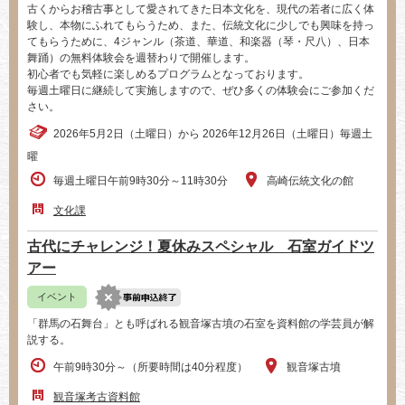
古くからお稽古事として愛されてきた日本文化を、現代の若者に広く体
験し、本物にふれてもらうため、また、伝統文化に少しでも興味を持っ
てもらうために、4ジャンル（茶道、華道、和楽器（琴・尺八）、日本
舞踊）の無料体験会を週替わりで開催します。
初心者でも気軽に楽しめるプログラムとなっております。
毎週土曜日に継続して実施しますので、ぜひ多くの体験会にご参加くだ
さい。
2026年5月2日（土曜日）から 2026年12月26日（土曜日）毎週土
曜
毎週土曜日午前9時30分～11時30分
高崎伝統文化の館
文化課
古代にチャレンジ！夏休みスペシャル 石室ガイドツ
アー
イベント
「群馬の石舞台」とも呼ばれる観音塚古墳の石室を資料館の学芸員が解
説する。
午前9時30分～（所要時間は40分程度）
観音塚古墳
観音塚考古資料館