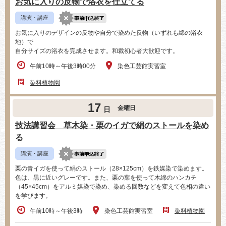
お気に入りの反物で浴衣を仕立てる
講演・講座
お気に入りのデザインの反物や自分で染めた反物（いずれも綿の浴衣
地）で
自分サイズの浴衣を完成させます。和裁初心者大歓迎です。
午前10時～午後3時00分
染色工芸館実習室
染料植物園
17
金曜日
日
技法講習会 草木染・栗のイガで絹のストールを染め
る
講演・講座
栗の青イガを使って絹のストール（28×125cm）を鉄媒染で染めます。
色は、黒に近いグレーです。また、栗の葉を使って木綿のハンカチ
（45×45cm）をアルミ媒染で染め、染める回数などを変えて色相の違い
を学びます。
午前10時～午後3時
染色工芸館実習室
染料植物園