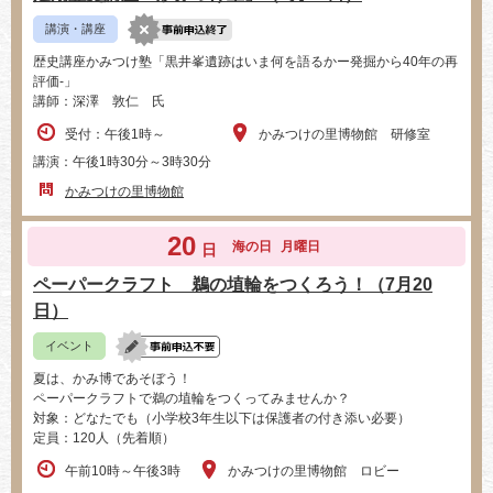
講演・講座
歴史講座かみつけ塾「黒井峯遺跡はいま何を語るかー発掘から40年の再
評価-」
講師：深澤 敦仁 氏
受付：午後1時～
かみつけの里博物館 研修室
講演：午後1時30分～3時30分
かみつけの里博物館
20
海の日
月曜日
日
ペーパークラフト 鵜の埴輪をつくろう！（7月20
日）
イベント
夏は、かみ博であそぼう！
ペーパークラフトで鵜の埴輪をつくってみませんか？
対象：どなたでも（小学校3年生以下は保護者の付き添い必要）
定員：120人（先着順）
午前10時～午後3時
かみつけの里博物館 ロビー