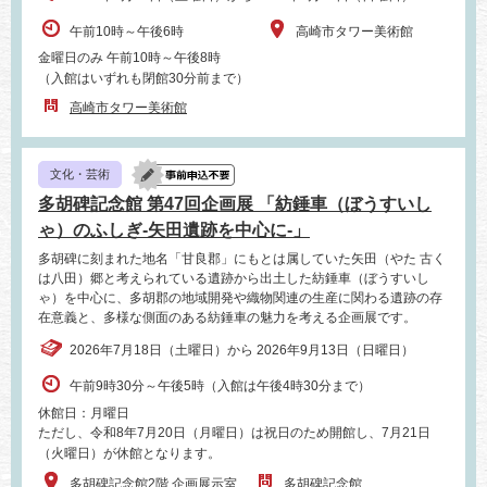
午前10時～午後6時
高崎市タワー美術館
金曜日のみ 午前10時～午後8時
（入館はいずれも閉館30分前まで）
高崎市タワー美術館
文化・芸術
多胡碑記念館 第47回企画展 「紡錘車（ぼうすいし
ゃ）のふしぎ‐矢田遺跡を中心に‐」
多胡碑に刻まれた地名「甘良郡」にもとは属していた矢田（やた 古く
は八田）郷と考えられている遺跡から出土した紡錘車（ぼうすいし
ゃ）を中心に、多胡郡の地域開発や織物関連の生産に関わる遺跡の存
在意義と、多様な側面のある紡錘車の魅力を考える企画展です。
2026年7月18日（土曜日）から 2026年9月13日（日曜日）
午前9時30分～午後5時（入館は午後4時30分まで）
休館日：月曜日
ただし、令和8年7月20日（月曜日）は祝日のため開館し、7月21日
（火曜日）が休館となります。
多胡碑記念館2階 企画展示室
多胡碑記念館