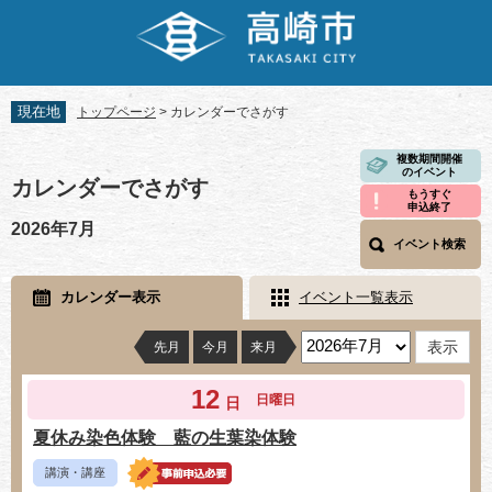
ペ
メ
ー
ニ
ジ
ュ
の
ー
先
を
現在地
トップページ
>
カレンダーでさがす
頭
飛
で
ば
本
複数期間開催
す。
し
のイベント
文
カレンダーでさがす
て
もうすぐ
申込終了
本
2026年7月
文
イベント検索
へ
カレンダー表示
イベント一覧表示
先月
今月
来月
12
日曜日
日
夏休み染色体験 藍の生葉染体験
講演・講座