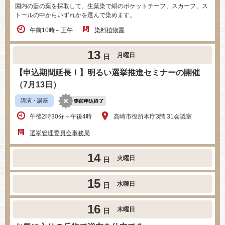
園内の藍の葉を採取して、生葉染で絹のポケットチーフ、スカーフ、ス
トールの中からいずれかを選んで染めます。
午前10時～正午
染料植物園
13
月曜日
日
【申込期間延長！】明るい選挙推進セミナーの開催
（7月13日）
講演・講座
午後2時30分～午後4時
高崎市役所本庁3階 31会議室
選挙管理委員会事務局
14
火曜日
日
15
水曜日
日
16
木曜日
日