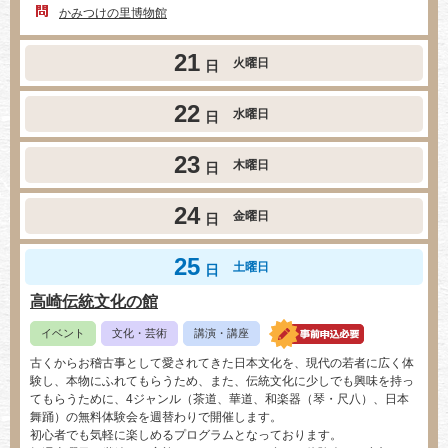
かみつけの里博物館
21
火曜日
日
22
水曜日
日
23
木曜日
日
24
金曜日
日
25
土曜日
日
高崎伝統文化の館
イベント
文化・芸術
講演・講座
古くからお稽古事として愛されてきた日本文化を、現代の若者に広く体
験し、本物にふれてもらうため、また、伝統文化に少しでも興味を持っ
てもらうために、4ジャンル（茶道、華道、和楽器（琴・尺八）、日本
舞踊）の無料体験会を週替わりで開催します。
初心者でも気軽に楽しめるプログラムとなっております。