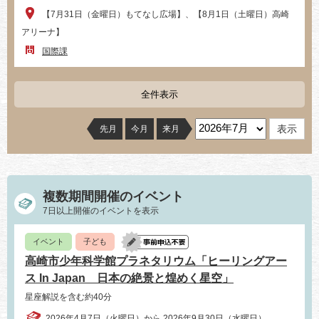
【7月31日（金曜日）もてなし広場】、【8月1日（土曜日）高崎
アリーナ】
国際課
全件表示
先月
今月
来月
複数期間開催のイベント
7日以上開催のイベントを表示
イベント
子ども
高崎市少年科学館プラネタリウム「ヒーリングアー
ス In Japan 日本の絶景と煌めく星空」
星座解説を含む約40分
2026年4月7日（火曜日）から 2026年9月30日（水曜日）