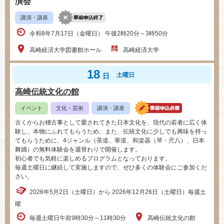
演会
講演・講座
令和8年7月17日（金曜日） 午後2時20分～3時50分
高崎経済大学図書館ホール
高崎経済大学
18
土曜日
日
高崎伝統文化の館
イベント
文化・芸術
講演・講座
古くからお稽古事として愛されてきた日本文化を、現代の若者に広く体
験し、本物にふれてもらうため、また、伝統文化に少しでも興味を持っ
てもらうために、4ジャンル（茶道、華道、和楽器（琴・尺八）、日本
舞踊）の無料体験会を週替わりで開催します。
初心者でも気軽に楽しめるプログラムとなっております。
毎週土曜日に継続して実施しますので、ぜひ多くの体験会にご参加くだ
さい。
2026年5月2日（土曜日）から 2026年12月26日（土曜日）毎週土
曜
毎週土曜日午前9時30分～11時30分
高崎伝統文化の館