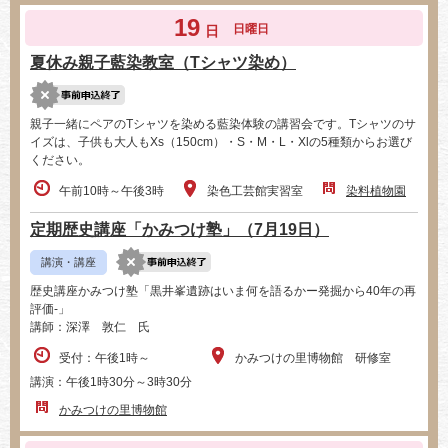
19
日曜日
日
夏休み親子藍染教室（Tシャツ染め）
親子一緒にペアのTシャツを染める藍染体験の講習会です。Tシャツのサ
イズは、子供も大人もXs（150cm）・S・M・L・Xlの5種類からお選び
ください。
午前10時～午後3時
染色工芸館実習室
染料植物園
定期歴史講座「かみつけ塾」（7月19日）
講演・講座
歴史講座かみつけ塾「黒井峯遺跡はいま何を語るかー発掘から40年の再
評価-」
講師：深澤 敦仁 氏
受付：午後1時～
かみつけの里博物館 研修室
講演：午後1時30分～3時30分
かみつけの里博物館