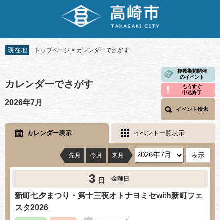
ペ
メ
ー
ニ
ジ
ュ
の
ー
先
を
現在地
トップページ
>
カレンダーでさがす
頭
飛
で
ば
本
複数期間開催
す。
し
のイベント
文
カレンダーでさがす
て
もうすぐ
申込終了
本
2026年7月
文
イベント検索
へ
カレンダー表示
イベント一覧表示
先月
今月
来月
3
金曜日
日
新町七夕まつり・第十三夜オトナヨミセwith新町フェ
スタ2026