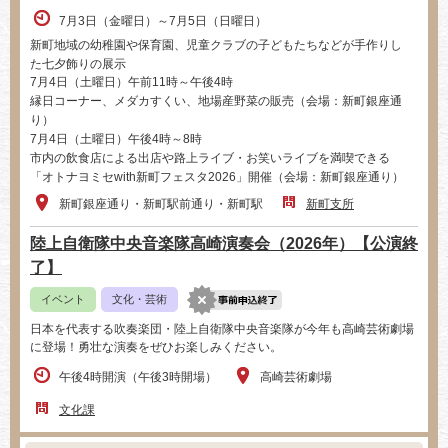
7月3日（金曜日）～7月5日（日曜日）
新町地域の幼稚園や保育園、児童クラブの子どもたちなどが手作りし
た七夕飾りの展示
7月4日（土曜日）午前11時～午後4時
縁日コーナー、メダカすくい、地場産野菜の販売（会場：新町銀座通
り）
7月4日（土曜日）午後4時～8時
市内の飲食店による出店や路上ライブ・お笑いライブを満喫できる
「オトナヨミセwith新町フェスタ2026」開催（会場：新町銀座通り）
新町銀座通り・新町駅前通り・新町駅
新町支所
陸上自衛隊中央音楽隊高崎演奏会（2026年）【公演終
了】
イベント
文化・芸術
日本を代表する吹奏楽団・陸上自衛隊中央音楽隊が今年も高崎芸術劇場
に登場！勇壮な演奏をぜひお楽しみください。
午後4時開演（午後3時開場）
高崎芸術劇場
文化課