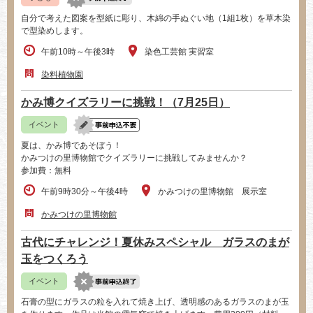
自分で考えた図案を型紙に彫り、木綿の手ぬぐい地（1組1枚）を草木染
で型染めします。
午前10時～午後3時
染色工芸館 実習室
染料植物園
かみ博クイズラリーに挑戦！（7月25日）
イベント
夏は、かみ博であそぼう！
かみつけの里博物館でクイズラリーに挑戦してみませんか？
参加費：無料
午前9時30分～午後4時
かみつけの里博物館 展示室
かみつけの里博物館
古代にチャレンジ！夏休みスペシャル ガラスのまが
玉をつくろう
イベント
石膏の型にガラスの粒を入れて焼き上げ、透明感のあるガラスのまが玉