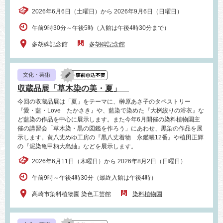
2026年6月6日（土曜日）から 2026年9月6日（日曜日）
午前9時30分～午後5時（入館は午後4時30分まで）
多胡碑記念館
多胡碑記念館
文化・芸術
収蔵品展「草木染の美・夏」
今回の収蔵品展は「夏」をテーマに、榊原あさ子のタペストリー
『愛・藍・Love たかさき』や、藍染で染めた『大桝絞りの浴衣』な
ど藍染の作品を中心に展示します。また今年6月開催の染料植物園主
催の講習会「草木染・黒の図鑑を作ろう」にあわせ、黒染の作品を展
示します。黄八丈めゆ工房の『黒八丈着物 永鑑帳12番』や植田正輝
の『泥染亀甲柄大島紬』などを展示します。
2026年6月11日（木曜日）から 2026年8月2日（日曜日）
午前9時～午後4時30分（最終入館は午後4時）
高崎市染料植物園 染色工芸館
染料植物園