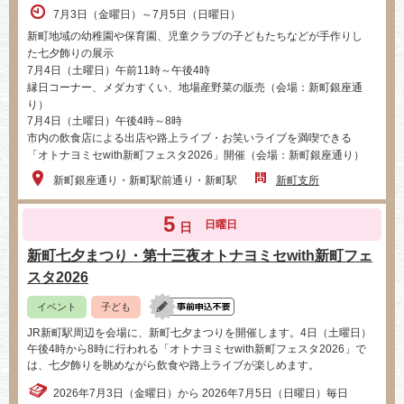
7月3日（金曜日）～7月5日（日曜日）
新町地域の幼稚園や保育園、児童クラブの子どもたちなどが手作りし
た七夕飾りの展示
7月4日（土曜日）午前11時～午後4時
縁日コーナー、メダカすくい、地場産野菜の販売（会場：新町銀座通
り）
7月4日（土曜日）午後4時～8時
市内の飲食店による出店や路上ライブ・お笑いライブを満喫できる
「オトナヨミセwith新町フェスタ2026」開催（会場：新町銀座通り）
新町銀座通り・新町駅前通り・新町駅
新町支所
5
日曜日
日
新町七夕まつり・第十三夜オトナヨミセwith新町フェ
スタ2026
イベント
子ども
JR新町駅周辺を会場に、新町七夕まつりを開催します。4日（土曜日）
午後4時から8時に行われる「オトナヨミセwith新町フェスタ2026」で
は、七夕飾りを眺めながら飲食や路上ライブが楽しめます。
2026年7月3日（金曜日）から 2026年7月5日（日曜日）毎日