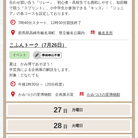
合わせ競い合う『リレー』、初心者・高校生でも挑戦しやすく、短距離
で競う『スプリント』、小中学生が参加できる『キッズ』・『ジュニ
ア』の各コースを設定しております。
7時40分スタート、12時30分競技終了
群馬県高崎市榛名湖町、県立榛名公園内
榛名支所
こふんトーク（7月26日）
イベント
夏は、かみ博であそぼう！
学芸員による企画展の解説をします。
対象：どなたでも
午後1時30分～（20分程度）
かみつけの里博物館 企画展示室
かみつけの里博物館
27
月曜日
日
28
火曜日
日