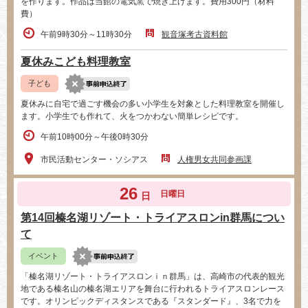
を作ります。作品は当館の電気窯で焼き上げます。費用300円（材料
費）
午前9時30分～11時30分
観音塚考古資料館
夏休みこども料理教室
子ども
夏休みに自宅で過ごす機会の多い小学生を対象とした料理教室を開催し
ます。小学生でも作れて、火をつかわない簡単レシピです。
午前10時00分～午後0時30分
市民活動センター・ソシアス
人権男女共同参画課
26
日曜日
日
第14回榛名湖リゾート・トライアスロンin群馬につい
て
イベント
「榛名湖リゾート・トライアスロンｉｎ群馬」は、高崎市の代表的観光
地である榛名山の榛名湖エリアを舞台に行われるトライアスロンレース
です。オリンピックディスタンスである『スタンダード』、3名で力を