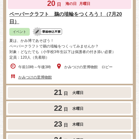
20
海の日
月曜日
日
ペーパークラフト 鵜の埴輪をつくろう！（7月20
日）
イベント
夏は、かみ博であそぼう！
ペーパークラフトで鵜の埴輪をつくってみませんか？
対象：どなたでも（小学校3年生以下は保護者の付き添い必要）
定員：120人（先着順）
午前10時～午後3時
かみつけの里博物館 ロビー
かみつけの里博物館
21
火曜日
日
22
水曜日
日
23
木曜日
日