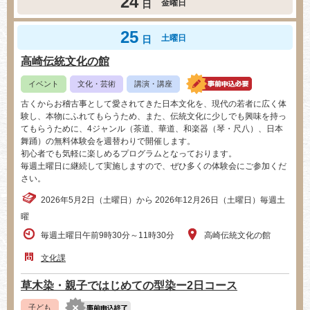
24
金曜日
日
25
土曜日
日
高崎伝統文化の館
イベント
文化・芸術
講演・講座
古くからお稽古事として愛されてきた日本文化を、現代の若者に広く体
験し、本物にふれてもらうため、また、伝統文化に少しでも興味を持っ
てもらうために、4ジャンル（茶道、華道、和楽器（琴・尺八）、日本
舞踊）の無料体験会を週替わりで開催します。
初心者でも気軽に楽しめるプログラムとなっております。
毎週土曜日に継続して実施しますので、ぜひ多くの体験会にご参加くだ
さい。
2026年5月2日（土曜日）から 2026年12月26日（土曜日）毎週土
曜
毎週土曜日午前9時30分～11時30分
高崎伝統文化の館
文化課
草木染・親子ではじめての型染ー2日コース
子ども