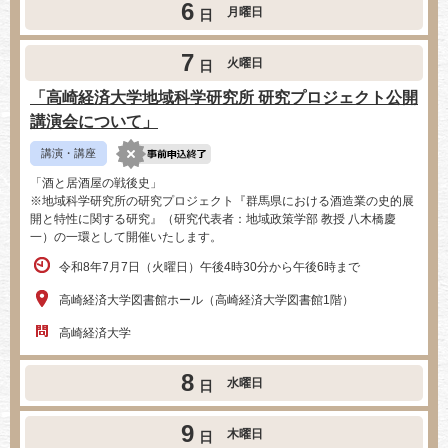
6
月曜日
日
7
火曜日
日
「高崎経済大学地域科学研究所 研究プロジェクト公開
講演会について」
講演・講座
「酒と居酒屋の戦後史」
※地域科学研究所の研究プロジェクト『群馬県における酒造業の史的展
開と特性に関する研究』（研究代表者：地域政策学部 教授 八木橋慶
一）の一環として開催いたします。
令和8年7月7日（火曜日）午後4時30分から午後6時まで
高崎経済大学図書館ホール（高崎経済大学図書館1階）
高崎経済大学
8
水曜日
日
9
木曜日
日