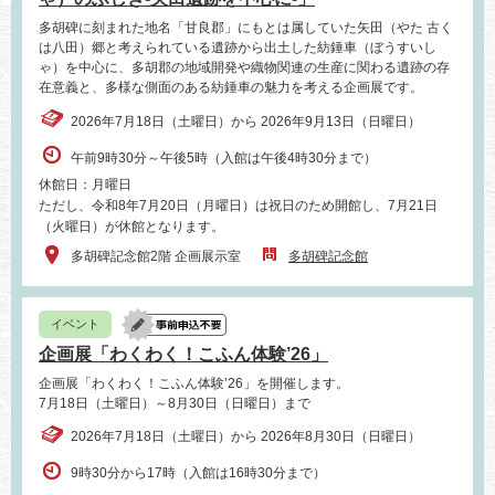
多胡碑に刻まれた地名「甘良郡」にもとは属していた矢田（やた 古く
は八田）郷と考えられている遺跡から出土した紡錘車（ぼうすいし
ゃ）を中心に、多胡郡の地域開発や織物関連の生産に関わる遺跡の存
在意義と、多様な側面のある紡錘車の魅力を考える企画展です。
2026年7月18日（土曜日）から 2026年9月13日（日曜日）
午前9時30分～午後5時（入館は午後4時30分まで）
休館日：月曜日
ただし、令和8年7月20日（月曜日）は祝日のため開館し、7月21日
（火曜日）が休館となります。
多胡碑記念館2階 企画展示室
多胡碑記念館
イベント
企画展「わくわく！こふん体験’26」
企画展「わくわく！こふん体験’26」を開催します。
7月18日（土曜日）～8月30日（日曜日）まで
2026年7月18日（土曜日）から 2026年8月30日（日曜日）
9時30分から17時（入館は16時30分まで）