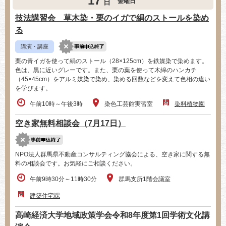
17
金曜日
日
技法講習会 草木染・栗のイガで絹のストールを染め
る
講演・講座
栗の青イガを使って絹のストール（28×125cm）を鉄媒染で染めます。
色は、黒に近いグレーです。また、栗の葉を使って木綿のハンカチ
（45×45cm）をアルミ媒染で染め、染める回数などを変えて色相の違い
を学びます。
午前10時～午後3時
染色工芸館実習室
染料植物園
空き家無料相談会（7月17日）
NPO法人群馬県不動産コンサルティング協会による、空き家に関する無
料の相談会です。お気軽にご相談ください。
午前9時30分～11時30分
群馬支所1階会議室
建築住宅課
高崎経済大学地域政策学会令和8年度第1回学術文化講