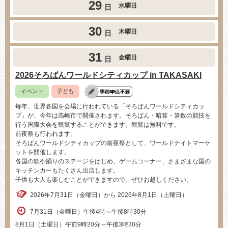
29
水曜日
日
30
木曜日
日
31
金曜日
日
2026そろばんワールドシティカップ in TAKASAKI
イベント
子ども
毎年、世界各国を会場に行われている「そろばんワールドシティカッ
プ」が、今年は高崎市で開催されます。そろばん・暗算・算数の競技を
行う国際大会を観覧することができます。観覧は無料です。
前夜祭も行われます。
そろばんワールドシティカップの前夜祭として、ワールドナイトマーケ
ットを開催します。
各国の歌や踊りのステージをはじめ、ゲームコーナー、さまざまな国の
キッチンカーもたくさん出店します。
子供も大人も楽しむことができますので、ぜひお越しください。
2026年7月31日（金曜日）から 2026年8月1日（土曜日）
7月31日（金曜日）午後4時～午後8時30分
8月1日（土曜日）午前9時20分～午後3時30分