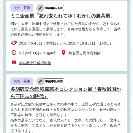
文化・芸術
ミニ企画展「忘れ去られてゆくむかしの農具展」
明治、大正、昭和中期まで使用されていた農具の中から、忘れ去られ
てゆく農具を厳選して展示します。名称や使用方法を表示して、当時
の農具の優れた機能を紹介します。
2026年6月3日（水曜日）から 2026年10月31日（土曜日）
午前9時30分～午後4時
榛名歴史民俗資料館
榛名歴史民俗資料館
文化・芸術
多胡碑記念館 収蔵拓本コレクション展「春秋戦国か
ら三国志の時代」
多胡碑記念館で収蔵する多くの拓本の中で、上野三碑に通じるとも考
えられる古代中国の石碑・石刻の拓本コレクションを「春秋戦国から
三国志の時代」と題して展示します。
拓本の展示だけでなく、古代の人々と「文字」との関わり、「文字」
を石に刻み、文章をなした石碑を建てるという行為について、改めて
振り返ります。