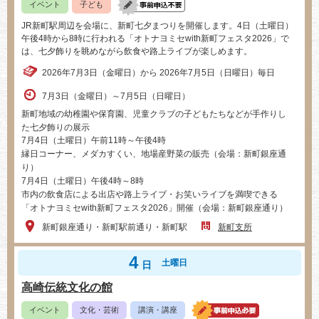
イベント
子ども
JR新町駅周辺を会場に、新町七夕まつりを開催します。4日（土曜日）
午後4時から8時に行われる「オトナヨミセwith新町フェスタ2026」で
は、七夕飾りを眺めながら飲食や路上ライブが楽しめます。
2026年7月3日（金曜日）から 2026年7月5日（日曜日）毎日
7月3日（金曜日）～7月5日（日曜日）
新町地域の幼稚園や保育園、児童クラブの子どもたちなどが手作りし
た七夕飾りの展示
7月4日（土曜日）午前11時～午後4時
縁日コーナー、メダカすくい、地場産野菜の販売（会場：新町銀座通
り）
7月4日（土曜日）午後4時～8時
市内の飲食店による出店や路上ライブ・お笑いライブを満喫できる
「オトナヨミセwith新町フェスタ2026」開催（会場：新町銀座通り）
新町銀座通り・新町駅前通り・新町駅
新町支所
4
土曜日
日
高崎伝統文化の館
イベント
文化・芸術
講演・講座