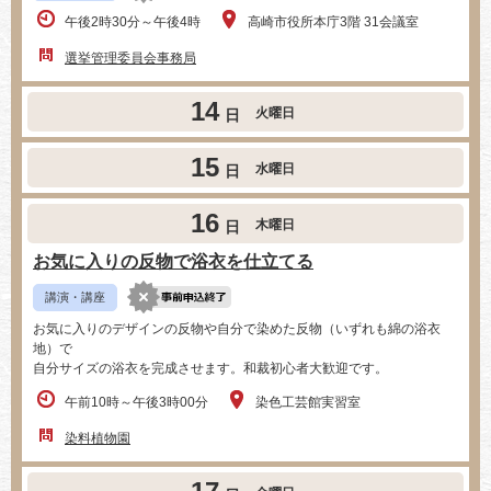
午後2時30分～午後4時
高崎市役所本庁3階 31会議室
選挙管理委員会事務局
14
火曜日
日
15
水曜日
日
16
木曜日
日
お気に入りの反物で浴衣を仕立てる
講演・講座
お気に入りのデザインの反物や自分で染めた反物（いずれも綿の浴衣
地）で
自分サイズの浴衣を完成させます。和裁初心者大歓迎です。
午前10時～午後3時00分
染色工芸館実習室
染料植物園