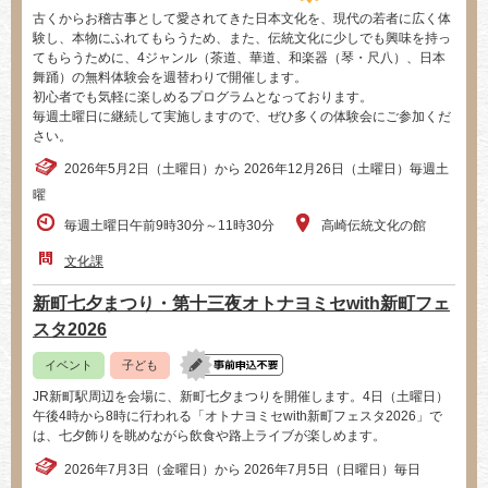
古くからお稽古事として愛されてきた日本文化を、現代の若者に広く体
験し、本物にふれてもらうため、また、伝統文化に少しでも興味を持っ
てもらうために、4ジャンル（茶道、華道、和楽器（琴・尺八）、日本
舞踊）の無料体験会を週替わりで開催します。
初心者でも気軽に楽しめるプログラムとなっております。
毎週土曜日に継続して実施しますので、ぜひ多くの体験会にご参加くだ
さい。
2026年5月2日（土曜日）から 2026年12月26日（土曜日）毎週土
曜
毎週土曜日午前9時30分～11時30分
高崎伝統文化の館
文化課
新町七夕まつり・第十三夜オトナヨミセwith新町フェ
スタ2026
イベント
子ども
JR新町駅周辺を会場に、新町七夕まつりを開催します。4日（土曜日）
午後4時から8時に行われる「オトナヨミセwith新町フェスタ2026」で
は、七夕飾りを眺めながら飲食や路上ライブが楽しめます。
2026年7月3日（金曜日）から 2026年7月5日（日曜日）毎日