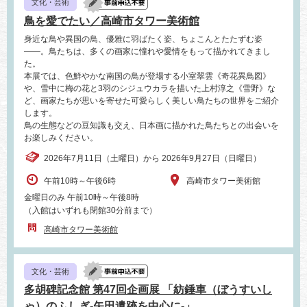
文化・芸術
鳥を愛でたい／高崎市タワー美術館
身近な鳥や異国の鳥、優雅に羽ばたく姿、ちょこんとたたずむ姿
――。鳥たちは、多くの画家に憧れや愛情をもって描かれてきまし
た。
本展では、色鮮やかな南国の鳥が登場する小室翠雲《奇花異鳥図》
や、雪中に梅の花と3羽のシジュウカラを描いた上村淳之《雪野》な
ど、画家たちが思いを寄せた可愛らしく美しい鳥たちの世界をご紹介
します。
鳥の生態などの豆知識も交え、日本画に描かれた鳥たちとの出会いを
お楽しみください。
2026年7月11日（土曜日）から 2026年9月27日（日曜日）
午前10時～午後6時
高崎市タワー美術館
金曜日のみ 午前10時～午後8時
（入館はいずれも閉館30分前まで）
高崎市タワー美術館
文化・芸術
多胡碑記念館 第47回企画展 「紡錘車（ぼうすいし
ゃ）のふしぎ‐矢田遺跡を中心に‐」