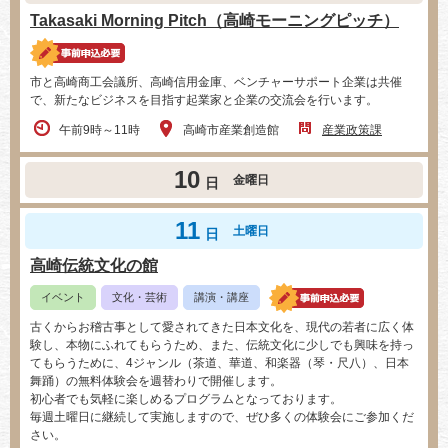
Takasaki Morning Pitch（高崎モーニングピッチ）
市と高崎商工会議所、高崎信用金庫、ベンチャーサポート企業は共催
で、新たなビジネスを目指す起業家と企業の交流会を行います。
午前9時～11時
高崎市産業創造館
産業政策課
10
金曜日
日
11
土曜日
日
高崎伝統文化の館
イベント
文化・芸術
講演・講座
古くからお稽古事として愛されてきた日本文化を、現代の若者に広く体
験し、本物にふれてもらうため、また、伝統文化に少しでも興味を持っ
てもらうために、4ジャンル（茶道、華道、和楽器（琴・尺八）、日本
舞踊）の無料体験会を週替わりで開催します。
初心者でも気軽に楽しめるプログラムとなっております。
毎週土曜日に継続して実施しますので、ぜひ多くの体験会にご参加くだ
さい。