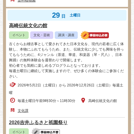
染料植物園
29
土曜日
日
高崎伝統文化の館
イベント
文化・芸術
講演・講座
古くからお稽古事として愛されてきた日本文化を、現代の若者に広く体
験し、本物にふれてもらうため、また、伝統文化に少しでも興味を持っ
てもらうために、4ジャンル（茶道、華道、和楽器（琴・尺八）、日本
舞踊）の無料体験会を週替わりで開催します。
初心者でも気軽に楽しめるプログラムとなっております。
毎週土曜日に継続して実施しますので、ぜひ多くの体験会にご参加くだ
さい。
2026年5月2日（土曜日）から 2026年12月26日（土曜日）毎週土
曜
毎週土曜日午前9時30分～11時30分
高崎伝統文化の館
文化課
2026吉井ふるさと祇園祭り
イベント