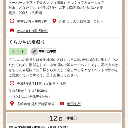
ペーパークラフトで金のクツ（飾履）をつくってみませんか？
対象：どなたでも（小学校3年生以下は保護者の付き添い必要）
定員：200人（先着順）
午前10時～午後3時
かみつけの里博物館 ロビー
かみつけの里博物館
くらぶちの夏祭り
イベント
くらぶちの夏祭りは倉渕地域の方はもちろん地域外の皆様に楽しんでい
ただくために開催をしている倉渕地域最大のイベントです。花火大会は
もちろん会場内でお子様から大人まで楽しめる様々なイベントや演奏を
ご用意していますので、是非お越しください。​
令和8年8月11日（火曜日・祝日）
午後3時から午後8時30分
（花火打上は午後8時から）
高崎市倉渕支所前駐車場
倉渕支所
12
水曜日
日