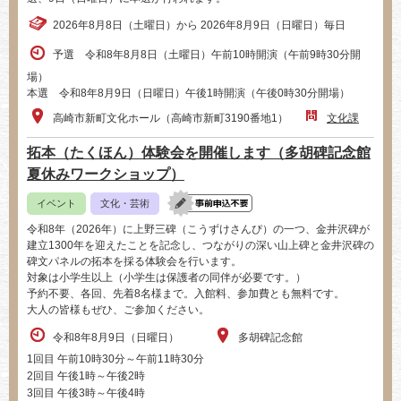
2026年8月8日（土曜日）から 2026年8月9日（日曜日）毎日
予選 令和8年8月8日（土曜日）午前10時開演（午前9時30分開
場）
本選 令和8年8月9日（日曜日）午後1時開演（午後0時30分開場）
高崎市新町文化ホール（高崎市新町3190番地1）
文化課
拓本（たくほん）体験会を開催します（多胡碑記念館
夏休みワークショップ）
イベント
文化・芸術
令和8年（2026年）に上野三碑（こうずけさんぴ）の一つ、金井沢碑が
建立1300年を迎えたことを記念し、つながりの深い山上碑と金井沢碑の
碑文パネルの拓本を採る体験会を行います。
対象は小学生以上（小学生は保護者の同伴が必要です。）
予約不要、各回、先着8名様まで。入館料、参加費とも無料です。
大人の皆様もぜひ、ご参加ください。
令和8年8月9日（日曜日）
多胡碑記念館
1回目 午前10時30分～午前11時30分
2回目 午後1時～午後2時
3回目 午後3時～午後4時