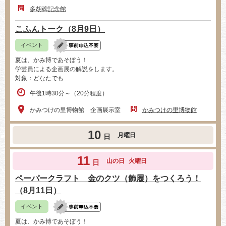
多胡碑記念館
こふんトーク（8月9日）
イベント
夏は、かみ博であそぼう！
学芸員による企画展の解説をします。
対象：どなたでも
午後1時30分～（20分程度）
かみつけの里博物館 企画展示室
かみつけの里博物館
10
月曜日
日
11
山の日
火曜日
日
ペーパークラフト 金のクツ（飾履）をつくろう！
（8月11日）
イベント
夏は、かみ博であそぼう！