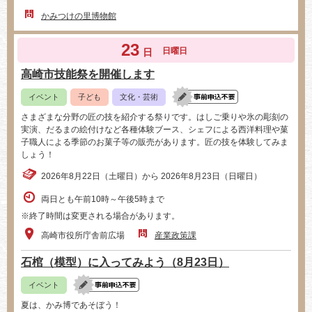
かみつけの里博物館
23
日曜日
日
高崎市技能祭を開催します
イベント
子ども
文化・芸術
さまざまな分野の匠の技を紹介する祭りです。はしご乗りや氷の彫刻の
実演、だるまの絵付けなど各種体験ブース、シェフによる西洋料理や菓
子職人による季節のお菓子等の販売があります。匠の技を体験してみま
しょう！
2026年8月22日（土曜日）から 2026年8月23日（日曜日）
両日とも午前10時～午後5時まで
※終了時間は変更される場合があります。
高崎市役所庁舎前広場
産業政策課
石棺（模型）に入ってみよう（8月23日）
イベント
夏は、かみ博であそぼう！