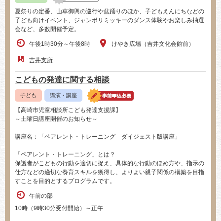
夏祭りの定番、山車御輿の巡行や盆踊りのほか、子どもえんにちなどの
子ども向けイベント、ジャンボリミッキーのダンス体験やお楽しみ抽選
会など、多数開催予定。
午後1時30分～午後8時
けやき広場（吉井文化会館前）
吉井支所
こどもの発達に関する相談
子ども
講演・講座
【高崎市児童相談所こども発達支援課】
～土曜日講座開催のお知らせ～
講座名：「ペアレント・トレーニング ダイジェスト版講座」
「ペアレント・トレーニング」とは？
保護者がこどもの行動を適切に捉え、具体的な行動のほめ方や、指示の
仕方などの適切な養育スキルを獲得し、よりよい親子関係の構築を目指
すことを目的とするプログラムです。
午前の部
10時（9時30分受付開始）～正午