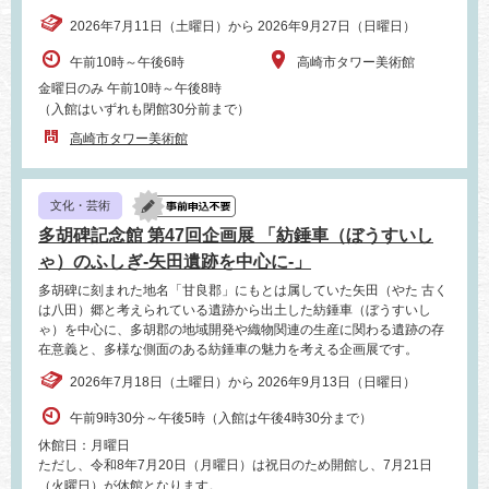
2026年7月11日（土曜日）から 2026年9月27日（日曜日）
午前10時～午後6時
高崎市タワー美術館
金曜日のみ 午前10時～午後8時
（入館はいずれも閉館30分前まで）
高崎市タワー美術館
文化・芸術
多胡碑記念館 第47回企画展 「紡錘車（ぼうすいし
ゃ）のふしぎ‐矢田遺跡を中心に‐」
多胡碑に刻まれた地名「甘良郡」にもとは属していた矢田（やた 古く
は八田）郷と考えられている遺跡から出土した紡錘車（ぼうすいし
ゃ）を中心に、多胡郡の地域開発や織物関連の生産に関わる遺跡の存
在意義と、多様な側面のある紡錘車の魅力を考える企画展です。
2026年7月18日（土曜日）から 2026年9月13日（日曜日）
午前9時30分～午後5時（入館は午後4時30分まで）
休館日：月曜日
ただし、令和8年7月20日（月曜日）は祝日のため開館し、7月21日
（火曜日）が休館となります。