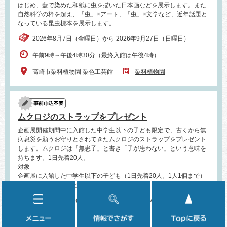
はじめ、藍で染めた和紙に虫を描いた日本画などを展示します。また
自然科学の枠を超え、「虫」×アート、「虫」×文学など、近年話題と
なっている昆虫標本を展示します。
2026年8月7日（金曜日）から 2026年9月27日（日曜日）
午前9時～午後4時30分（最終入館は午後4時）
高崎市染料植物園 染色工芸館
染料植物園
ムクロジのストラップをプレゼント
企画展開催期間中に入館した中学生以下の子ども限定で、古くから無
病息災を願うお守りとされてきたムクロジのストラップをプレゼント
します。ムクロジは「無患子」と書き「子が患わない」という意味を
持ちます。1日先着20人。
対象
企画展に入館した中学生以下の子ども（1日先着20人。1人1個まで）
※なくなり次第終了とさせていただきます。
2026年8月7日（金曜日）から 2026年9月27日（日曜日）
メ
情
染料植物園
ニ
報