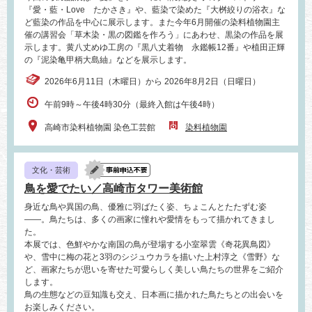
『愛・藍・Love たかさき』や、藍染で染めた『大桝絞りの浴衣』な
ど藍染の作品を中心に展示します。また今年6月開催の染料植物園主
催の講習会「草木染・黒の図鑑を作ろう」にあわせ、黒染の作品を展
示します。黄八丈めゆ工房の『黒八丈着物 永鑑帳12番』や植田正輝
の『泥染亀甲柄大島紬』などを展示します。
2026年6月11日（木曜日）から 2026年8月2日（日曜日）
午前9時～午後4時30分（最終入館は午後4時）
高崎市染料植物園 染色工芸館
染料植物園
文化・芸術
鳥を愛でたい／高崎市タワー美術館
身近な鳥や異国の鳥、優雅に羽ばたく姿、ちょこんとたたずむ姿
――。鳥たちは、多くの画家に憧れや愛情をもって描かれてきまし
た。
本展では、色鮮やかな南国の鳥が登場する小室翠雲《奇花異鳥図》
や、雪中に梅の花と3羽のシジュウカラを描いた上村淳之《雪野》な
ど、画家たちが思いを寄せた可愛らしく美しい鳥たちの世界をご紹介
します。
鳥の生態などの豆知識も交え、日本画に描かれた鳥たちとの出会いを
お楽しみください。