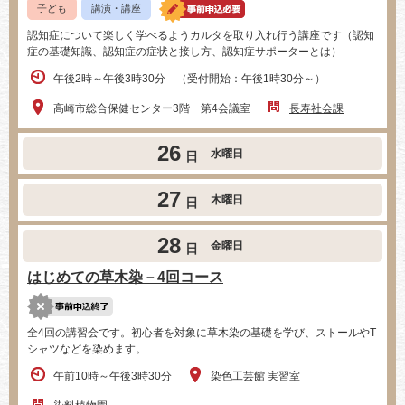
子ども
講演・講座
認知症について楽しく学べるようカルタを取り入れ行う講座です（認知
症の基礎知識、認知症の症状と接し方、認知症サポーターとは）
午後2時～午後3時30分 （受付開始：午後1時30分～）
高崎市総合保健センター3階 第4会議室
長寿社会課
26
水曜日
日
27
木曜日
日
28
金曜日
日
はじめての草木染－4回コース
全4回の講習会です。初心者を対象に草木染の基礎を学び、ストールやT
シャツなどを染めます。
午前10時～午後3時30分
染色工芸館 実習室