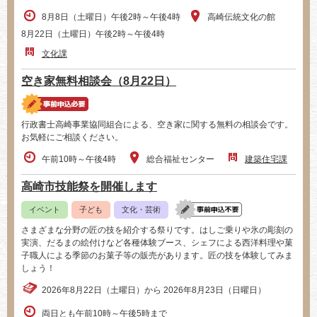
8月8日（土曜日）午後2時～午後4時
高崎伝統文化の館
8月22日（土曜日）午後2時～午後4時
文化課
空き家無料相談会（8月22日）
行政書士高崎事業協同組合による、空き家に関する無料の相談会です。
お気軽にご相談ください。
午前10時～午後4時
総合福祉センター
建築住宅課
高崎市技能祭を開催します
イベント
子ども
文化・芸術
さまざまな分野の匠の技を紹介する祭りです。はしご乗りや氷の彫刻の
実演、だるまの絵付けなど各種体験ブース、シェフによる西洋料理や菓
子職人による季節のお菓子等の販売があります。匠の技を体験してみま
しょう！
2026年8月22日（土曜日）から 2026年8月23日（日曜日）
両日とも午前10時～午後5時まで