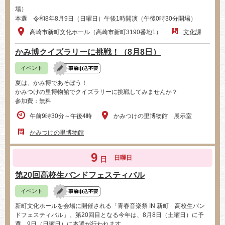
場）
本選 令和8年8月9日（日曜日）午後1時開演（午後0時30分開場）
高崎市新町文化ホール（高崎市新町3190番地1）
文化課
かみ博クイズラリーに挑戦！（8月8日）
イベント
夏は、かみ博であそぼう！
かみつけの里博物館でクイズラリーに挑戦してみませんか？
参加費：無料
午前9時30分～午後4時
かみつけの里博物館 展示室
かみつけの里博物館
9
日曜日
日
第20回高校生バンドフェスティバル
イベント
新町文化ホールを会場に開催される「青春音楽祭 IN 新町 高校生バン
ドフェスティバル」。第20回目となる今年は、8月8日（土曜日）に予
選、9日（日曜日）に本選が行われます。