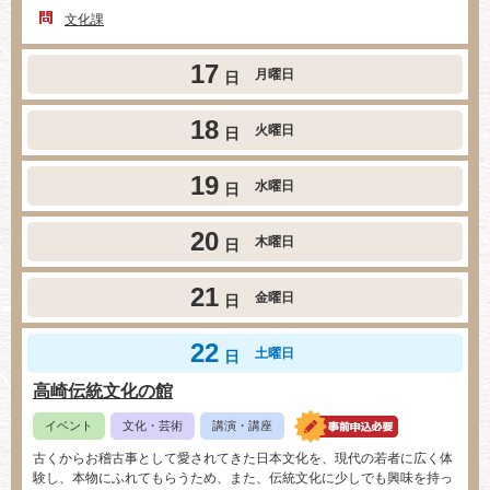
文化課
17
月曜日
日
18
火曜日
日
19
水曜日
日
20
木曜日
日
21
金曜日
日
22
土曜日
日
高崎伝統文化の館
イベント
文化・芸術
講演・講座
古くからお稽古事として愛されてきた日本文化を、現代の若者に広く体
験し、本物にふれてもらうため、また、伝統文化に少しでも興味を持っ