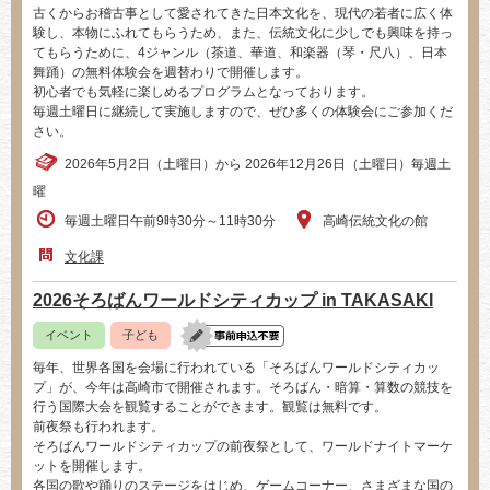
古くからお稽古事として愛されてきた日本文化を、現代の若者に広く体
験し、本物にふれてもらうため、また、伝統文化に少しでも興味を持っ
てもらうために、4ジャンル（茶道、華道、和楽器（琴・尺八）、日本
舞踊）の無料体験会を週替わりで開催します。
初心者でも気軽に楽しめるプログラムとなっております。
毎週土曜日に継続して実施しますので、ぜひ多くの体験会にご参加くだ
さい。
2026年5月2日（土曜日）から 2026年12月26日（土曜日）毎週土
曜
毎週土曜日午前9時30分～11時30分
高崎伝統文化の館
文化課
2026そろばんワールドシティカップ in TAKASAKI
イベント
子ども
毎年、世界各国を会場に行われている「そろばんワールドシティカッ
プ」が、今年は高崎市で開催されます。そろばん・暗算・算数の競技を
行う国際大会を観覧することができます。観覧は無料です。
前夜祭も行われます。
そろばんワールドシティカップの前夜祭として、ワールドナイトマーケ
ットを開催します。
各国の歌や踊りのステージをはじめ、ゲームコーナー、さまざまな国の