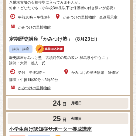
八幡塚古墳の石棺模型に入ってみませんか。
対象：どなたでも（小学校3年生以下は保護者の付き添いが必要）
午前10時～午後3時
かみつけの里博物館 企画展示室
かみつけの里博物館
定期歴史講座「かみつけ塾」（8月23日）
講演・講座
歴史講座かみつけ塾「古墳時代の馬の装い-群馬県を中心に‐」
講師：大野 義人 氏
受付：午後1時～
かみつけの里博物館 研修室
講演：午後1時30分～3時30分
かみつけの里博物館
24
月曜日
日
25
火曜日
日
小学生向け認知症サポーター養成講座