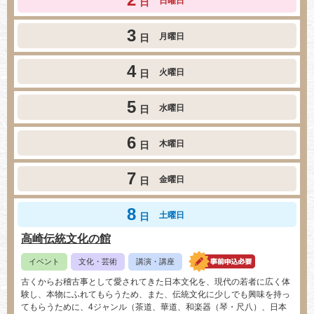
日曜日
日
3
月曜日
日
4
火曜日
日
5
水曜日
日
6
木曜日
日
7
金曜日
日
8
土曜日
日
高崎伝統文化の館
イベント
文化・芸術
講演・講座
古くからお稽古事として愛されてきた日本文化を、現代の若者に広く体
験し、本物にふれてもらうため、また、伝統文化に少しでも興味を持っ
てもらうために、4ジャンル（茶道、華道、和楽器（琴・尺八）、日本