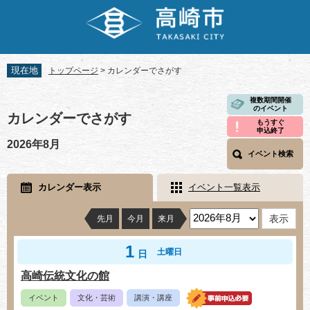
ペ
メ
ー
ニ
ジ
ュ
の
ー
先
を
現在地
トップページ
>
カレンダーでさがす
頭
飛
で
ば
本
複数期間開催
す。
し
のイベント
文
カレンダーでさがす
て
もうすぐ
申込終了
本
2026年8月
文
イベント検索
へ
カレンダー表示
イベント一覧表示
先月
今月
来月
1
土曜日
日
高崎伝統文化の館
イベント
文化・芸術
講演・講座