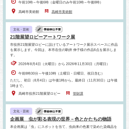
午前10時～午後6時（金曜日のみ午前10時～午後8時）
高崎市美術館
高崎市美術館
文化・芸術
21階展望ロビーアートワーク展
市役所21階展望ロビーに設けているアートワーク展示スペースに作品
を展示します。今回は、本市在住の駒井 伸子様の作品6点を展示しま
す。
2026年8月4日（火曜日）から 2026年11月30日（月曜日）
午前8時30分～午後10時（土曜日・日曜日、祝日含む）
ただし、初日（8月4日）は午後1時から。最終日（11月30日）は午後
1時まで。
高崎市役所21階展望ロビー
管財課
文化・芸術
企画展 虫が彩る表現の世界－色とかたちの物語
本企画展は「虫」にスポットを当て、虫由来の色素で染めた染織品を