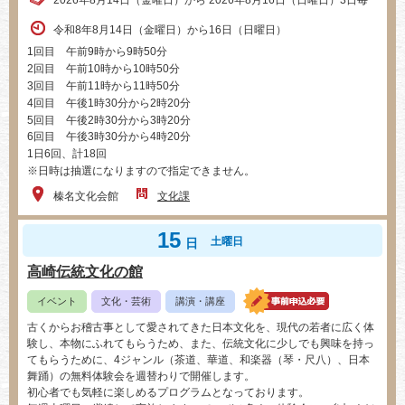
2026年8月14日（金曜日）から 2026年8月16日（日曜日）3日毎
令和8年8月14日（金曜日）から16日（日曜日）
1回目 午前9時から9時50分
2回目 午前10時から10時50分
3回目 午前11時から11時50分
4回目 午後1時30分から2時20分
5回目 午後2時30分から3時20分
6回目 午後3時30分から4時20分
1日6回、計18回
※日時は抽選になりますので指定できません。
榛名文化会館
文化課
15
土曜日
日
高崎伝統文化の館
イベント
文化・芸術
講演・講座
古くからお稽古事として愛されてきた日本文化を、現代の若者に広く体
験し、本物にふれてもらうため、また、伝統文化に少しでも興味を持っ
てもらうために、4ジャンル（茶道、華道、和楽器（琴・尺八）、日本
舞踊）の無料体験会を週替わりで開催します。
初心者でも気軽に楽しめるプログラムとなっております。