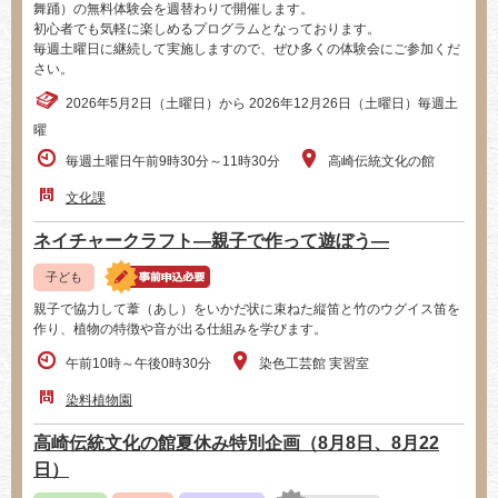
舞踊）の無料体験会を週替わりで開催します。
初心者でも気軽に楽しめるプログラムとなっております。
毎週土曜日に継続して実施しますので、ぜひ多くの体験会にご参加くだ
さい。
2026年5月2日（土曜日）から 2026年12月26日（土曜日）毎週土
曜
毎週土曜日午前9時30分～11時30分
高崎伝統文化の館
文化課
ネイチャークラフト―親子で作って遊ぼう―
子ども
親子で協力して葦（あし）をいかだ状に束ねた縦笛と竹のウグイス笛を
作り、植物の特徴や音が出る仕組みを学びます。
午前10時～午後0時30分
染色工芸館 実習室
染料植物園
高崎伝統文化の館夏休み特別企画（8月8日、8月22
日）