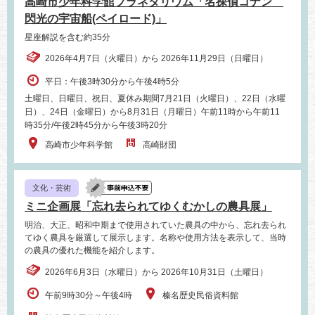
高崎市少年科学館プラネタリウム「名探偵コナン
閃光の宇宙船(ペイロード)」
星座解説を含む約35分
2026年4月7日（火曜日）から 2026年11月29日（日曜日）
平日：午後3時30分から午後4時5分
土曜日、日曜日、祝日、夏休み期間7月21日（火曜日）、22日（水曜
日）、24日（金曜日）から8月31日（月曜日）午前11時から午前11
時35分/午後2時45分から午後3時20分
高崎市少年科学館
高崎財団
文化・芸術
ミニ企画展「忘れ去られてゆくむかしの農具展」
明治、大正、昭和中期まで使用されていた農具の中から、忘れ去られ
てゆく農具を厳選して展示します。名称や使用方法を表示して、当時
の農具の優れた機能を紹介します。
2026年6月3日（水曜日）から 2026年10月31日（土曜日）
午前9時30分～午後4時
榛名歴史民俗資料館