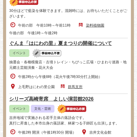
30分ほどで藍染を体験できます。混雑時には、お待ちいただくことがご
ざいます。
午前の部 午前10時～午前11時
染料植物園
午後の部 午後1時～午後2時
ぐんま「はにわの里」夏まつりの開催について
イベント
抽選会・各種模擬店・古墳トレイン・ちびっこ広場・ひまわり迷路・地
元郷土芸能演奏・花火大会
午後2時から午後8時（花火午後7時30分打上開始）
上毛野はにわの里公園
群馬支所
シリーズ高崎寄席 よしい演芸館2026
イベント
文化・芸術
吉井地域で実施される若手主体の落語会です。
真打に昇進した本市出身の落語家、林家つる子師匠も出演します。
午後2時 開演（午後1時30分 開場）
吉井文化会館