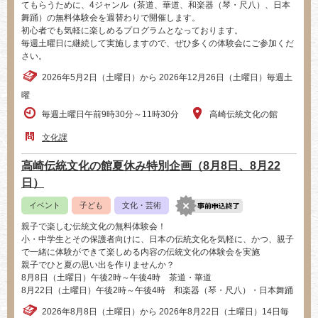
てもらうために、4ジャンル（茶道、華道、和楽器（琴・尺八）、日本
舞踊）の無料体験会を週替わりで開催します。
初心者でも気軽に楽しめるプログラムとなっております。
毎週土曜日に継続して実施しますので、ぜひ多くの体験会にご参加くだ
さい。
2026年5月2日（土曜日）から 2026年12月26日（土曜日）毎週土
曜
毎週土曜日午前9時30分～11時30分
高崎伝統文化の館
文化課
高崎伝統文化の館夏休み特別企画（8月8日、8月22
日）
イベント
子ども
文化・芸術
親子で楽しむ伝統文化の無料体験会！
小・中学生とその保護者向けに、日本の伝統文化を気軽に、かつ、親子
で一緒に体験ができて楽しめる内容の伝統文化の体験会を実施
親子でひと夏の思い出を作りませんか？
8月8日（土曜日）午後2時～午後4時 茶道・華道
8月22日（土曜日）午後2時～午後4時 和楽器（琴・尺八）・日本舞踊
2026年8月8日（土曜日）から 2026年8月22日（土曜日）14日毎