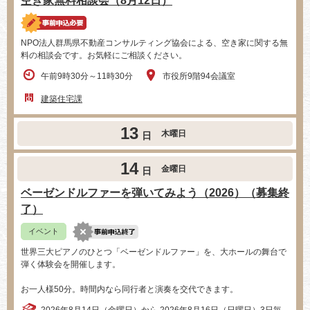
空き家無料相談会（8月12日）
NPO法人群馬県不動産コンサルティング協会による、空き家に関する無
料の相談会です。お気軽にご相談ください。
午前9時30分～11時30分
市役所9階94会議室
建築住宅課
13
木曜日
日
14
金曜日
日
ベーゼンドルファーを弾いてみよう（2026）（募集終
了）
イベント
世界三大ピアノのひとつ「ベーゼンドルファー」を、大ホールの舞台で
弾く体験会を開催します。
お一人様50分。時間内なら同行者と演奏を交代できます。