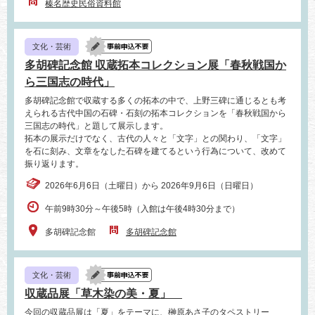
榛名歴史民俗資料館
文化・芸術
多胡碑記念館 収蔵拓本コレクション展「春秋戦国か
ら三国志の時代」
多胡碑記念館で収蔵する多くの拓本の中で、上野三碑に通じるとも考
えられる古代中国の石碑・石刻の拓本コレクションを「春秋戦国から
三国志の時代」と題して展示します。
拓本の展示だけでなく、古代の人々と「文字」との関わり、「文字」
を石に刻み、文章をなした石碑を建てるという行為について、改めて
振り返ります。
2026年6月6日（土曜日）から 2026年9月6日（日曜日）
午前9時30分～午後5時（入館は午後4時30分まで）
多胡碑記念館
多胡碑記念館
文化・芸術
収蔵品展「草木染の美・夏」
今回の収蔵品展は「夏」をテーマに、榊原あさ子のタペストリー