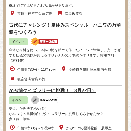
※終了時間は変更される場合があります。
高崎市役所庁舎前広場
産業政策課
古代にチャレンジ！夏休みスペシャル ハニワの万華
鏡をつくろう
イベント
身近な材料を使い、本体の筒を粘土で作ったハニワで装飾し、光にかざ
すと虹色の模様が見えるオリジナルの万華鏡を作ります。費用200円
（材料費）
午前9時30分～11時30分
高崎市八幡町第三町内会館
観音塚考古資料館
かみ博クイズラリーに挑戦！（8月22日）
イベント
夏は、かみ博であそぼう！
かみつけの里博物館でクイズラリーに挑戦してみませんか？
参加費：無料
午前9時30分～午後4時
かみつけの里博物館 展示室