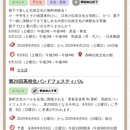
イベント
子ども
文化・芸術
親子で楽しむ伝統文化の無料体験会！
小・中学生とその保護者向けに、日本の伝統文化を気軽に、かつ、親子
で一緒に体験ができて楽しめる内容の伝統文化の体験会を実施
親子でひと夏の思い出を作りませんか？
8月8日（土曜日）午後2時～午後4時 茶道・華道
8月22日（土曜日）午後2時～午後4時 和楽器（琴・尺八）・日本舞踊
2026年8月8日（土曜日）から 2026年8月22日（土曜日）14日毎
8月8日（土曜日）午後2時～午後4時
高崎伝統文化の館
8月22日（土曜日）午後2時～午後4時
文化課
第20回高校生バンドフェスティバル
イベント
新町文化ホールを会場に開催される「青春音楽祭 IN 新町 高校生バン
ドフェスティバル」。第20回目となる今年は、8月8日（土曜日）に予
選、9日（日曜日）に本選が行われます。
2026年8月8日（土曜日）から 2026年8月9日（日曜日）毎日
予選 令和8年8月8日（土曜日）午前10時開演（午前9時30分開