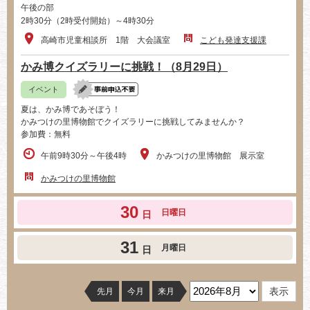
午後の部
2時30分（2時受付開始）～4時30分
高崎市児童相談所 1階 大会議室
こども発達支援課
かみ博クイズラリーに挑戦！（8月29日）
イベント
夏は、かみ博であそぼう！
かみつけの里博物館でクイズラリーに挑戦してみませんか？
参加費：無料
午前9時30分～午後4時
かみつけの里博物館 展示室
かみつけの里博物館
30
日曜日
日
31
月曜日
日
先月
今月
来月