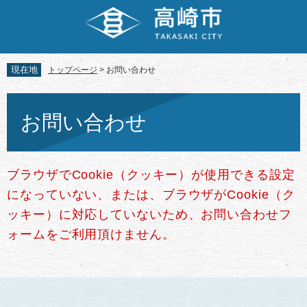
ペ
メ
ー
ニ
ジ
ュ
の
ー
先
を
現在地
トップページ
>
お問い合わせ
頭
飛
で
ば
本
す。
し
文
お問い合わせ
て
本
文
へ
ブラウザでCookie（クッキー）が使用できる設定
になっていない、または、ブラウザがCookie（ク
ッキー）に対応していないため、お問い合わせフ
ォームをご利用頂けません。