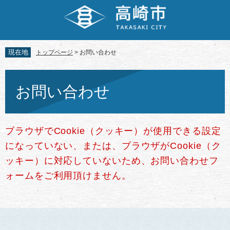
ペ
メ
ー
ニ
ジ
ュ
の
ー
先
を
現在地
トップページ
>
お問い合わせ
頭
飛
で
ば
本
す。
し
文
お問い合わせ
て
本
文
へ
ブラウザでCookie（クッキー）が使用できる設定
になっていない、または、ブラウザがCookie（ク
ッキー）に対応していないため、お問い合わせフ
ォームをご利用頂けません。