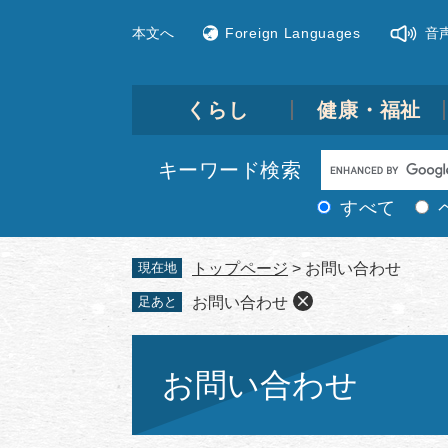
ペ
メ
本文へ
Foreign Languages
音
ー
ニ
ジ
ュ
の
ー
先
を
くらし
健康・福祉
頭
飛
で
ば
Google
キーワード検索
す。
し
カ
て
すべて
ス
本
文
タ
現在地
トップページ
>
お問い合わせ
へ
ム
足あと
お問い合わせ
検
索
本
文
お問い合わせ