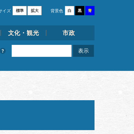
サイズ
背景色
標準
拡大
白
黒
青
文化・観光
市政