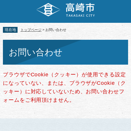
ペ
メ
ー
ニ
ジ
ュ
の
ー
先
を
現在地
トップページ
>
お問い合わせ
頭
飛
で
ば
本
す。
し
文
お問い合わせ
て
本
文
へ
ブラウザでCookie（クッキー）が使用できる設定
になっていない、または、ブラウザがCookie（ク
ッキー）に対応していないため、お問い合わせフ
ォームをご利用頂けません。