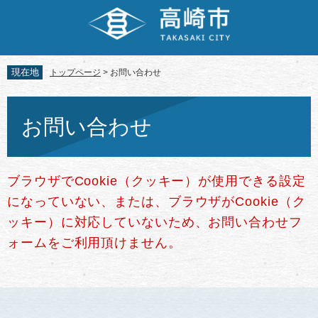
ペ
メ
ー
ニ
ジ
ュ
の
ー
先
を
現在地
トップページ
>
お問い合わせ
頭
飛
で
ば
本
す。
し
文
お問い合わせ
て
本
文
へ
ブラウザでCookie（クッキー）が使用できる設定
になっていない、または、ブラウザがCookie（ク
ッキー）に対応していないため、お問い合わせフ
ォームをご利用頂けません。