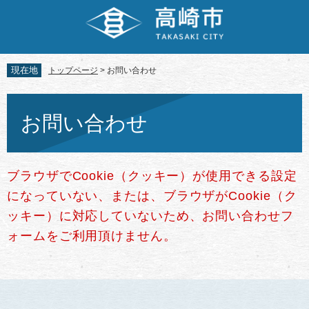
ペ
メ
ー
ニ
ジ
ュ
の
ー
先
を
現在地
トップページ
>
お問い合わせ
頭
飛
で
ば
本
す。
し
文
お問い合わせ
て
本
文
へ
ブラウザでCookie（クッキー）が使用できる設定
になっていない、または、ブラウザがCookie（ク
ッキー）に対応していないため、お問い合わせフ
ォームをご利用頂けません。