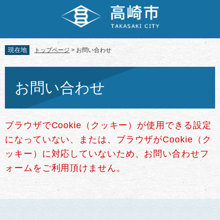
ペ
メ
ー
ニ
ジ
ュ
の
ー
先
を
現在地
トップページ
>
お問い合わせ
頭
飛
で
ば
本
す。
し
文
お問い合わせ
て
本
文
へ
ブラウザでCookie（クッキー）が使用できる設定
になっていない、または、ブラウザがCookie（ク
ッキー）に対応していないため、お問い合わせフ
ォームをご利用頂けません。