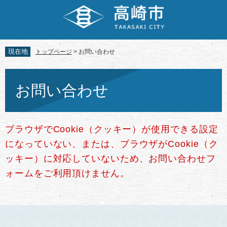
ペ
メ
ー
ニ
ジ
ュ
の
ー
先
を
現在地
トップページ
>
お問い合わせ
頭
飛
で
ば
本
す。
し
文
お問い合わせ
て
本
文
へ
ブラウザでCookie（クッキー）が使用できる設定
になっていない、または、ブラウザがCookie（ク
ッキー）に対応していないため、お問い合わせフ
ォームをご利用頂けません。