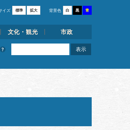
サイズ
背景色
標準
拡大
白
黒
青
文化・観光
市政