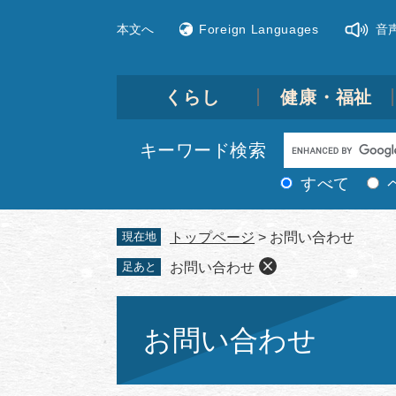
ペ
メ
本文へ
Foreign Languages
音
ー
ニ
ジ
ュ
の
ー
先
を
くらし
健康・福祉
頭
飛
で
ば
Google
キーワード検索
す。
し
カ
て
すべて
ス
本
文
タ
現在地
トップページ
>
お問い合わせ
へ
ム
足あと
お問い合わせ
検
索
本
文
お問い合わせ