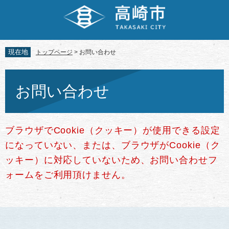
ペ
メ
ー
ニ
ジ
ュ
の
ー
先
を
現在地
トップページ
>
お問い合わせ
頭
飛
で
ば
本
す。
し
文
お問い合わせ
て
本
文
へ
ブラウザでCookie（クッキー）が使用できる設定
になっていない、または、ブラウザがCookie（ク
ッキー）に対応していないため、お問い合わせフ
ォームをご利用頂けません。