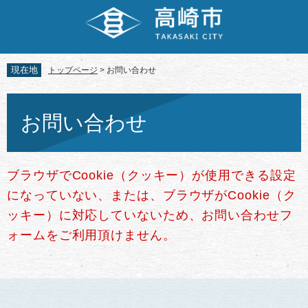
ペ
メ
ー
ニ
ジ
ュ
の
ー
先
を
現在地
トップページ
>
お問い合わせ
頭
飛
で
ば
本
す。
し
文
お問い合わせ
て
本
文
へ
ブラウザでCookie（クッキー）が使用できる設定
になっていない、または、ブラウザがCookie（ク
ッキー）に対応していないため、お問い合わせフ
ォームをご利用頂けません。