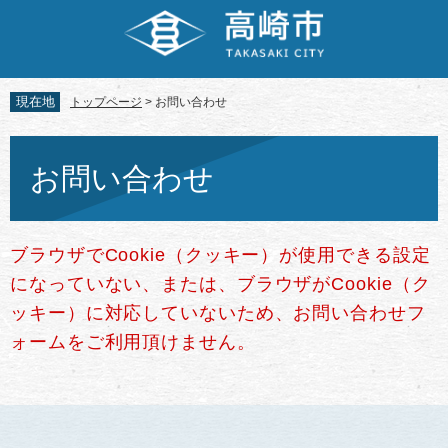
ペ
メ
ー
ニ
ジ
ュ
の
ー
先
を
現在地
トップページ
>
お問い合わせ
頭
飛
で
ば
本
す。
し
文
お問い合わせ
て
本
文
へ
ブラウザでCookie（クッキー）が使用できる設定
になっていない、または、ブラウザがCookie（ク
ッキー）に対応していないため、お問い合わせフ
ォームをご利用頂けません。