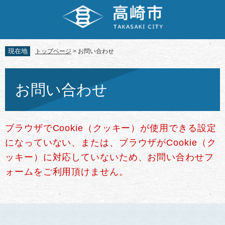
ペ
メ
ー
ニ
ジ
ュ
の
ー
先
を
現在地
トップページ
>
お問い合わせ
頭
飛
で
ば
本
す。
し
文
お問い合わせ
て
本
文
へ
ブラウザでCookie（クッキー）が使用できる設定
になっていない、または、ブラウザがCookie（ク
ッキー）に対応していないため、お問い合わせフ
ォームをご利用頂けません。