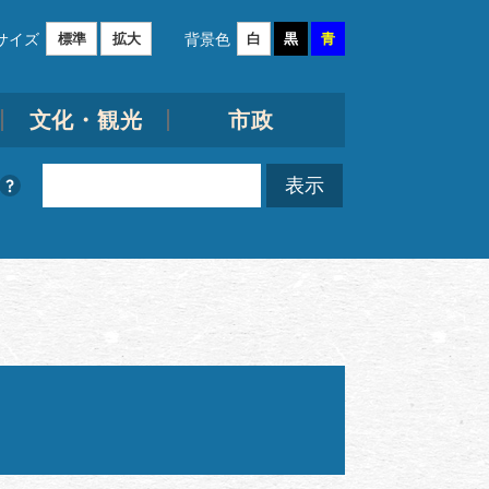
サイズ
背景色
標準
拡大
白
黒
青
文化・観光
市政