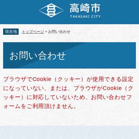
ペ
メ
ー
ニ
ジ
ュ
の
ー
先
を
現在地
トップページ
>
お問い合わせ
頭
飛
で
ば
本
す。
し
文
お問い合わせ
て
本
文
へ
ブラウザでCookie（クッキー）が使用できる設定
になっていない、または、ブラウザがCookie（ク
ッキー）に対応していないため、お問い合わせフ
ォームをご利用頂けません。