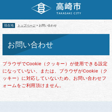
ペ
メ
ー
ニ
ジ
ュ
の
ー
先
を
現在地
トップページ
>
お問い合わせ
頭
飛
で
ば
本
す。
し
文
お問い合わせ
て
本
文
へ
ブラウザでCookie（クッキー）が使用できる設定
になっていない、または、ブラウザがCookie（ク
ッキー）に対応していないため、お問い合わせフ
ォームをご利用頂けません。