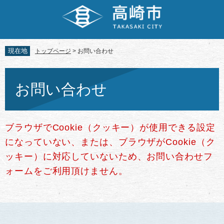
ペ
メ
ー
ニ
ジ
ュ
の
ー
先
を
現在地
トップページ
>
お問い合わせ
頭
飛
で
ば
本
す。
し
文
お問い合わせ
て
本
文
へ
ブラウザでCookie（クッキー）が使用できる設定
になっていない、または、ブラウザがCookie（ク
ッキー）に対応していないため、お問い合わせフ
ォームをご利用頂けません。