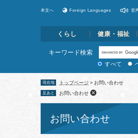
ペ
メ
本文へ
Foreign Languages
音
ー
ニ
ジ
ュ
の
ー
先
を
くらし
健康・福祉
頭
飛
で
ば
Google
キーワード検索
す。
し
カ
て
すべて
ス
本
文
タ
現在地
トップページ
>
お問い合わせ
へ
ム
足あと
お問い合わせ
検
索
本
文
お問い合わせ