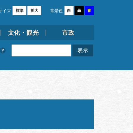
サイズ
背景色
標準
拡大
白
黒
青
文化・観光
市政