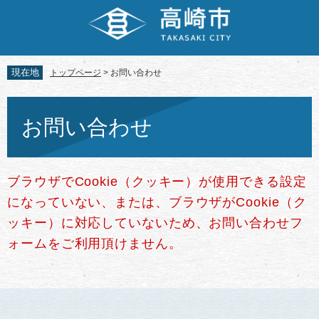
ペ
メ
ー
ニ
ジ
ュ
の
ー
先
を
現在地
トップページ
>
お問い合わせ
頭
飛
で
ば
本
す。
し
文
お問い合わせ
て
本
文
へ
ブラウザでCookie（クッキー）が使用できる設定
になっていない、または、ブラウザがCookie（ク
ッキー）に対応していないため、お問い合わせフ
ォームをご利用頂けません。