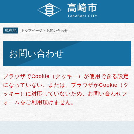
ペ
メ
ー
ニ
ジ
ュ
の
ー
先
を
現在地
トップページ
>
お問い合わせ
頭
飛
で
ば
本
す。
し
文
お問い合わせ
て
本
文
へ
ブラウザでCookie（クッキー）が使用できる設定
になっていない、または、ブラウザがCookie（ク
ッキー）に対応していないため、お問い合わせフ
ォームをご利用頂けません。