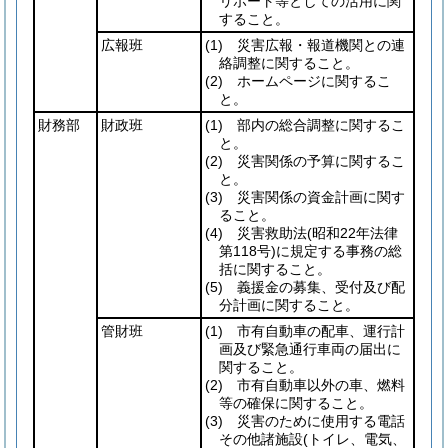
リポート等としての活用に関
すること。
広報班
(1)
災害広報・報道機関との連
絡調整に関すること。
(2)
ホームページに関するこ
と。
財務部
財政班
(1)
部内の総合調整に関するこ
と。
(2)
災害関係の予算に関するこ
と。
(3)
災害関係の資金計画に関す
ること。
(4)
災害救助法
(昭和22年法律
第118号)
に規定する事務の総
括に関すること。
(5)
義援金の募集、受付及び配
分計画に関すること。
管財班
(1)
市有自動車の配車、運行計
画及び緊急通行車両の届出に
関すること。
(2)
市有自動車以外の車、燃料
等の確保に関すること。
(3)
災害のために使用する電話
その他諸施設
(トイレ、電気、