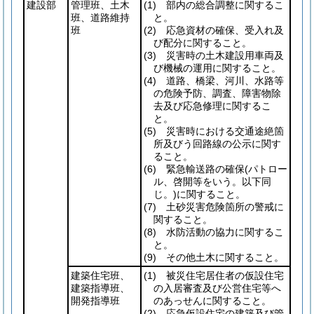
建設部
管理班、土木
(1)
部内の総合調整に関するこ
班、道路維持
と。
班
(2)
応急資材の確保、受入れ及
び配分に関すること。
(3)
災害時の土木建設用車両及
び機械の運用に関すること。
(4)
道路、橋梁、河川、水路等
の危険予防、調査、障害物除
去及び応急修理に関するこ
と。
(5)
災害時における交通途絶箇
所及びう回路線の公示に関す
ること。
(6)
緊急輸送路の確保
(パトロー
ル、啓開等をいう。以下同
じ。)
に関すること。
(7)
土砂災害危険箇所の警戒に
関すること。
(8)
水防活動の協力に関するこ
と。
(9)
その他土木に関すること。
建築住宅班、
(1)
被災住宅居住者の仮設住宅
建築指導班、
の入居審査及び公営住宅等へ
開発指導班
のあっせんに関すること。
(2)
応急仮設住宅の建築及び管