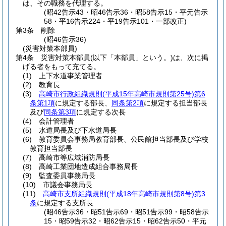
は、その職務を代理する。
(昭42告示43・昭46告示36・昭58告示15・平元告示
58・平16告示224・平19告示101・一部改正)
第3条
削除
(昭46告示36)
(災害対策本部員)
第4条
災害対策本部員
(以下「本部員」という。)
は、次に掲
げる者をもって充てる。
(1)
上下水道事業管理者
(2)
教育長
(3)
高崎市行政組織規則
(平成15年高崎市規則第25号)
第6
条第1項
に規定する部長、
同条第2項
に規定する担当部長
及び
同条第3項
に規定する次長
(4)
会計管理者
(5)
水道局長及び下水道局長
(6)
教育委員会事務局教育部長、公民館担当部長及び学校
教育担当部長
(7)
高崎市等広域消防局長
(8)
高崎工業団地造成組合事務局長
(9)
監査委員事務局長
(10)
市議会事務局長
(11)
高崎市支所組織規則
(平成18年高崎市規則第8号)
第3
条
に規定する支所長
(昭46告示36・昭51告示69・昭51告示99・昭58告示
15・昭59告示32・昭62告示15・昭62告示50・平元