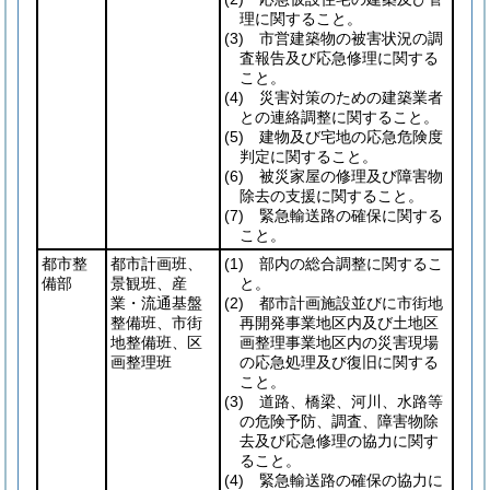
理に関すること。
(3)
市営建築物の被害状況の調
査報告及び応急修理に関する
こと。
(4)
災害対策のための建築業者
との連絡調整に関すること。
(5)
建物及び宅地の応急危険度
判定に関すること。
(6)
被災家屋の修理及び障害物
除去の支援に関すること。
(7)
緊急輸送路の確保に関する
こと。
都市整
都市計画班、
(1)
部内の総合調整に関するこ
備部
景観班、産
と。
業・流通基盤
(2)
都市計画施設並びに市街地
整備班、市街
再開発事業地区内及び土地区
地整備班、区
画整理事業地区内の災害現場
画整理班
の応急処理及び復旧に関する
こと。
(3)
道路、橋梁、河川、水路等
の危険予防、調査、障害物除
去及び応急修理の協力に関す
ること。
(4)
緊急輸送路の確保の協力に