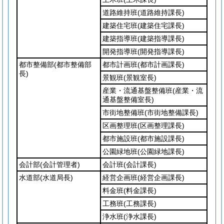
道路維持班
(道路維持課長)
建築住宅班
(建築住宅課長)
建築指導班
(建築指導課長)
開発指導班
(開発指導課長)
都市整備部
(都市整備部
都市計画班
(都市計画課長)
長)
景観班
(景観室長)
産業・流通基盤整備班
(産業・流
通基盤整備室長)
市街地整備班
(市街地整備課長)
区画整理班
(区画整理課長)
都市施設班
(都市施設課長)
公園緑地班
(公園緑地課長)
会計部
(会計管理者)
会計班
(会計課長)
水道部
(水道局長)
経営企画班
(経営企画課長)
料金班
(料金課長)
工務班
(工務課長)
浄水班
(浄水課長)