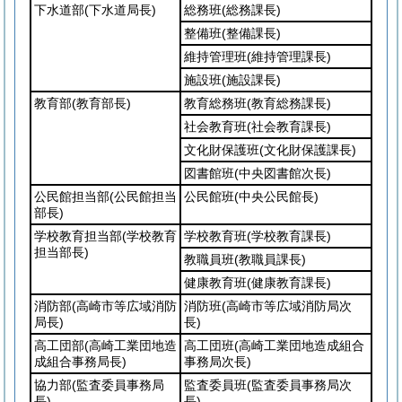
下水道部
(下水道局長)
総務班
(総務課長)
整備班
(整備課長)
維持管理班
(維持管理課長)
施設班
(施設課長)
教育部
(教育部長)
教育総務班
(教育総務課長)
社会教育班
(社会教育課長)
文化財保護班
(文化財保護課長)
図書館班
(中央図書館次長)
公民館担当部
(公民館担当
公民館班
(中央公民館長)
部長)
学校教育担当部
(学校教育
学校教育班
(学校教育課長)
担当部長)
教職員班
(教職員課長)
健康教育班
(健康教育課長)
消防部
(高崎市等広域消防
消防班
(高崎市等広域消防局次
局長)
長)
高工団部
(高崎工業団地造
高工団班
(高崎工業団地造成組合
成組合事務局長)
事務局次長)
協力部
(監査委員事務局
監査委員班
(監査委員事務局次
長)
長)