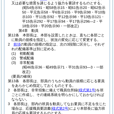
又は必要な措置を講じるよう協力を要請するものとする。
(昭54告示91・昭58告示15・昭61告示20・昭62告示
50・平元告示58・平6告示155・平9告示98・平10告
示103・平11告示92・平12告示98・平13告示121・
平15告示292・平17告示94・平17告示296―2・平
18告示59・平20告示90・一部改正)
第4章
動員
第12条
本部長は、本部を設置したときは、直ちに各部ごと
に動員の規模を指定し、状況の変化に応じて変更する。
2
前項
の動員の規模の指定は、次の3段階に区分し、それぞ
れの配備基準は別に定める。
(1)
初動配備
(2)
警戒配備
(3)
非常配備
(昭46告示36・昭49告示71・平31告示93―3・一部
改正)
(要員の確保)
第13条
各部長は、部員のうちから動員の規模に応じる要員
をあらかじめ指定しておくものとする。
2
各部長は、非常招集に備えて職員住所録
(
様式第1号
)
を班
ごとに作成し、その連絡系統を明らかにしておかなければ
ならない。
3
各部長は、部内の班員を動員してなお要員に不足を生じた
場合は、応援職員要請書
(
様式第2号
)
により本部長に協力班
員の応援を要請するものとする。