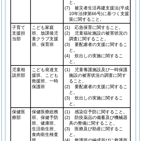
と。
(7)
被災者生活再建支援法
(平成
10年法律第66号)
に基づく支援
策に関すること。
子育て
こども家庭
(1)
応急保育に関すること。
支援担
班、放課後児
(2)
児童福祉施設の被害状況の
当部
童クラブ支援
調査に関すること。
班、保育班
(3)
要配慮者の支援に関するこ
と。
(4)
炊出しの実施に関するこ
と。
児童相
こども発達支
(1)
児童養護施設及び一時保護
談所部
援班、こども
施設の被害状況の調査に関す
救援班、一時
ること。
保護班
(2)
要配慮者の支援に関するこ
と。
(3)
炊出しの実施に関するこ
と。
保健医
保健医療総務
(1)
感染症予防に関すること。
療部
班、保健予防
(2)
防疫薬品の備蓄及び機械器
班、健康班、
具の整備に関すること。
生活衛生班、
(3)
医療及び助産に関するこ
食肉衛生検査
と。
班
(4)
救護班の編成並びに救護所