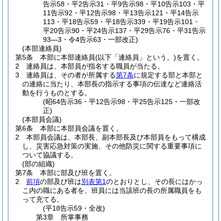
告示58・平2告示31・平9告示98・平10告示103・平
11告示92・平12告示98・平13告示121・平14告示
113・平18告示59・平18告示339・平19告示101・
平20告示90・平24告示137・平29告示76・平31告示
93―3・令4告示63・一部改正)
(本部連絡員)
第5条
本部に本部連絡員
(以下「連絡員」という。)
を置く。
2
連絡員は、本部員が指名する職員が当たる。
3
連絡員は、その者が所属する
第7条
に規定する部と本部と
の連絡に当たり、本部長の指示する事項の伝達など連絡活
動を行うものとする。
(昭64告示36・平12告示98・平25告示125・一部改
正)
(本部員会議)
第6条
本部に本部員会議を置く。
2
本部員会議は、本部長、副本部長及び本部員をもって構成
し、災害応急対策の実施、その他防災に関する重要事項に
ついて協議する。
(部の組織)
第7条
本部に部及び班を置く。
2
前項
の部及び班は
別表第1
のとおりとし、その長にはかっ
こ内の職にある者を、班員には当該班の長の所属職員をも
って充てる。
(平18告示59・全改)
第3章
所掌事務