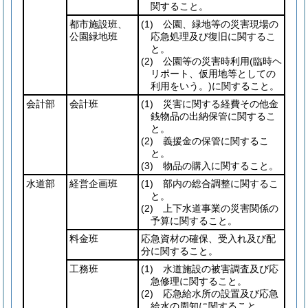
関すること。
都市施設班、
(1)
公園、緑地等の災害現場の
公園緑地班
応急処理及び復旧に関するこ
と。
(2)
公園等の災害時利用
(臨時ヘ
リポート、仮用地等としての
利用をいう。)
に関すること。
会計部
会計班
(1)
災害に関する経費その他金
銭物品の出納保管に関するこ
と。
(2)
義援金の保管に関するこ
と。
(3)
物品の購入に関すること。
水道部
経営企画班
(1)
部内の総合調整に関するこ
と。
(2)
上下水道事業の災害関係の
予算に関すること。
料金班
応急資材の確保、受入れ及び配
分に関すること。
工務班
(1)
水道施設の被害調査及び応
急修理に関すること。
(2)
応急給水所の設置及び応急
給水の周知に関すること。