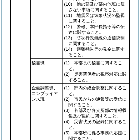
(10)
他の部及び部内他班に属
さない事項に関すること。
(11)
地震又は気象状況の監視
に関すること。
(12)
警報、本部長指令等の伝
達に関すること。
(13)
防災行政無線の通信統制
に関すること。
(14)
避難勧告等の発令に関す
ること。
秘書班
(1)
本部長の秘書に関するこ
と。
(2)
災害関係者の視察対応に関
すること。
企画調整班、
(1)
部内の総合調整に関するこ
コンプライア
と。
ンス班
(2)
市民からの通報等の受信に
関すること。
(3)
各部及び各支所部の情報収
集及び集約に関すること。
(4)
災害状況の記録に関するこ
と。
(5)
本部班に係る事務の応援に
関すること。