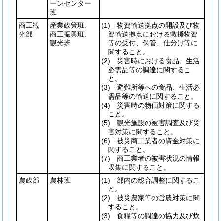
ーンセンター
班
商工観
産業政策班、
(1)
物資輸送拠点の開設及び物
光部
商工振興班、
資輸送拠点における救援物資
観光班
等の受付、保管、仕分け等に
関すること。
(2)
災害時における食品、生活
必需品等の調達に関するこ
と。
(3)
避難所等への食品、生活必
需品等の輸送に関すること。
(4)
災害時の物価対策に関する
こと。
(5)
観光施設の被害調査及び災
害対策に関すること。
(6)
被災商工業者の資金対策に
関すること。
(7)
商工業者の被害状況の情報
収集に関すること。
農政部
農林班
(1)
部内の総合調整に関するこ
と。
(2)
被災農家等の営農対策に関
すること。
(3)
食糧等の調達の協力及び炊