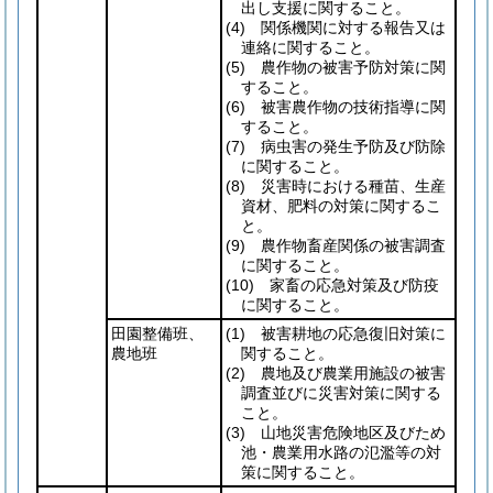
出し支援に関すること。
(4)
関係機関に対する報告又は
連絡に関すること。
(5)
農作物の被害予防対策に関
すること。
(6)
被害農作物の技術指導に関
すること。
(7)
病虫害の発生予防及び防除
に関すること。
(8)
災害時における種苗、生産
資材、肥料の対策に関するこ
と。
(9)
農作物畜産関係の被害調査
に関すること。
(10)
家畜の応急対策及び防疫
に関すること。
田園整備班、
(1)
被害耕地の応急復旧対策に
農地班
関すること。
(2)
農地及び農業用施設の被害
調査並びに災害対策に関する
こと。
(3)
山地災害危険地区及びため
池・農業用水路の氾濫等の対
策に関すること。