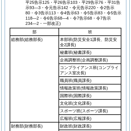
平25告示125・平26告示103・平29告示76・平31告
示93―3・令元告示142・令元告示220・令2告示
80・令3告示113・令4告示63・令5告示83・令5告示
118―2・令6告示68―4・令7告示68・令7告示
234―2・一部改正)
部
班
総務部
(総務部長)
本部班
(防災安全1課長、防災安
全2課長)
秘書班
(秘書課長)
企画調整班
(企画調整課長)
コンプライアンス班
(コンプライ
アンス室次長)
職員班
(職員課長)
情報政策班
(情報政策課長)
国際班
(国際課長)
文化班
(文化課長)
スポーツ班
(スポーツ課長)
広報班
(広報課長)
財務部
(財務部長)
財政班
(財政課長)