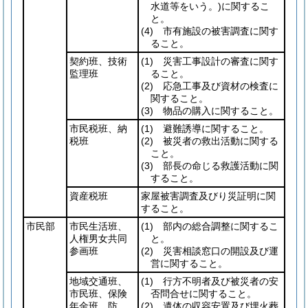
水道等をいう。)
に関するこ
と。
(4)
市有施設の被害調査に関す
ること。
契約班、技術
(1)
災害工事設計の審査に関す
監理班
ること。
(2)
応急工事及び資材の検査に
関すること。
(3)
物品の購入に関すること。
市民税班、納
(1)
避難誘導に関すること。
税班
(2)
被災者の救出活動に関する
こと。
(3)
部長の命じる救護活動に関
すること。
資産税班
家屋被害調査及びり災証明に関
すること。
市民部
市民生活班、
(1)
部内の総合調整に関するこ
人権男女共同
と。
参画班
(2)
災害相談窓口の開設及び運
営に関すること。
地域交通班、
(1)
行方不明者及び被災者の安
市民班、保険
否問合せに関すること。
年金班、防
(2)
遺体の収容安置及び埋火葬