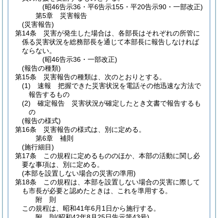
(昭46告示36・平6告示155・平20告示90・一部改正)
第5章
災害報告
(災害報告)
第14条
災害が発生した場合は、各部長はそれぞれの所管に
係る災害状況を総務部長を通じて本部長に報告しなければ
ならない。
(昭46告示36・一部改正)
(報告の種類)
第15条
災害報告の種類は、次のとおりとする。
(1)
速報 把握できた災害状況を電話その他迅速な方法で
報告するもの
(2)
確定報告 災害状況が確定したとき文書で報告するも
の
(報告の様式)
第16条
災害報告の様式は、別に定める。
第6章
補則
(施行細目)
第17条
この規程に定めるもののほか、本部の活動に関し必
要な事項は、別に定める。
(本部を設置しない場合の災害の準用)
第18条
この規程は、本部を設置しない場合の災害に際して
も市長が必要と認めたときは、これを準用する。
附
則
この規程は、昭和41年6月1日から施行する。
附
則
(昭和42年8月25日
告示第43号)