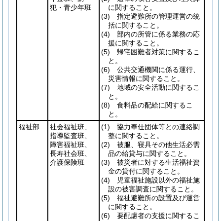
犯・青少年班
に関すること。
(3)
指定避難所の管理運営の統
括に関すること。
(4)
部内の所管に係る業務の応
援に関すること。
(5)
帰宅困難者対策に関するこ
と。
(6)
公共交通機関に係る運行、
災害情報に関すること。
(7)
地域の安全活動に関するこ
と。
(8)
食料品の配給に関するこ
と。
福祉部
社会福祉班、
(1)
協力奉仕団体等との連絡調
指導監査班、
整に関すること。
障害福祉班、
(2)
被服、寝具その他生活必需
長寿社会班、
品の給貸与に関すること。
介護保険班
(3)
被災者に対する生活福祉資
金の貸付に関すること。
(4)
児童福祉施設以外の福祉施
設の被害調査に関すること。
(5)
福祉避難所の設置及び運営
に関すること。
(6)
要配慮者の支援に関するこ