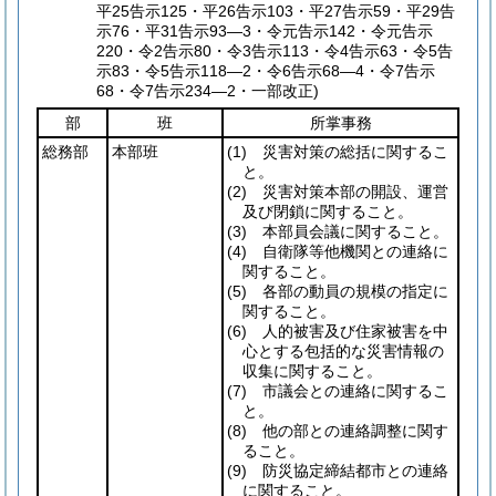
平25告示125・平26告示103・平27告示59・平29告
示76・平31告示93―3・令元告示142・令元告示
220・令2告示80・令3告示113・令4告示63・令5告
示83・令5告示118―2・令6告示68―4・令7告示
68・令7告示234―2・一部改正)
部
班
所掌事務
総務部
本部班
(1)
災害対策の総括に関するこ
と。
(2)
災害対策本部の開設、運営
及び閉鎖に関すること。
(3)
本部員会議に関すること。
(4)
自衛隊等他機関との連絡に
関すること。
(5)
各部の動員の規模の指定に
関すること。
(6)
人的被害及び住家被害を中
心とする包括的な災害情報の
収集に関すること。
(7)
市議会との連絡に関するこ
と。
(8)
他の部との連絡調整に関す
ること。
(9)
防災協定締結都市との連絡
に関すること。