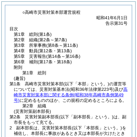
○高崎市災害対策本部運営規程
昭和41年6月1日
告示第31号
目次
第1章
総則
(第1条)
第2章
組織
(第2条～第7条)
第3章
所掌事務
(第8条～第11条)
第4章
動員
(第12条・第13条)
第5章
災害報告
(第14条～第16条)
第6章
補則
(第17条・第18条)
附則
第1章
総則
(趣旨)
第1条
高崎市災害対策本部
(以下「本部」という。)
の運営等
については、災害対策基本法
(昭和36年法律第223号)
及び
高
崎市災害対策本部に関する条例
(昭和38年高崎市条例第49
号)
に定めるもののほか、この規程の定めるところによる。
第2章
組織
(災害対策副本部長)
第2条
災害対策副本部長
(以下「副本部長」という。)
は、副
市長をもって充てる。
2
副本部長は、災害対策本部長
(以下「本部長」という。)
を
補佐し、本部長に事故があるとき又は本部長が欠けたとき