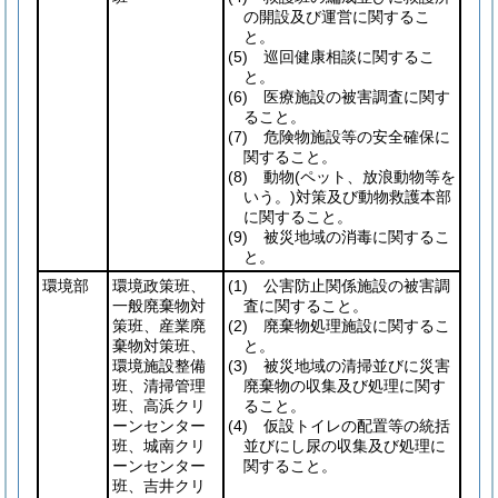
の開設及び運営に関するこ
と。
(5)
巡回健康相談に関するこ
と。
(6)
医療施設の被害調査に関す
ること。
(7)
危険物施設等の安全確保に
関すること。
(8)
動物
(ペット、放浪動物等を
いう。)
対策及び動物救護本部
に関すること。
(9)
被災地域の消毒に関するこ
と。
環境部
環境政策班、
(1)
公害防止関係施設の被害調
一般廃棄物対
査に関すること。
策班、産業廃
(2)
廃棄物処理施設に関するこ
棄物対策班、
と。
環境施設整備
(3)
被災地域の清掃並びに災害
班、清掃管理
廃棄物の収集及び処理に関す
班、高浜クリ
ること。
ーンセンター
(4)
仮設トイレの配置等の統括
班、城南クリ
並びにし尿の収集及び処理に
ーンセンター
関すること。
班、吉井クリ