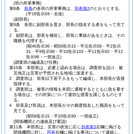
(班の所掌事務)
第8条
前条
の各班の所掌事務は、
別表第2
のとおりとする。
(平18告示59・全改)
(副部長)
第9条
各部に副部長を置き、部長の指名する者をもって充て
る。
2
副部長は、部長を補佐し、部長に事故があるときは、その
職務を代理する。
(昭46告示36・昭58告示15・平元告示58・平2告示
31・平9告示98・平10告示103・平11告示92・平12
告示98・一部改正)
(調査班の編成及び任務)
第10条
本部長は、必要と認める場合は、調査班を設け、被
災地又は災害が予想される地域に派遣する。
2
調査班は、班長以下若干人をもって編成し、本部長が直接
指揮する。
3
調査班は、被害の情報を本部に通報するとともに急を要す
る場合は、その対策について適切な措置を講じるものとす
る。
4
班長及び班員は、本部長がその都度指名した職員をもって
充てる。
(昭58告示15・平20告示90・一部改正)
(関係機関との連絡及び要請)
第11条
本部長は、災害の状況に応じ
別表第3
左欄に掲げる
関係機関に対し、
同表
右欄に掲げる事項について連絡し、