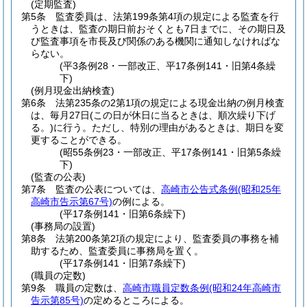
(定期監査)
第5条
監査委員は、法第199条第4項の規定による監査を行
うときは、監査の期日前おそくとも7日までに、その期日及
び監査事項を市長及び関係のある機関に通知しなければな
らない。
(平3条例28・一部改正、平17条例141・旧第4条繰
下)
(例月現金出納検査)
第6条
法第235条の2第1項の規定による現金出納の例月検査
は、毎月27日
(この日が休日に当るときは、順次繰り下げ
る。)
に行う。
ただし、特別の理由があるときは、期日を変
更することができる。
(昭55条例23・一部改正、平17条例141・旧第5条繰
下)
(監査の公表)
第7条
監査の公表については、
高崎市公告式条例
(昭和25年
高崎市告示第67号)
の例による。
(平17条例141・旧第6条繰下)
(事務局の設置)
第8条
法第200条第2項の規定により、監査委員の事務を補
助するため、監査委員に事務局を置く。
(平17条例141・旧第7条繰下)
(職員の定数)
第9条
職員の定数は、
高崎市職員定数条例
(昭和24年高崎市
告示第85号)
の定めるところによる。