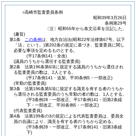
○高崎市監査委員条例
昭和39年3月26日
条例第29号
〔注〕昭和55年から条文沿革を注記した。
(趣旨)
第1条
この条例
は、地方自治法
(昭和22年法律第67号。以下
「法」という。)
第202条の規定に基づき、監査委員に関し
必要な事項を定めるものとする。
(平17条例141・全改)
(議員のうちから選任する監査委員)
第2条
法第196条第6項に規定する議員のうちから選任され
る監査委員の数は、2人とする。
(平17条例141・追加、平30条例5・一部改正)
(常勤の監査委員)
第3条
法第196条第5項に規定する識見を有する者のうちか
ら選任される監査委員のうち常勤の者の数は、1人とする。
(平3条例28・一部改正、平17条例141・旧第2条繰
下・一部改正、平30条例5・一部改正)
(代表監査委員)
第4条
法第199条の3の規定による代表監査委員は、委員全
員の合議により、識見を有する者のうちから定める。
(平3条例28・一部改正、平17条例141・旧第3条繰
下)