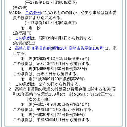
(平17条例141・旧第8条繰下)
(その他)
第10条
この条例
に定めるもののほか、必要な事項は監査委
員の協議により別に定める。
(平17条例141・旧第9条繰下)
附
則
抄
(施行期日)
1
この条例
は、昭和39年4月1日から施行する。
(条例の廃止)
2
高崎市監査委員条例
(昭和28年高崎市告示第106号)
は、廃
止する。
附
則
(昭和39年12月18日
条例第75号)
この条例は、昭和40年1月1日から施行する。
附
則
(昭和55年6月30日
条例第23号)
この条例は、公布の日から施行する。
附
則
(平成3年9月20日
条例第28号)
1
この条例は、公布の日から施行する。
2
高崎市非常勤の職員の報酬及び費用弁償に関する条例
(昭
和31年高崎市告示第139号)
の一部を次のように改正する。
〔次のよう略〕
附
則
(平成17年9月30日
条例第141号)
この条例は、平成18年1月23日から施行する。
附
則
(平成30年3月27日
条例第5号)
この条例は、平成30年4月1日から施行する。