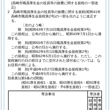
(高崎市職員厚生会の役員等の旅費に関する規程の一部改
正)
2
高崎市職員厚生会の役員等の旅費に関する規程
(昭和41年
高崎市職員厚生会規程第2号)
の一部を次のように改正す
る。
〔次のよう略〕
附
則
(昭和43年7月10日
職員厚生会規程第3号)
この規程は、公布の日から施行し、昭和43年7月1日から適
用する。
附
則
(昭和55年7月15日
職員厚生会規程第2号)
この規程は、公布の日から施行する。
附
則
(昭和62年6月1日
職員厚生会規程第2号)
この規程は、昭和62年5月1日から施行する。
ただし、この
規程施行の日の前日までに交付された貸付金については、な
お従前の例による。
附
則
(平成6年4月27日
職員厚生会規程第1号)
この規程は、平成6年5月1日から施行する。
別表第1
(第5条の2関係)
(昭41厚生規程1・追加、昭43厚生規程4・昭55厚生
規程2・昭62厚生規程2・平6厚生規程1・一部改正)
専決事項
専決者
副
常
事
理
務
務
事
理
局