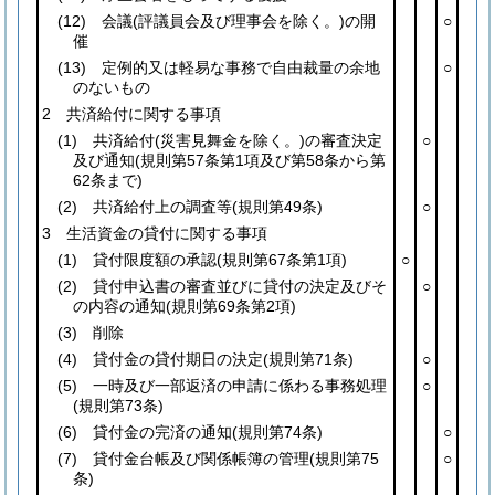
(12)
会議
(評議員会及び理事会を除く。)
の開
○
催
(13)
定例的又は軽易な事務で自由裁量の余地
○
のないもの
2 共済給付に関する事項
(1)
共済給付
(災害見舞金を除く。)
の審査決定
○
及び通知
(規則第57条第1項及び第58条から第
62条まで)
(2)
共済給付上の調査等
(規則第49条)
○
3 生活資金の貸付に関する事項
(1)
貸付限度額の承認
(規則第67条第1項)
○
(2)
貸付申込書の審査並びに貸付の決定及びそ
○
の内容の通知
(規則第69条第2項)
(3)
削除
(4)
貸付金の貸付期日の決定
(規則第71条)
○
(5)
一時及び一部返済の申請に係わる事務処理
○
(規則第73条)
(6)
貸付金の完済の通知
(規則第74条)
○
(7)
貸付金台帳及び関係帳簿の管理
(規則第75
○
条)