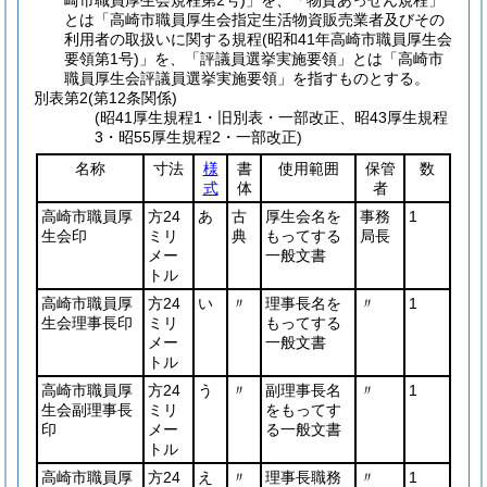
崎市職員厚生会規程第2号)」を、「物資あっせん規程」
とは「高崎市職員厚生会指定生活物資販売業者及びその
利用者の取扱いに関する規程(昭和41年高崎市職員厚生会
要領第1号)」を、「評議員選挙実施要領」とは「高崎市
職員厚生会評議員選挙実施要領」を指すものとする。
別表第2
(第12条関係)
(昭41厚生規程1・旧別表・一部改正、昭43厚生規程
3・昭55厚生規程2・一部改正)
名称
寸法
様
書
使用範囲
保管
数
式
体
者
高崎市職員厚
方24
あ
古
厚生会名を
事務
1
生会印
ミリ
典
もってする
局長
メー
一般文書
トル
高崎市職員厚
方24
い
〃
理事長名を
〃
1
生会理事長印
ミリ
もってする
メー
一般文書
トル
高崎市職員厚
方24
う
〃
副理事長名
〃
1
生会副理事長
ミリ
をもってす
印
メー
る一般文書
トル
高崎市職員厚
方24
え
〃
理事長職務
〃
1