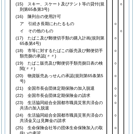
(15)
スキー、スケート及びテント等の貸付
(規
○
則第65条第3号)
(16)
陳列台の使用許可
ア 引続き長期にわたるもの
○
イ その他のもの
○
(17)
たばこ及び郵便切手類の購入計画
(規則第
○
65条第4号)
(18)
市等に対するたばこの販売及び郵便切手
○
類売捌の承認
(〃〃)
(19)
たばこ販売及び郵便切手類売捌日表の検
○
閲
(〃〃)
(20)
物資販売あっせんの承認
(規則第65条第5
○
号)
(21)
全国市長会団体定期保険の加入脱退
○
(22)
全国市長会団体定期保険金の請求
○
(23)
生活協同組合全国都市職員災害共済会の
○
共済の加入脱退
(24)
生活協同組合全国都市職員災害共済会の
○
共済金又は見舞金の請求
(25)
生命保険会社等の団体生命保険加入の取
○
扱いの承認