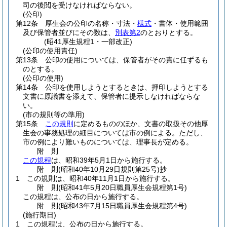
司の後閲を受けなければならない。
(公印)
第12条
厚生会の公印の名称・寸法・
様式
・書体・使用範囲
及び保管者並びにその数は、
別表第2
のとおりとする。
(昭41厚生規程1・一部改正)
(公印の使用責任)
第13条
公印の使用については、保管者がその責に任ずるも
のとする。
(公印の使用)
第14条
公印を使用しようとするときは、押印しようとする
文書に原議書を添えて、保管者に提示しなければならな
い。
(市の規則等の準用)
第15条
この規則
に定めるもののほか、文書の取扱その他厚
生会の事務処理の細目については市の例による。
ただし、
市の例により難いものについては、理事長が定める。
附
則
この規程
は、昭和39年5月1日から施行する。
附
則
(昭和40年10月29日
規則第25号)
抄
1
この規則は、昭和40年11月1日から施行する。
附
則
(昭和41年5月20日
職員厚生会規程第1号)
この規程は、公布の日から施行する。
附
則
(昭和43年7月15日
職員厚生会規程第4号)
(施行期日)
1
この規程は、公布の日から施行する。