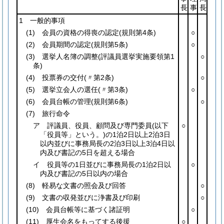
長
事
長
1 一般的事項
(1)
会員の資格の得喪の認定
(規則第4条)
○
(2)
会員期間の認定
(規則第5条)
○
(3)
選挙人名簿の調整
(評議員選挙実施要領第1
○
条)
(4)
投票券の交付
(〃第2条)
○
(5)
選挙立会人の選任
(〃第3条)
○
(6)
会員台帳の管理
(規則第6条)
○
(7)
旅行命令
ア 評議員、役員、顧問及び専門委員
(以下
○
「役員等」という。)
の1泊2日以上2泊3日
以内並びに事務局長の2泊3日以上3泊4日以
内及び書記の5日を超える場合
イ 役員等の1日並びに事務局長の1泊2日以
○
内及び書記の5日以内の場合
(8)
軽易な文書の照会及び回答
○
(9)
文書の収発並びに浄書及び印刷
○
(10)
会員台帳等に基づく諸証明
○
(11)
厚生会名をもってする後援
○