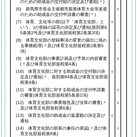
のための助成金の交付額の決定及び通知
(〃)
(6)
群馬県市長会主催都市親善体育大会等派遣
○
のための助成金の交付申請書の審査
(〃)
(7)
体育、文化等の部
(以下「体育文化部」と
○
いう。)
の登録の認否の決定及び通知
(規則第6
5条第2号及び体育文化部規程第2条第3項)
(8)
体育文化部の登録事項の変更の届出に係わ
○
る事務処理
(〃及び体育文化部規程第2条第5
項)
(9)
体育文化部の事業計画及び予算の内容審査
○
(〃及び体育文化部規程第4条)
(10)
体育文化部に対する助成金の交付額の決
○
定及び通知
(〃、規則第84条及び体育文化部規
程第4条)
(11)
体育文化部に対する助成金の交付申請書
○
の審査
(体育文化部規程第5条第1項)
(12)
体育文化部の事業報告及び決算の審査
(〃
○
及び体育文化部規程第6条)
(13)
体育文化部の助成金の返還額の決定及び
○
通知
(14)
体育文化部の部長の兼任の承認
(〃及び体
○
育文化部規程第8条)