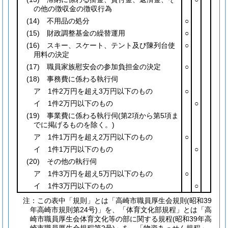
の他の徴収金の徴収行為
(14)
不用品の処分
○
(15)
財政調整基金の繰替運用
○
(16)
スキー、スケート、テント及び陳列台使
○
用料の決定
(17)
職員家族慰安会の参加負担金の決定
○
(18)
事務費に係わる執行伺
ア 1件2万円を超え3万円以下のもの
○
イ 1件2万円以下のもの
○
(19)
事業費に係わる執行伺
(第2項から第5項ま
でに掲げるものを除く。)
ア 1件1万円を超え2万円以下のもの
○
イ 1件1万円以下のもの
○
(20)
その他の執行伺
ア 1件3万円を超え5万円以下のもの
○
イ 1件3万円以下のもの
○
注：この表中「規則」とは「高崎市職員厚生会規則(昭和39
年高崎市規則第24号)」を、「体育文化部規程」とは「高
崎市職員厚生会体育文化等の部に関する規程(昭和39年高