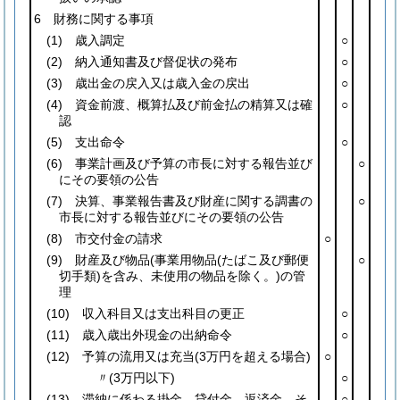
6 財務に関する事項
(1)
歳入調定
○
(2)
納入通知書及び督促状の発布
○
(3)
歳出金の戻入又は歳入金の戻出
○
(4)
資金前渡、概算払及び前金払の精算又は確
○
認
(5)
支出命令
○
(6)
事業計画及び予算の市長に対する報告並び
○
にその要領の公告
(7)
決算、事業報告書及び財産に関する調書の
○
市長に対する報告並びにその要領の公告
(8)
市交付金の請求
○
(9)
財産及び物品
(事業用物品
(たばこ及び郵便
○
切手類)
を含み、未使用の物品を除く。)
の管
理
(10)
収入科目又は支出科目の更正
○
(11)
歳入歳出外現金の出納命令
○
(12)
予算の流用又は充当
(3万円を超える場合)
○
〃
(3万円以下)
○
(13)
滞納に係わる掛金、貸付金、返済金、そ
○