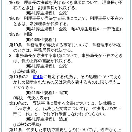
第7条
理事長の決裁を受けるべき事項について、理事長が不
在のときは、副理事長が代決する。
(昭41厚生規程1・全改)
第8条
副理事長が専決する事項について、副理事長が不在の
ときは、常務理事が代決する。
(昭41厚生規程1・全改、昭43厚生規程4・一部改正)
第9条
削除
(昭43厚生規程4)
第10条
常務理事が専決する事項について、常務理事が不在
のときは、事務局長が代決する。
2
事務局長が専決する事項について、事務局長が不在のとき
は、係の上席の書記が代決する。
(昭41厚生規程1・全改)
(代決の制限)
第10条の2
前4条
に規定する代決は、その処理についてあら
かじめ指示されたもの又は緊急を要するものに限り行うこ
とができる。
(昭41厚生規程1・追加)
(専決、代決の表示)
第10条の3
専決事項に属する文書については、決裁欄に
「○○専決」と、代決した文書については、代決者印の右上
部に「代」と、それぞれ朱書しなければならない。
(昭41厚生規程1・追加)
(代決後の手続)
第11条
代決した事項で重要なものについては、遅滞なく上