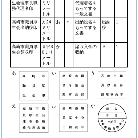
生会理事長職
ミリ
代理者名を
務代理者印
メー
もってする
トル
一般文書
高崎市職員厚
方24
お
〃
出納役名を
出納
1
生会出納役印
ミリ
もってする
役
メー
文書
トル
高崎市職員厚
直径3
か
諸収入金の
〃
1
生会領収印
0ミリ
収納
メー
トル
あ
い
う
え
お
か