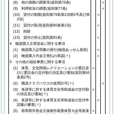
(8)
他の債務の調査等
(規則第76条)
○
(9)
利用状況の調査
(規則第77条)
○
(10)
貸付の制限
(規則第79条第1項第5号及び第
○
2項)
(11)
貸付の取消
(規則第80条第1項)
○
(12)
削除
(13)
貸付の停止
(規則第81条)
○
4 物資購入立替資金に関する事項
(1)
物資購入証明書の発行
(物資あっせん規程)
○
(2)
物資購入代金立替払の承認
(〃)
○
5 その他の福祉事業に関する事項
(1)
体育、文化関係レクリエーションの委託並
○
びに委託金の交付額の決定及び通知
(規則第65
条第2号)
(2)
職員クラブハウスの使用許可
(〃)
○
(3)
各課等に対する体育文化等助成金の交付額
○
の決定及び通知
(〃)
(4)
各課等に対する体育文化等助成金の交付申
○
請書の審査
(〃)
(5)
群馬県市長会主催都市親善体育大会等派遣
○