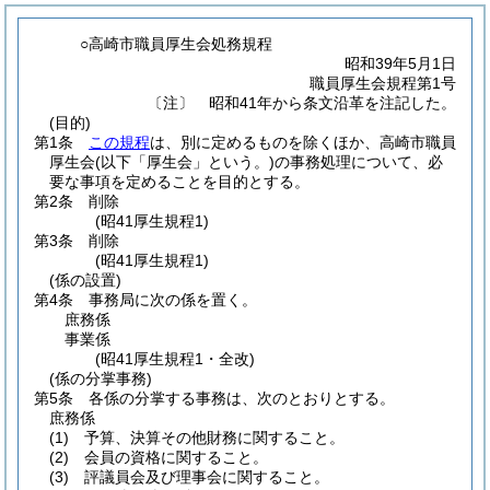
○高崎市職員厚生会処務規程
昭和39年5月1日
職員厚生会規程第1号
〔注〕 昭和41年から条文沿革を注記した。
(目的)
第1条
この規程
は、別に定めるものを除くほか、高崎市職員
厚生会
(以下「厚生会」という。)
の事務処理について、必
要な事項を定めることを目的とする。
第2条
削除
(昭41厚生規程1)
第3条
削除
(昭41厚生規程1)
(係の設置)
第4条
事務局に次の係を置く。
庶務係
事業係
(昭41厚生規程1・全改)
(係の分掌事務)
第5条
各係の分掌する事務は、次のとおりとする。
庶務係
(1)
予算、決算その他財務に関すること。
(2)
会員の資格に関すること。
(3)
評議員会及び理事会に関すること。