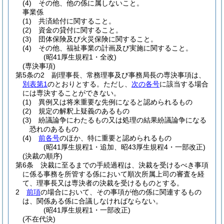
(4)
その他、他の係に属しないこと。
事業係
(1)
共済給付に関すること。
(2)
資金の貸付に関すること。
(3)
団体保険及び火災保険に関すること。
(4)
その他、福祉事業の計画及び実施に関すること。
(昭41厚生規程1・全改)
(専決事項)
第5条の2
副理事長、常務理事及び事務局長の専決事項は、
別表第1
のとおりとする。
ただし、
次の各号
に該当する場合
には専決することができない。
(1)
異例又は将来重要な先例になると認められるもの
(2)
規定の解釈上疑義のあるもの
(3)
紛議論争にわたるもの又は処理の結果紛議論争になる
恐れのあるもの
(4)
前各号
のほか、特に重要と認められるもの
(昭41厚生規程1・追加、昭43厚生規程4・一部改正)
(決裁の順序)
第6条
決裁に至るまでの手続過程は、決裁を受けるべき事項
に係る事務を所管する係において順次所属上司の審査を経
て、理事長又は専決者の決裁を受けるものとする。
2
前項
の場合において、その事項が他の係に関連するもの
は、関係ある係に合議しなければならない。
(昭41厚生規程1・一部改正)
(不在代決)