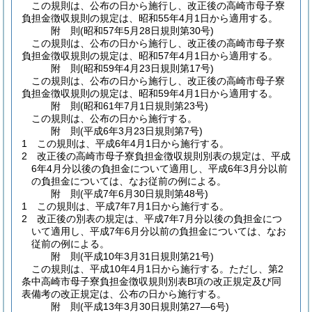
この規則は、公布の日から施行し、改正後の高崎市母子寮
負担金徴収規則の規定は、昭和55年4月1日から適用する。
附
則
(昭和57年5月28日
規則第30号)
この規則は、公布の日から施行し、改正後の高崎市母子寮
負担金徴収規則の規定は、昭和57年4月1日から適用する。
附
則
(昭和59年4月23日
規則第17号)
この規則は、公布の日から施行し、改正後の高崎市母子寮
負担金徴収規則の規定は、昭和59年4月1日から適用する。
附
則
(昭和61年7月1日
規則第23号)
この規則は、公布の日から施行する。
附
則
(平成6年3月23日
規則第7号)
1
この規則は、平成6年4月1日から施行する。
2
改正後の高崎市母子寮負担金徴収規則別表の規定は、平成
6年4月分以後の負担金について適用し、平成6年3月分以前
の負担金については、なお従前の例による。
附
則
(平成7年6月30日
規則第48号)
1
この規則は、平成7年7月1日から施行する。
2
改正後の別表の規定は、平成7年7月分以後の負担金につ
いて適用し、平成7年6月分以前の負担金については、なお
従前の例による。
附
則
(平成10年3月31日
規則第21号)
この規則は、平成10年4月1日から施行する。
ただし、第2
条中高崎市母子寮負担金徴収規則別表B項の改正規定及び同
表備考の改正規定は、公布の日から施行する。
附
則
(平成13年3月30日
規則第27―6号)