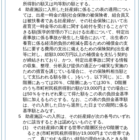
所得割の額又は均等割の額とする。
4 助産施設に入所した妊産婦に係るこの表の適用につい
ては、出産一時金の額(社会保険の被保険者、組合員又
は被扶養者である妊産婦が、その社会保険において出
産育児一時金等の出産に関する給付を受けることがで
きる額(医学的管理の下における出産について、特定出
産事故に係る事故が発生した場合において、出生者の
養育に係る経済的負担の軽減を図るための補償金の支
払に要する費用の支出に備えるための保険契約(出生者
等に対し、総額3,000万円以上の補償金を支払う契約)
が締結されており、かつ、特定出産事故に関する情報
の収集、整理、分析及び提供の適正かつ確実な実施の
ための措置を講じている場合に、その保険料相当額と
して支払われる額を除く。)をいう。以下同じ。)に、B
階層にあっては20％、C階層にあっては30％、D階層
のうち市町村民税所得割の額が19,000円までの場合に
は50％をそれぞれ乗じて得た額をこの表の負担金基準
額に加えるものとする。なお、この表の負担金基準額
は、その入所した日から退所した日までの期間に係る
基準額とみなす。
5 助産施設への入所は、その妊産婦が次の各号のいずれ
かに該当するときは認めないものとする。
(1) その妊産婦の属する世帯の階層区分がD階層であ
るとき(市町村民税所得割が19,000円までの世帯であ
って、真にやむを得ない特別の理由があるときを除