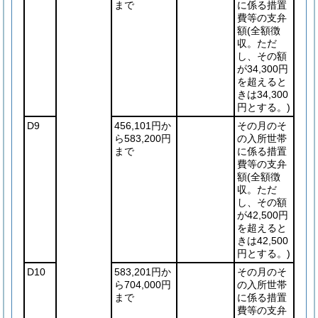
まで
に係る措置
費等の支弁
額
(全額徴
収。ただ
し、その額
が34,300円
を超えると
きは34,300
円とする。)
D9
456,101円か
その月のそ
ら583,200円
の入所世帯
まで
に係る措置
費等の支弁
額
(全額徴
収。ただ
し、その額
が42,500円
を超えると
きは42,500
円とする。)
D10
583,201円か
その月のそ
ら704,000円
の入所世帯
まで
に係る措置
費等の支弁