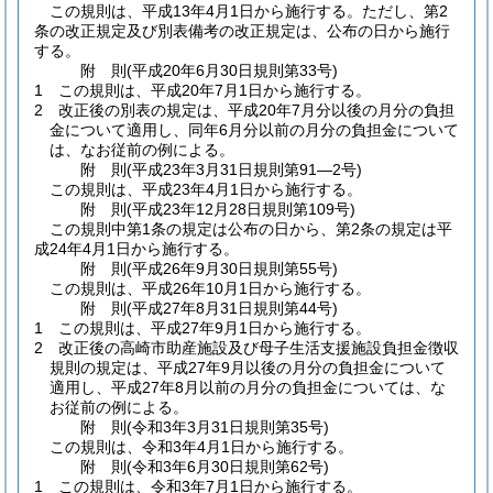
この規則は、平成13年4月1日から施行する。
ただし、第2
条の改正規定及び別表備考の改正規定は、公布の日から施行
する。
附
則
(平成20年6月30日
規則第33号)
1
この規則は、平成20年7月1日から施行する。
2
改正後の別表の規定は、平成20年7月分以後の月分の負担
金について適用し、同年6月分以前の月分の負担金について
は、なお従前の例による。
附
則
(平成23年3月31日
規則第91―2号)
この規則は、平成23年4月1日から施行する。
附
則
(平成23年12月28日
規則第109号)
この規則中第1条の規定は公布の日から、第2条の規定は平
成24年4月1日から施行する。
附
則
(平成26年9月30日
規則第55号)
この規則は、平成26年10月1日から施行する。
附
則
(平成27年8月31日
規則第44号)
1
この規則は、平成27年9月1日から施行する。
2
改正後の高崎市助産施設及び母子生活支援施設負担金徴収
規則の規定は、平成27年9月以後の月分の負担金について
適用し、平成27年8月以前の月分の負担金については、な
お従前の例による。
附
則
(令和3年3月31日
規則第35号)
この規則は、令和3年4月1日から施行する。
附
則
(令和3年6月30日
規則第62号)
1
この規則は、令和3年7月1日から施行する。