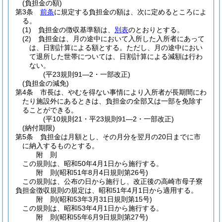
(負担金の額)
第3条
前条
に規定する負担金の額は、次に定めるところによ
る。
(1)
負担金の徴収基準額は、
別表
のとおりとする。
(2)
負担金は、月の途中において入所した入所者にあって
は、日割計算による額とする。
ただし、月の途中におい
て退所した世帯については、日割計算による減額は行わ
ない。
(平23規則91―2・一部改正)
(負担金の減免)
第4条
市長は、やむを得ない事情により入所者が長期間にわ
たり施設外にあるときは、負担金の全部又は一部を免除す
ることができる。
(平10規則21・平23規則91―2・一部改正)
(納付期限)
第5条
負担金は月額とし、その月分を翌月の20日までに市
に納入するものとする。
附
則
この規則は、昭和50年4月1日から施行する。
附
則
(昭和51年8月4日
規則第26号)
この規則は、公布の日から施行し、改正後の高崎市母子寮
負担金徴収規則の規定は、昭和51年4月1日から適用する。
附
則
(昭和53年3月31日
規則第15号)
この規則は、昭和53年4月1日から施行する。
附
則
(昭和55年6月9日
規則第27号)