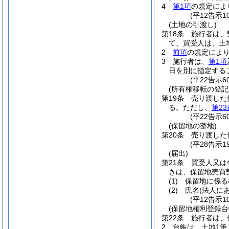
4
第1項
の規定によ
(平12告示1
(土地の引渡し)
第18条
施行者は、
て、買受人は、土
2
前項
の規定によ
3
施行者は、
第1項
日を別に指定する
(平22告示
(所有権移転の登記
第19条
売り渡した
る。
ただし、
第23
(平22告示
(保留地の整地)
第20条
売り渡した
(平28告示1
(届出)
第21条
買受人又は
きは、保留地売買
(1)
保留地に係る
(2)
氏名
(法人に
(平12告示
(保留地権利登録台
第22条
施行者は、
2
台帳は、土地1筆