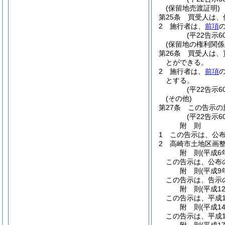
(保留地売渡証明)
第25条
買受人は、
2
施行者は、
前項
(平22告示
(保留地の権利関係
第26条
買受人は、
とができる。
2
施行者は、
前項
とする。
(平22告示
(その他)
第27条
この告示の
(平22告示
附
則
1
この告示は、公
2
高崎市土地区画
附
則
(平成6
この告示は、公布
附
則
(平成9
この告示は、告示
附
則
(平成1
この告示は、平成1
附
則
(平成1
この告示は、平成1