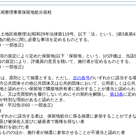
区画整理事業保留地処分規程
、土地区画整理法
(昭和29年法律第119号。以下「法」という。)
第3条第
地の処分に関し必要な事項を定めるものとする。
60・一部改正)
2項の規定により定めた保留地
(以下「保留地」という。)
の評価は、当該
3項の規定により、評価員の意見を聴いて、施行者が定めるものとする。
60・一部改正)
分は、原則として抽選とする。
ただし、
次の各号
のいずれかに該当する
方公共団体その他公共団体又は公共的団体において、公用若しくは公共
地と認めがたい保留地で隣接地所有者に処分することが適当と認められ
し、又は売買契約を履行しないためにその契約を解除し、
第13条
に定め
が特別な理由があると認めたとき。
108・平22告示60・一部改正)
)
いずれかに該当する者は、保留地処分に係る抽選に参加することができ
及び被保佐人並びに破産者で復権を得ない者
執行を妨げた者
るもののほか、施行者が抽選に参加させることが不適当と認めた者