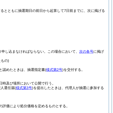
るとともに抽選期日の前日から起算して7日前までに、次に掲げる
り申し込まなければならない。
この場合において、
次の各号
に掲げ
もの)
と認めたときは、抽選指定書
(
様式第2号
)
を交付する。
日時及び場所において公開で行う。
理人選任届
(
様式第3号
)
を提出したときは、代理人が抽選に参加する
の評価により処分価格を定めるものとする。