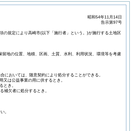
昭和54年11月14日
告示第97号
4項の規定により高崎市
(以下「施行者」という。)
が施行する土地区
保留地の位置、地積、区画、土質、水利、利用状況、環境等を考慮
場合においては、随意契約により処分することができる。
用又は公益事業の用に供するとき。
るとき。
る補欠者に処分するとき。
ない。