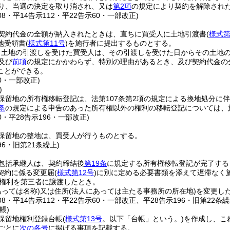
り、当選の決定を取り消され、又は
第2項
の規定により契約を解除され
08・平14告示112・平22告示60・一部改正)
契約代金の全額が納入されたときは、直ちに買受人に土地引渡書
(
様式第
地受領書
(
様式第11号
)
を施行者に提出するものとする。
り土地の引渡しを受けた買受人は、その引渡しを受けた日からその土地
及び
前項
の規定にかかわらず、特別の理由があるとき、及び契約代金の
ことができる。
60・一部改正)
)
保留地の所有権移転登記は、法第107条第2項の規定による換地処分に
条
の規定による申告のあった所有権以外の権利の移転登記については、
60・平28告示196・一部改正)
保留地の整地は、買受人が行うものとする。
96・旧第21条繰上)
包括承継人は、契約締結後
第19条
に規定する所有権移転登記が完了する
契約に係る変更届
(
様式第12号
)
に別に定める必要書類を添えて遅滞なく
権利を第三者に譲渡したとき。
あっては名称)
又は住所
(法人にあっては主たる事務所の所在地)
を変更し
108・平14告示112・平22告示60・一部改正、平28告示196・旧第22条
帳)
保留地権利登録台帳
(
様式第13号
。以下「台帳」という。)
を作成し、こ
ごとに
次の各号
に掲げる事項を記載する。