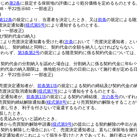
かじめ
第2条
に規定する保留地の評価により処分価格を定めるものとする
108・平22告示60・一部改正)
)
第12条
の規定により、当選者を決定したとき、又は
前条
の規定による随
渡決定通知書
(
様式第5号
)
により通知するものとする。
60・一部改正)
び契約代金の納入)
により売渡決定通知書を受けた者
(
次条
において「売渡決定通知者」とい
結し、契約締結と同時に、契約代金の全額を納入しなければならない。
かわらず、
第3条第2号
の規定による随意契約に係る契約代金については
り契約代金の分割納入を認めた場合は、分割納入に係る契約代金に年6パ
契約代金の納入期限は、換地処分の公告の日前において施行者が定める
112・平22告示60・一部改正)
売渡決定通知者が、
前条第1項
の規定による契約の締結及び契約代金の
売渡決定取消通知書
(
様式第7号
)
により通知をするものとする。
決定通知者が、
前条第1項
の規定による契約の締結後、
次の各号
のいずれ
売買契約締結解除通知書
(
様式第8号
)
により売買契約の解除をすることが
を差し引き、利子を付さないで返還するものとする。
反したとき。
る見込みがないと認めたとき。
者から売買契約解除申請書
(
様式第9号
)
の提出による契約解除の申出が
り契約を解除した場合において、売渡決定通知者は、直ちに保留地を施
決定通知者がこれによって損失を受けたときであっても、施行者はその