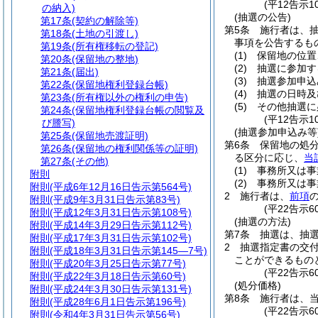
(平12告示
の納入)
(抽選の公告)
第17条
(契約の解除等)
第5条
施行者は、
第18条
(土地の引渡し)
事項を公告するも
第19条
(所有権移転の登記)
(1)
保留地の位置
第20条
(保留地の整地)
(2)
抽選に参加す
第21条
(届出)
(3)
抽選参加申込
第22条
(保留地権利登録台帳)
(4)
抽選の日時及
第23条
(所有権以外の権利の申告)
(5)
その他抽選に
第24条
(保留地権利登録台帳の閲覧及
(平12告示
び謄写)
(抽選参加申込み等
第25条
(保留地売渡証明)
第6条
保留地の処
第26条
(保留地の権利関係等の証明)
る区分に応じ、
当
第27条
(その他)
(1)
事務所又は事
附則
(2)
事務所又は事
附則
(平成6年12月16日告示第564号)
2
施行者は、
前項
附則
(平成9年3月31日告示第83号)
(平22告示
附則
(平成12年3月31日告示第108号)
(抽選の方法)
附則
(平成14年3月29日告示第112号)
第7条
抽選は、抽
附則
(平成17年3月31日告示第102号)
2
抽選指定書の交
附則
(平成18年3月31日告示第145―7号)
ことができるもの
附則
(平成20年3月25日告示第77号)
(平22告示
附則
(平成22年3月18日告示第60号)
(処分価格)
附則
(平成24年3月30日告示第131号)
第8条
施行者は、
附則
(平成28年6月1日告示第196号)
(平22告示
附則
(令和4年3月31日告示第56号)