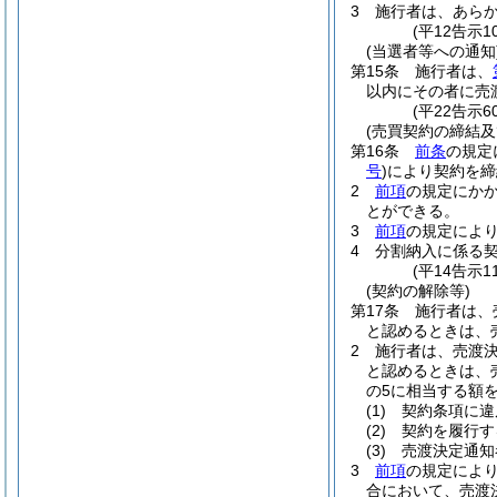
3
施行者は、あら
(平12告示
(当選者等への通知
第15条
施行者は、
以内にその者に売
(平22告示
(売買契約の締結及
第16条
前条
の規定
号
)
により契約を締
2
前項
の規定にか
とができる。
3
前項
の規定によ
4
分割納入に係る
(平14告示
(契約の解除等)
第17条
施行者は、
と認めるときは、
2
施行者は、売渡
と認めるときは、
の5に相当する額
(1)
契約条項に違
(2)
契約を履行す
(3)
売渡決定通知
3
前項
の規定によ
合において、売渡