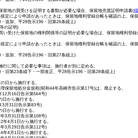
保留地の買受けを証明する書類が必要な場合、保留地売渡証明申請書
(
様
の規定により申請があったときは、保留地権利登録台帳を確認の上、保
60・追加、平28告示196・旧第26条繰上)
等の証明)
買い受けた保留地の権利関係等の証明が必要な場合は、保留地権利登録
の規定により申請があったときは、保留地権利登録台帳を確認の上、保
60・追加、平28告示196・旧第27条繰上)
施行に関して必要な事項は、施行者が別に定める。
60・旧第23条繰下・一部改正、平28告示196・旧第28条繰上)
布の日から施行する。
整理保留地処分金規程
(昭和44年高崎市告示第17号)
は、廃止する。
年12月16日
告示第564号)
の日から施行する。
年3月31日
告示第83号)
の日から施行する。
2年3月31日
告示第108号)
2年4月1日から施行する。
4年3月29日
告示第112号)
4年4月1日から施行する。