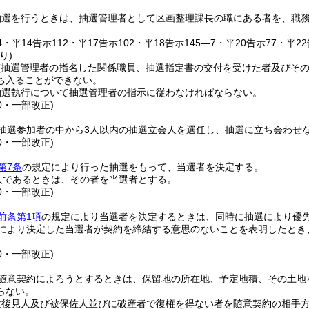
抽選を行うときは、抽選管理者として区画整理課長の職にある者を、職
64・平14告示112・平17告示102・平18告示145―7・平20告示77・平2
り)
(抽選管理者の指名した関係職員、抽選指定書の交付を受けた者及びそ
ち入ることができない。
抽選執行について抽選管理者の指示に従わなければならない。
60・一部改正)
抽選参加者の中から3人以内の抽選立会人を選任し、抽選に立ち会わせ
60・一部改正)
第7条
の規定により行った抽選をもって、当選者を決定する。
人であるときは、その者を当選者とする。
60・一部改正)
前条第1項
の規定により当選者を決定するときは、同時に抽選により優
により決定した当選者が契約を締結する意思のないことを表明したとき
60・一部改正)
随意契約によろうとするときは、保留地の所在地、予定地積、その土地
らない。
被後見人及び被保佐人並びに破産者で復権を得ない者を随意契約の相手