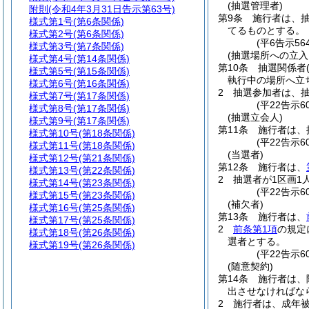
(抽選管理者)
附則
(令和4年3月31日告示第63号)
第9条
施行者は、
様式第1号
(第6条関係)
てるものとする。
様式第2号
(第6条関係)
(平6告示5
様式第3号
(第7条関係)
(抽選場所への立入
様式第4号
(第14条関係)
第10条
抽選関係者
様式第5号
(第15条関係)
執行中の場所へ立
様式第6号
(第16条関係)
2
抽選参加者は、
様式第7号
(第17条関係)
(平22告示
様式第8号
(第17条関係)
(抽選立会人)
様式第9号
(第17条関係)
第11条
施行者は、
様式第10号
(第18条関係)
(平22告示
様式第11号
(第18条関係)
(当選者)
様式第12号
(第21条関係)
第12条
施行者は、
様式第13号
(第22条関係)
2
抽選者が1区画1
様式第14号
(第23条関係)
(平22告示
様式第15号
(第23条関係)
(補欠者)
様式第16号
(第25条関係)
第13条
施行者は、
様式第17号
(第25条関係)
2
前条第1項
の規定
様式第18号
(第26条関係)
選者とする。
様式第19号
(第26条関係)
(平22告示
(随意契約)
第14条
施行者は、
出させなければな
2
施行者は、成年