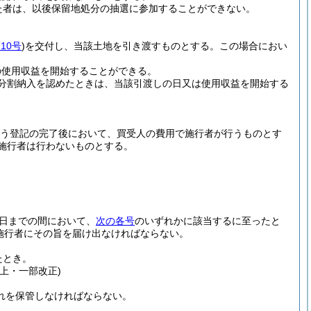
た者は、以後保留地処分の抽選に参加することができない。
10号
)
を交付し、当該土地を引き渡すものとする。
この場合におい
の使用収益を開始することができる。
分割納入を認めたときは、当該引渡しの日又は使用収益を開始する
伴う登記の完了後において、買受人の費用で施行者が行うものとす
施行者は行わないものとする。
日までの間において、
次の各号
のいずれかに該当するに至ったと
施行者にその旨を届け出なければならない。
たとき。
繰上・一部改正)
れを保管しなければならない。