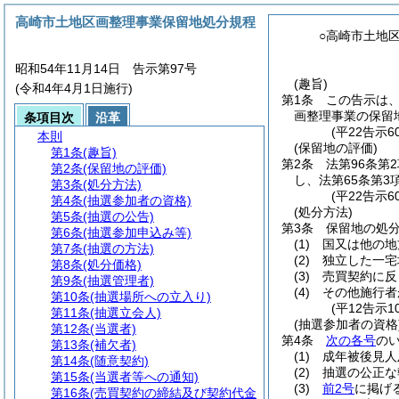
高崎市土地区画整理事業保留地処分規程
○高崎市土地
昭和54年11月14日 告示第97号
(趣旨)
(令和4年4月1日施行)
第1条
この告示は
画整理事業の保留
条項目次
沿革
(平22告示
本則
(保留地の評価)
第1条
(趣旨)
第2条
法第96条第
第2条
(保留地の評価)
し、法第65条第
第3条
(処分方法)
(平22告示
第4条
(抽選参加者の資格)
(処分方法)
第5条
(抽選の公告)
第3条
保留地の処
第6条
(抽選参加申込み等)
(1)
国又は他の地
第7条
(抽選の方法)
(2)
独立した一宅
第8条
(処分価格)
(3)
売買契約に反
第9条
(抽選管理者)
(4)
その他施行者
第10条
(抽選場所への立入り)
(平12告示
第11条
(抽選立会人)
(抽選参加者の資格
第12条
(当選者)
第4条
次の各号
の
第13条
(補欠者)
(1)
成年被後見人
第14条
(随意契約)
(2)
抽選の公正な
第15条
(当選者等への通知)
(3)
前2号
に掲げ
第16条
(売買契約の締結及び契約代金