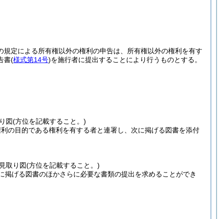
項の規定による所有権以外の権利の申告は、所有権以外の権利を有す
告書
(
様式第14号
)
を施行者に提出することにより行うものとする。
り図
(方位を記載すること。)
権利の目的である権利を有する者と連署し、次に掲げる図書を添付
見取り図
(方位を記載すること。)
に掲げる図書のほかさらに必要な書類の提出を求めることができ