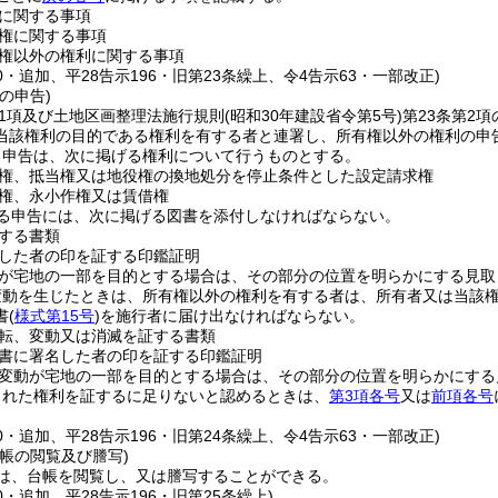
に関する事項
権に関する事項
権以外の権利に関する事項
60・追加、平28告示196・旧第23条繰上、令4告示63・一部改正)
の申告)
第1項及び土地区画整理法施行規則
(昭和30年建設省令第5号)
第23条第2
当該権利の目的である権利を有する者と連署し、所有権以外の権利の申
る申告は、次に掲げる権利について行うものとする。
権、抵当権又は地役権の換地処分を停止条件とした設定請求権
権、永小作権又は賃借権
る申告には、次に掲げる図書を添付しなければならない。
する書類
した者の印を証する印鑑証明
が宅地の一部を目的とする場合は、その部分の位置を明らかにする見取
変動を生じたときは、所有権以外の権利を有する者は、所有者又は当該
書
(
様式第15号
)
を施行者に届け出なければならない。
転、変動又は消滅を証する書類
書に署名した者の印を証する印鑑証明
変動が宅地の一部を目的とする場合は、その部分の位置を明らかにする
された権利を証するに足りないと認めるときは、
第3項各号
又は
前項各号
60・追加、平28告示196・旧第24条繰上、令4告示63・一部改正)
帳の閲覧及び謄写)
は、台帳を閲覧し、又は謄写することができる。
60・追加、平28告示196・旧第25条繰上)