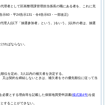
務代理者として区画整理課管理担当係長の職にある者を、これに充
2告示60・平24告示131・令4告示63・一部改正)
の代理人
(以下「抽選参加者」という。)
をいう。)
以外の者は、抽選
なければならない。
先順位を定め、3人以内の補欠者を決定する。
、又は契約を締結しないときは、補欠者をその優先順位に従って当
を必要とする理由等を記載した保留地買受申請書
(
様式第4号
)
を提
方とすることができない。