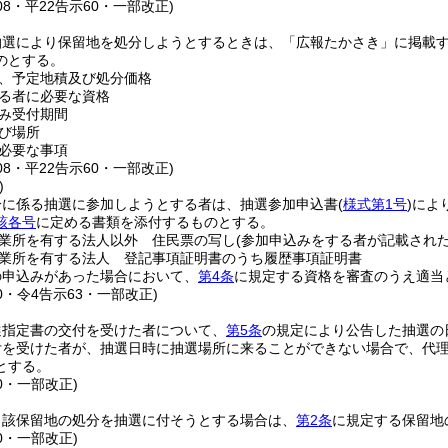
108・平22告示60・一部改正)
抽選により保留地を処分しようとするときは、「広報たかさき」に掲載す
のとする。
、予定地積及び処分価格
る者に必要な資格
み受付期間
び場所
必要な事項
108・平22告示60・一部改正)
)
分に係る抽選に参加しようとする者は、抽選参加申込書
(
様式第1号
)
によ
該各号
に定める書類を添付するものとする。
業所を有する法人以外 住民票の写し
(参加申込みをする者が記載された
業所を有する法人 登記事項証明書のうち履歴事項証明書
の申込みがあった場合において、
第4条
に規定する資格を審査のうえ適当
60・令4告示63・一部改正)
選指定書の交付を受けた者について、
第5条
の規定により公告した抽選の
付を受けた者が、抽選日時に抽選場所に来ることができない場合で、代
とする。
60・一部改正)
当該保留地の処分を抽選に付そうとする場合は、
第2条
に規定する保留地
60・一部改正)