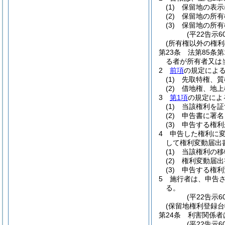
(1)
保留地の表示
(2)
保留地の所有
(3)
保留地の所有
(平22告示
(所有権以外の権利
第23条
法第85条
る者が所有者又は
2
前項
の規定によ
(1)
先取特権、質
(2)
借地権、地上
3
第1項
の規定によ
(1)
当該権利を証
(2)
申告書に署名
(3)
申告する権利
4
申告した権利に
して権利変動届出
(1)
当該権利の移
(2)
権利変動届出
(3)
申告する権利
5
施行者は、申告
る。
(平22告示
(保留地権利登録台
第24条
利害関係者
(平22告示