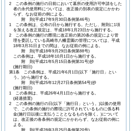
2
この条例の施行の日前において墓所の使用許可申請をした
者の永代使用料については、改正後の別表の規定にかかわ
らず、なお従前の例による。
附
則
(平成17年9月30日
条例第46号)
1
この条例は、公布の日から施行する。
ただし、附則に1項
を加える改正規定は、平成18年1月23日から施行する。
2
この条例の施行の際現に改正前の第20条の規定により管
理を委託している高崎市八幡霊園の管理については、平成
18年3月31日までの間は、なお従前の例による。
附
則
(平成18年9月29日
条例第88号)
この条例は、平成18年10月1日から施行する。
附
則
(平成21年5月15日
条例第31号)
抄
(施行期日)
第1条
この条例は、平成21年6月1日
(以下「施行日」とい
う。)
から施行する。
附
則
(平成25年12月27日
条例第54号)
抄
(施行期日)
1
この条例は、平成26年4月1日から施行する。
(経過措置)
2
この条例の施行の日
(以下「施行日」という。)
以後の使用
で、この条例の施行の際現に許可されているものに係る料
金
(施行日以後に支払うこととなるものを除く。)
について
は、改正後の各条例の規定にかかわらず、なお従前の例に
よる。
附
則
(平成28年3月25日
条例第20号)