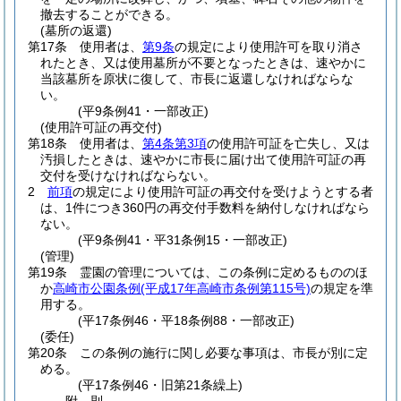
撤去することができる。
(墓所の返還)
第17条
使用者は、
第9条
の規定により使用許可を取り消さ
れたとき、又は使用墓所が不要となったときは、速やかに
当該墓所を原状に復して、市長に返還しなければならな
い。
(平9条例41・一部改正)
(使用許可証の再交付)
第18条
使用者は、
第4条第3項
の使用許可証を亡失し、又は
汚損したときは、速やかに市長に届け出て使用許可証の再
交付を受けなければならない。
2
前項
の規定により使用許可証の再交付を受けようとする者
は、1件につき360円の再交付手数料を納付しなければなら
ない。
(平9条例41・平31条例15・一部改正)
(管理)
第19条
霊園の管理については、この条例に定めるもののほ
か
高崎市公園条例
(平成17年高崎市条例第115号)
の規定を準
用する。
(平17条例46・平18条例88・一部改正)
(委任)
第20条
この条例の施行に関し必要な事項は、市長が別に定
める。
(平17条例46・旧第21条繰上)