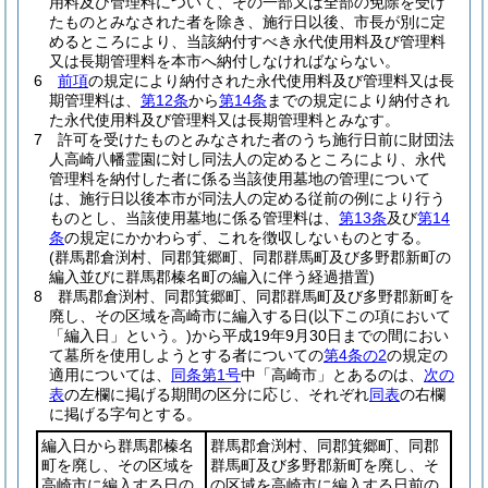
用料及び管理料について、その一部又は全部の免除を受け
たものとみなされた者を除き、施行日以後、市長が別に定
めるところにより、当該納付すべき永代使用料及び管理料
又は長期管理料を本市へ納付しなければならない。
6
前項
の規定により納付された永代使用料及び管理料又は長
期管理料は、
第12条
から
第14条
までの規定により納付され
た永代使用料及び管理料又は長期管理料とみなす。
7
許可を受けたものとみなされた者のうち施行日前に財団法
人高崎八幡霊園に対し同法人の定めるところにより、永代
管理料を納付した者に係る当該使用墓地の管理について
は、施行日以後本市が同法人の定める従前の例により行う
ものとし、当該使用墓地に係る管理料は、
第13条
及び
第14
条
の規定にかかわらず、これを徴収しないものとする。
(群馬郡倉渕村、同郡箕郷町、同郡群馬町及び多野郡新町の
編入並びに群馬郡榛名町の編入に伴う経過措置)
8
群馬郡倉渕村、同郡箕郷町、同郡群馬町及び多野郡新町を
廃し、その区域を高崎市に編入する日
(以下この項において
「編入日」という。)
から平成19年9月30日までの間におい
て墓所を使用しようとする者についての
第4条の2
の規定の
適用については、
同条第1号
中「高崎市」とあるのは、
次の
表
の左欄に掲げる期間の区分に応じ、それぞれ
同表
の右欄
に掲げる字句とする。
編入日から群馬郡榛名
群馬郡倉渕村、同郡箕郷町、同郡
町を廃し、その区域を
群馬町及び多野郡新町を廃し、そ
高崎市に編入する日の
の区域を高崎市に編入する日前の