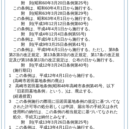
附
則
(昭和60年3月20日
条例第25号)
この条例は、昭和60年4月1日から施行する。
附
則
(昭和63年3月28日
条例第29号)
この条例は、昭和63年4月1日から施行する。
附
則
(平成3年12月12日
条例第60号)
この条例は、平成4年4月1日から施行する。
附
則
(平成4年12月4日
条例第55号)
この条例は、平成5年1月1日から施行する。
附
則
(平成9年3月25日
条例第41号)
この条例は、平成9年4月1日から施行する。
ただし、第8条
第2項の改正規定、第13条第3項の改正規定、第17条の改正規
定及び第18条第1項の改正規定は、公布の日から施行する。
附
則
(平成12年3月24日
条例第40号)
(施行期日)
1
この条例は、平成12年4月1日から施行する。
(高崎市若田墓地条例の廃止)
2
高崎市若田墓地条例
(昭和48年高崎市条例第45号。以下
「旧若田墓地条例」という。)
は、廃止する。
(経過措置)
3
この条例施行の際現に旧若田墓地条例の規定に基づいてな
された許可等の処分若しくは申請、届出等の手続又は永代
使用料の納付は、この条例の相当規定に基づいてなされた
処分、手続又は納付とみなす。
附
則
(平成13年3月26日
条例第25号)
1
この条例は、平成13年4月1日から施行する。