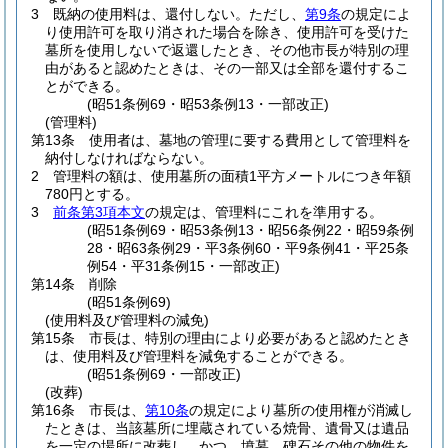
3
既納の使用料は、還付しない。
ただし、
第9条
の規定によ
り使用許可を取り消された場合を除き、使用許可を受けた
墓所を使用しないで返還したとき、その他市長が特別の理
由があると認めたときは、その一部又は全部を還付するこ
とができる。
(昭51条例69・昭53条例13・一部改正)
(管理料)
第13条
使用者は、墓地の管理に要する費用として管理料を
納付しなければならない。
2
管理料の額は、使用墓所の面積1平方メートルにつき年額
780円とする。
3
前条第3項本文
の規定は、管理料にこれを準用する。
(昭51条例69・昭53条例13・昭56条例22・昭59条例
28・昭63条例29・平3条例60・平9条例41・平25条
例54・平31条例15・一部改正)
第14条
削除
(昭51条例69)
(使用料及び管理料の減免)
第15条
市長は、特別の理由により必要があると認めたとき
は、使用料及び管理料を減免することができる。
(昭51条例69・一部改正)
(改葬)
第16条
市長は、
第10条
の規定により墓所の使用権が消滅し
たときは、当該墓所に埋蔵されている焼骨、遺骨又は遺品
を一定の場所に改葬し、かつ、墳墓、碑石その他の物件を