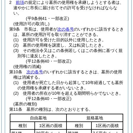
2
前項
の規定により墓所の使用権を承継しようとする者は、
速やかに市長に届け出てその許可を受けなければならな
い。
(平9条例41・一部改正)
(使用許可の取消し)
第9条
市長は、使用者が
次の各号
のいずれかに該当するとき
は、墓所の使用許可を取り消すことができる。
(1)
使用許可を受けた目的以外に使用したとき。
(2)
墓所の使用権を譲渡し、又は転貸したとき。
(3)
その他法令又はこの条例若しくはこの条例に基づく規
則等に違反したとき。
(平12条例40・一部改正)
(使用権の消滅)
第10条
次の各号
のいずれかに該当するときは、墓所の使用
権は消滅する。
(1)
使用者が死亡した日から起算して10年経過しても墓所
の使用権を承継する者がいないとき。
(2)
使用者の所在が10年を超える期間明らかでないとき。
(平12条例40・一部改正)
(墓所の種別)
第11条
墓所の種別は、次のとおりとする。
自由墓地
規格墓地
種別
1区画の面積
種別
1区画の面積