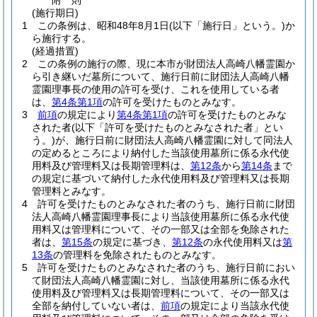
附
則
(施行期日)
1
この条例は、昭和48年8月1日
(以下「施行日」という。)
か
ら施行する。
(経過措置)
2
この条例の施行の際、現に本市が財団法人高崎八幡霊園か
ら引き継いだ墓所について、施行日前に財団法人高崎八幡
霊園理事長の使用の許可を受け、これを使用している者
は、
第4条第1項
の許可を受けたものとみなす。
3
前項
の規定により
第4条第1項
の許可を受けたものとみな
された者
(以下「許可を受けたものとみなされた者」とい
う。)
が、施行日前に財団法人高崎八幡霊園に対して同法人
の定めるところにより納付した当該使用墓所に係る永代使
用料及び管理料又は長期管理料は、
第12条
から
第14条
まで
の規定に基づいて納付した永代使用料及び管理料又は長期
管理料とみなす。
4
許可を受けたものとみなされた者のうち、施行日前に財団
法人高崎八幡霊園理事長により当該使用墓所に係る永代使
用料又は管理料について、その一部又は全部を免除された
者は、
第15条
の規定に基づき、
第12条
の永代使用料又は
第
13条
の管理料を免除されたものとみなす。
5
許可を受けたものとみなされた者のうち、施行日前におい
て財団法人高崎八幡霊園に対し、当該使用墓所に係る永代
使用料及び管理料又は長期管理料について、その一部又は
全部を納付していない者は、
前項
の規定により当該永代使