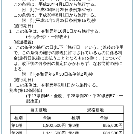
この条例は、平成28年4月1日から施行する。
附
則
(平成30年6月29日
条例第57号)
この条例は、平成30年8月1日から施行する。
附
則
(平成31年3月29日
条例第15号)
抄
(施行期日)
1
この条例は、令和元年10月1日から施行する。
(令元条例2・一部改正)
(経過措置)
2
この条例の施行の日
(以下「施行日」という。)
以後の使用
で、この条例の施行の際現に許可されているものに係る料
金
(施行日以後に支払うこととなるものを除く。)
について
は、改正後の各条例の規定にかかわらず、なお従前の例に
よる。
附
則
(令和元年5月30日
条例第2号)
抄
(施行期日)
1
この条例は、令和元年6月1日から施行する。
別表
(第12条関係)
(平17条例46・全改、平28条例20・平30条例57・一
部改正)
自由墓地
規格墓地
種別
金額
種別
金額
第1種
1,902,500円
第3種
855,600円
第2種
1,141,500円
第4種
684,500円