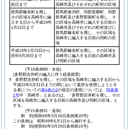
前日まで
高崎市及びそれぞれの町村の区域
群馬郡榛名町を廃し、
群馬郡倉渕村、同郡箕郷町、同郡
その区域を高崎市に編
群馬町及び多野郡新町を廃し、そ
入する日から平成19年
の区域を高崎市に編入する日前の
1月22日まで
高崎市及びそれぞれの町村並びに
群馬郡榛名町を廃し、その区域を
高崎市に編入する日前の同町の区
域
平成19年1月23日から
群馬郡榛名町を廃し、その区域を
同年9月30日まで
高崎市に編入する日前の高崎市及
び同町の区域
(平18条例88・全改)
(多野郡吉井町の編入に伴う経過措置)
9
多野郡吉井町を廃し、その区域を高崎市に編入する日から
平成22年5月31日までの間において墓所を使用しようとす
る者についての
第4条の2
の規定の適用については、
同条第
1号
中「高崎市」とあるのは、「多野郡吉井町を廃し、その
区域を高崎市に編入する日前の高崎市及び同町の区域」と
する。
(平21条例31・追加)
附
則
(昭和49年3月26日
条例第20号)
この条例は、昭和49年5月1日から施行する。
附
則
(昭和50年3月29日
条例第15号)