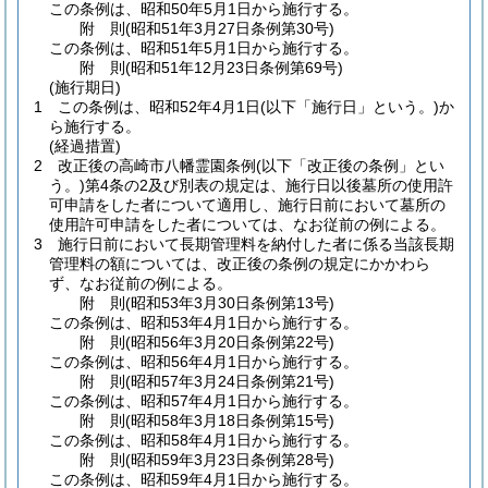
この条例は、昭和50年5月1日から施行する。
附
則
(昭和51年3月27日
条例第30号)
この条例は、昭和51年5月1日から施行する。
附
則
(昭和51年12月23日
条例第69号)
(施行期日)
1
この条例は、昭和52年4月1日
(以下「施行日」という。)
か
ら施行する。
(経過措置)
2
改正後の高崎市八幡霊園条例
(以下「改正後の条例」とい
う。)
第4条の2及び別表の規定は、施行日以後墓所の使用許
可申請をした者について適用し、施行日前において墓所の
使用許可申請をした者については、なお従前の例による。
3
施行日前において長期管理料を納付した者に係る当該長期
管理料の額については、改正後の条例の規定にかかわら
ず、なお従前の例による。
附
則
(昭和53年3月30日
条例第13号)
この条例は、昭和53年4月1日から施行する。
附
則
(昭和56年3月20日
条例第22号)
この条例は、昭和56年4月1日から施行する。
附
則
(昭和57年3月24日
条例第21号)
この条例は、昭和57年4月1日から施行する。
附
則
(昭和58年3月18日
条例第15号)
この条例は、昭和58年4月1日から施行する。
附
則
(昭和59年3月23日
条例第28号)
この条例は、昭和59年4月1日から施行する。