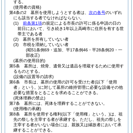
する。
(使用者の資格)
第4条の2
墓所を使用しようとする者は、
次の各号
のいずれ
にも該当する者でなければならない。
(1)
前条第1項
の規定による市長の許可に係る申請の日の
前日において、引き続き1年以上高崎市に住所を有する世
帯主である者
(2)
墓所を所有していない者
(3)
市税を滞納していない者
(昭51条例69・追加、平17条例46・平28条例20・一
部改正)
(墓所の使用目的)
第5条
墓所は、焼骨、遺骨又は遺品を埋蔵するために使用す
るものとする。
(設備の設置等の請求)
第6条
市長は、墓所の使用の許可を受けた者
(以下「使用
者」という。)
に対して墓所の維持管理に必要な設備その他
必要な措置をとることを求めることができる。
(死体埋葬の禁止)
第7条
墓所には、死体を埋葬することができない。
(使用権の承継)
第8条
墓所を使用する権利
(以下「使用権」という。)
は、祖
先の祭しを主宰する者が承継する。
ただし、祖先の祭しを
主宰する者がいない場合には、親族又は縁故者において承
継することができる。