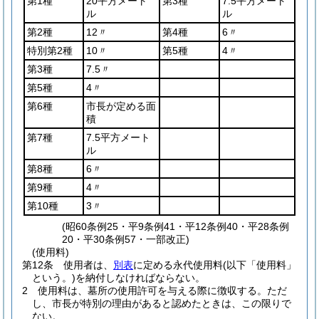
第1種
20平方メート
第3種
7.5平方メート
ル
ル
第2種
12〃
第4種
6〃
特別第2種
10〃
第5種
4〃
第3種
7.5〃
第5種
4〃
第6種
市長が定める面
積
第7種
7.5平方メート
ル
第8種
6〃
第9種
4〃
第10種
3〃
(昭60条例25・平9条例41・平12条例40・平28条例
20・平30条例57・一部改正)
(使用料)
第12条
使用者は、
別表
に定める永代使用料
(以下「使用料」
という。)
を納付しなければならない。
2
使用料は、墓所の使用許可を与える際に徴収する。
ただ
し、市長が特別の理由があると認めたときは、この限りで
ない。