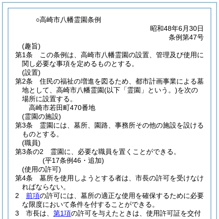
○高崎市八幡霊園条例
昭和48年6月30日
条例第47号
(趣旨)
第1条
この条例は、高崎市八幡霊園の設置、管理及び使用に
関し必要な事項を定めるものとする。
(設置)
第2条
住民の福祉の増進を図るため、都市計画事業による墓
地として、高崎市八幡霊園
(以下「霊園」という。)
を次の
場所に設置する。
高崎市若田町470番地
(霊園の施設)
第3条
霊園には、墓所、園路、事務所その他の施設を設ける
ものとする。
(職員)
第3条の2
霊園に、必要な職員を置くことができる。
(平17条例46・追加)
(使用の許可)
第4条
墓所を使用しようとする者は、市長の許可を受けなけ
ればならない。
2
前項
の許可には、墓所の適正な使用を確保するために必要
な限度において条件を付することができる。
3
市長は、
第1項
の許可を与えたときは、使用許可証を交付