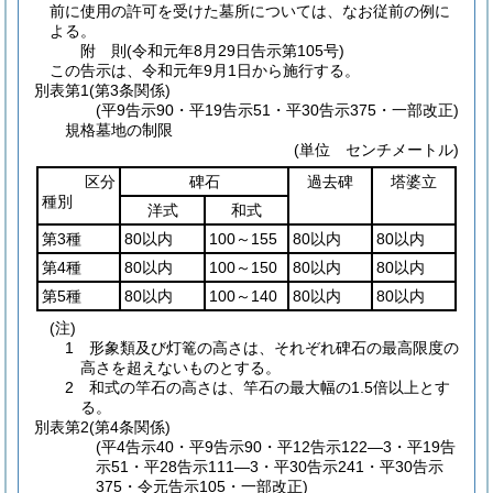
前に使用の許可を受けた墓所については、なお従前の例に
よる。
附
則
(令和元年8月29日
告示第105号)
この告示は、令和元年9月1日から施行する。
別表第1
(第3条関係)
(平9告示90・平19告示51・平30告示375・一部改正)
規格墓地の制限
(単位 センチメートル)
区分
碑石
過去碑
塔婆立
種別
洋式
和式
第3種
80以内
100～155
80以内
80以内
第4種
80以内
100～150
80以内
80以内
第5種
80以内
100～140
80以内
80以内
(注)
1 形象類及び灯篭の高さは、それぞれ碑石の最高限度の
高さを超えないものとする。
2 和式の竿石の高さは、竿石の最大幅の1.5倍以上とす
る。
別表第2
(第4条関係)
(平4告示40・平9告示90・平12告示122―3・平19告
示51・平28告示111―3・平30告示241・平30告示
375・令元告示105・一部改正)