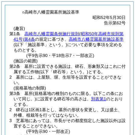
○高崎市八幡霊園墓所施設基準
昭和52年5月30日
告示第62号
(趣旨)
第1条
高崎市八幡霊園条例施行規則
(昭和50年高崎市規則第
41号)
第4条
の規定に基づき、
高崎市八幡霊園墓所施設基準
(以下「施設基準」という。)
について必要な事項を定める
ものとする。
(平9告示90・平18告示7・一部改正)
(施設の範囲)
第2条
墓所に設置できる施設は、碑石、形象類又はこれに付
属する工作物
(以下「碑石等」という。)
とする。
2
墓所には、上屋類、塀、生垣等を設置することができな
い。
(規格墓地の制限)
第3条
墓所
(規格墓地の種別のものに限る。以下この条にお
いて同じ。)
に設置する碑石等の高さは、
別表第1
のとおり
とする。
2
碑石は1区画1基とし、墓所の形状を変更し、又は盛土、
外柵、植栽等を行ってはならない。
3
芝墓地にあっては、市長がその都度指定した施設以外は設
置することができない。
(平9告示90・一部改正)