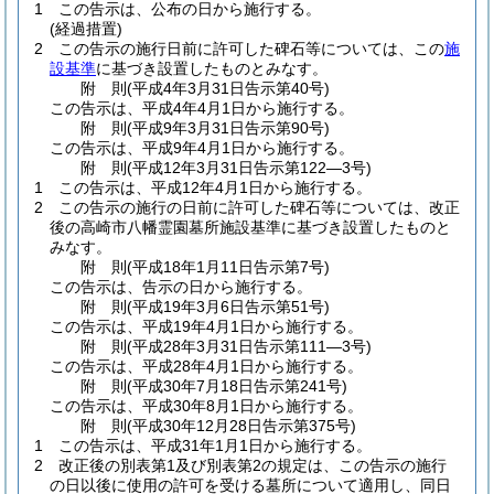
1
この告示は、公布の日から施行する。
(経過措置)
2
この告示の施行日前に許可した碑石等については、この
施
設基準
に基づき設置したものとみなす。
附
則
(平成4年3月31日
告示第40号)
この告示は、平成4年4月1日から施行する。
附
則
(平成9年3月31日
告示第90号)
この告示は、平成9年4月1日から施行する。
附
則
(平成12年3月31日
告示第122―3号)
1
この告示は、平成12年4月1日から施行する。
2
この告示の施行の日前に許可した碑石等については、改正
後の高崎市八幡霊園墓所施設基準に基づき設置したものと
みなす。
附
則
(平成18年1月11日
告示第7号)
この告示は、告示の日から施行する。
附
則
(平成19年3月6日
告示第51号)
この告示は、平成19年4月1日から施行する。
附
則
(平成28年3月31日
告示第111―3号)
この告示は、平成28年4月1日から施行する。
附
則
(平成30年7月18日
告示第241号)
この告示は、平成30年8月1日から施行する。
附
則
(平成30年12月28日
告示第375号)
1
この告示は、平成31年1月1日から施行する。
2
改正後の別表第1及び別表第2の規定は、この告示の施行
の日以後に使用の許可を受ける墓所について適用し、同日