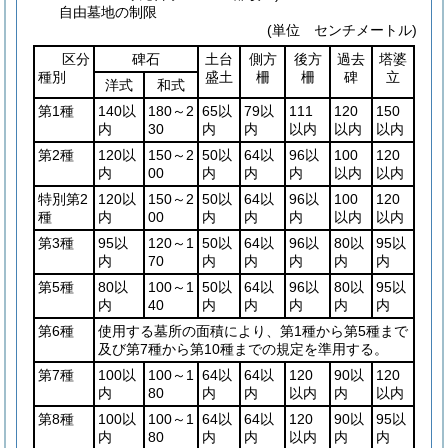
自由墓地の制限
(単位 センチメートル)
区分
碑石
土台
側方
後方
過去
塔婆
種別
盛土
柵
柵
碑
立
洋式
和式
第1種
140以
180～2
65以
79以
111
120
150
内
30
内
内
以内
以内
以内
第2種
120以
150～2
50以
64以
96以
100
120
内
00
内
内
内
以内
以内
特別第2
120以
150～2
50以
64以
96以
100
120
種
内
00
内
内
内
以内
以内
第3種
95以
120～1
50以
64以
96以
80以
95以
内
70
内
内
内
内
内
第5種
80以
100～1
50以
64以
96以
80以
95以
内
40
内
内
内
内
内
第6種
使用する墓所の面積により、第1種から第5種まで
及び第7種から第10種までの規定を準用する。
第7種
100以
100～1
64以
64以
120
90以
120
内
80
内
内
以内
内
以内
第8種
100以
100～1
64以
64以
120
90以
95以
内
80
内
内
以内
内
内