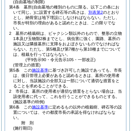
(自由墓地の制限)
第4条
墓所
(自由墓地の種別のものに限る。以下この条にお
いて同じ。)
に設置する碑石等の高さは、
別表第2
のとおり
とし、納骨室は地下埋設にしなければならない。
ただし、
市長が特別の理由があると認めたときは、この限りでな
い。
2
墓所の植栽樹は、ビャクシン類以外のもので、整形の立物
1本及び玉物類2株までとし、病虫害に強く、園路、墓所の
施設又は隣接墓所に支障をおよぼさないものでなければな
らない。
ただし、第5種及び第7種から第10種までについて
は、植栽を行ってはならない。
(平9告示90・令元告示105・一部改正)
(管理上の措置)
第5条
この
施設基準
に基づき許可した施設であっても、市長
は、後日管理上必要があると認めるときは、墓所の使用者
に対し、当該施設の全部又は一部について適切な措置をと
ることを求めることができる。
2
市長は、墓所の使用者が適切な措置をとらない場合は、当
該使用者に代って、これを行うことができるものとする。
(施設基準の特例)
第6条
この
施設基準
に定めるもの以外の植栽樹、碑石等の設
置については、その都度市長の承認を得なければならな
い。
附
則
(施行期日)