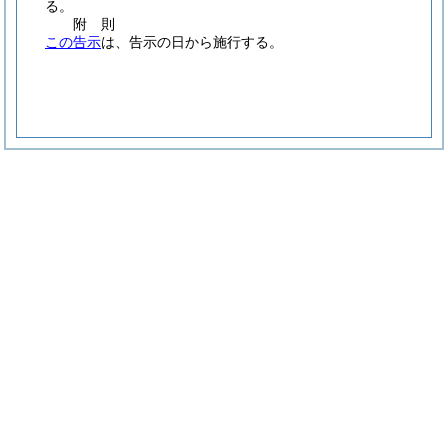
る。
附
則
この告示
は、告示の日から施行する。