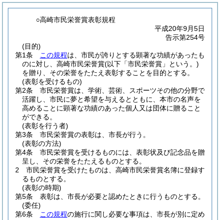
○高崎市民栄誉賞表彰規程
平成20年9月5日
告示第254号
(目的)
第1条
この規程
は、市民が誇りとする顕著な功績があったも
のに対し、高崎市民栄誉賞
(以下「市民栄誉賞」という。)
を贈り、その栄誉をたたえ表彰することを目的とする。
(表彰を受けるもの)
第2条
市民栄誉賞は、学術、芸術、スポーツその他の分野で
活躍し、市民に夢と希望を与えるとともに、本市の名声を
高めることに顕著な功績のあった個人又は団体に贈ること
ができる。
(表彰を行う者)
第3条
市民栄誉賞の表彰は、市長が行う。
(表彰の方法)
第4条
市民栄誉賞を受けるものには、表彰状及び記念品を贈
呈し、その栄誉をたたえるものとする。
2
市民栄誉賞を受けたものは、高崎市民栄誉賞名簿に登録す
るものとする。
(表彰の時期)
第5条
表彰は、市長が必要と認めたときに行うものとする。
(委任)
第6条
この規程
の施行に関し必要な事項は、市長が別に定め