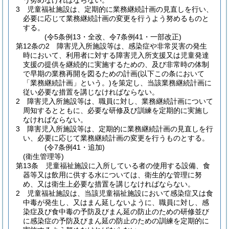
う努めなければならない。
3
児童福祉施設は、定期的に業務継続計画の見直しを行い、
必要に応じて業務継続計画の変更を行うよう努めるものと
する。
(令5条例13・全改、令7条例41・一部改正)
第12条の2
障害児入所施設等は、感染症や非常災害の発生
時において、利用者に対する障害児入所支援又は児童発達
支援の提供を継続的に実施するための、及び非常時の体制
で早期の業務再開を図るための計画
(以下この条において
「業務継続計画」という。)
を策定し、当該業務継続計画に
従い必要な措置を講じなければならない。
2
障害児入所施設等は、職員に対し、業務継続計画について
周知するとともに、必要な研修及び訓練を定期的に実施し
なければならない。
3
障害児入所施設等は、定期的に業務継続計画の見直しを行
い、必要に応じて業務継続計画の変更を行うものとする。
(令7条例41・追加)
(衛生管理等)
第13条
児童福祉施設に入所している者の使用する設備、食
器等又は飲用に供する水については、衛生的な管理に努
め、又は衛生上必要な措置を講じなければならない。
2
児童福祉施設は、当該児童福祉施設において感染症又は食
中毒が発生し、又はまん延しないように、職員に対し、感
染症及び食中毒の予防及びまん延の防止のための研修並び
に感染症の予防及びまん延の防止のための訓練を定期的に