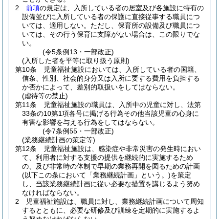
2
前項
の規定は、入所している者の居室及び各施設に特有の
設備並びに入所している者の保護に直接従事する職員につ
いては、適用しない。
ただし、保育所の設備及び職員につ
いては、その行う保育に支障がない場合は、この限りでな
い。
(令5条例13・一部改正)
(入所した者を平等に取り扱う原則)
第10条
児童福祉施設においては、入所している者の国籍、
信条、性別、社会的身分又は入所に要する費用を負担する
か否かによって、差別的取扱いをしてはならない。
(虐待等の禁止)
第11条
児童福祉施設の職員は、入所中の児童に対し、法第
33条の10第1項各号に掲げる行為その他当該児童の心身に
有害な影響を与える行為をしてはならない。
(令7条例55・一部改正)
(業務継続計画の策定等)
第12条
児童福祉施設は、感染症や非常災害の発生時におい
て、利用者に対する支援の提供を継続的に実施するため
の、及び非常時の体制で早期の業務再開を図るための計画
(以下この条において「業務継続計画」という。)
を策定
し、当該業務継続計画に従い必要な措置を講じるよう努め
なければならない。
2
児童福祉施設は、職員に対し、業務継続計画について周知
するとともに、必要な研修及び訓練を定期的に実施するよ