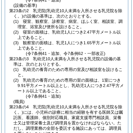
(令7条例41・追加)
(設備の基準)
第23条の2
乳児院
(乳幼児10人未満を入所させる乳児院を除
く。)
の設備の基準は、次のとおりとする。
(1)
寝室、観察室、診察室、病室、ほふく室、相談室、調
理室、浴室及び便所を設けること。
(2)
寝室の面積は、乳幼児1人につき2.47平方メートル以
上であること。
(3)
観察室の面積は、乳児1人につき1.65平方メートル以
上であること。
(令7条例41・追加、令7条例62・一部改正)
第23条の3
乳幼児10人未満を入所させる乳児院の設備の基
準は、次のとおりとする。
(1)
乳幼児の養育のための専用の室及び相談室を設けるこ
と。
(2)
乳幼児の養育のための専用の室の面積は、1室につき
9.91平方メートル以上とし、乳幼児1人につき2.47平方メ
ートル以上であること。
(令7条例41・追加)
(職員)
第23条の4
乳児院
(乳幼児10人未満を入所させる乳児院を除
く。)
には、小児科の診療に相当の経験を有する医師又は嘱
託医、看護師、個別対応職員、家庭支援専門相談員、栄養
士又は管理栄養士及び調理員を置かなければならない。
た
だし、調理業務の全部を委託する施設にあっては、調理員