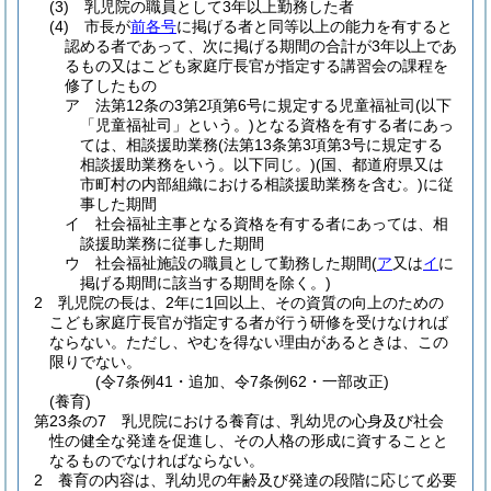
(3)
乳児院の職員として3年以上勤務した者
(4)
市長が
前各号
に掲げる者と同等以上の能力を有すると
認める者であって、次に掲げる期間の合計が3年以上であ
るもの又はこども家庭庁長官が指定する講習会の課程を
修了したもの
ア
法第12条の3第2項第6号に規定する児童福祉司
(以下
「児童福祉司」という。)
となる資格を有する者にあっ
ては、相談援助業務
(法第13条第3項第3号に規定する
相談援助業務をいう。以下同じ。)
(国、都道府県又は
市町村の内部組織における相談援助業務を含む。)
に従
事した期間
イ
社会福祉主事となる資格を有する者にあっては、相
談援助業務に従事した期間
ウ
社会福祉施設の職員として勤務した期間
(
ア
又は
イ
に
掲げる期間に該当する期間を除く。)
2
乳児院の長は、2年に1回以上、その資質の向上のための
こども家庭庁長官が指定する者が行う研修を受けなければ
ならない。
ただし、やむを得ない理由があるときは、この
限りでない。
(令7条例41・追加、令7条例62・一部改正)
(養育)
第23条の7
乳児院における養育は、乳幼児の心身及び社会
性の健全な発達を促進し、その人格の形成に資することと
なるものでなければならない。
2
養育の内容は、乳幼児の年齢及び発達の段階に応じて必要