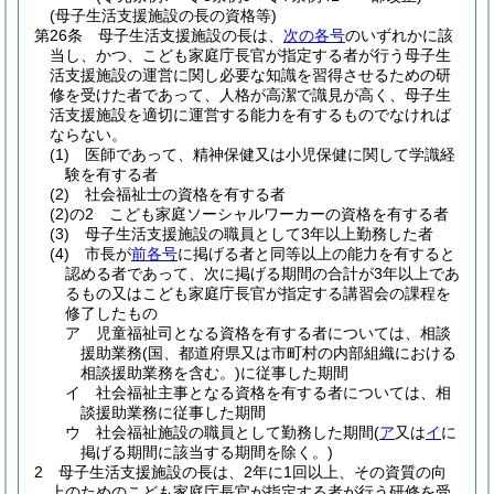
(母子生活支援施設の長の資格等)
第26条
母子生活支援施設の長は、
次の各号
のいずれかに該
当し、かつ、こども家庭庁長官が指定する者が行う母子生
活支援施設の運営に関し必要な知識を習得させるための研
修を受けた者であって、人格が高潔で識見が高く、母子生
活支援施設を適切に運営する能力を有するものでなければ
ならない。
(1)
医師であって、精神保健又は小児保健に関して学識経
験を有する者
(2)
社会福祉士の資格を有する者
(2)の2
こども家庭ソーシャルワーカーの資格を有する者
(3)
母子生活支援施設の職員として3年以上勤務した者
(4)
市長が
前各号
に掲げる者と同等以上の能力を有すると
認める者であって、次に掲げる期間の合計が3年以上であ
るもの又はこども家庭庁長官が指定する講習会の課程を
修了したもの
ア
児童福祉司となる資格を有する者については、相談
援助業務
(国、都道府県又は市町村の内部組織における
相談援助業務を含む。)
に従事した期間
イ
社会福祉主事となる資格を有する者については、相
談援助業務に従事した期間
ウ
社会福祉施設の職員として勤務した期間
(
ア
又は
イ
に
掲げる期間に該当する期間を除く。)
2
母子生活支援施設の長は、2年に1回以上、その資質の向
上のためのこども家庭庁長官が指定する者が行う研修を受