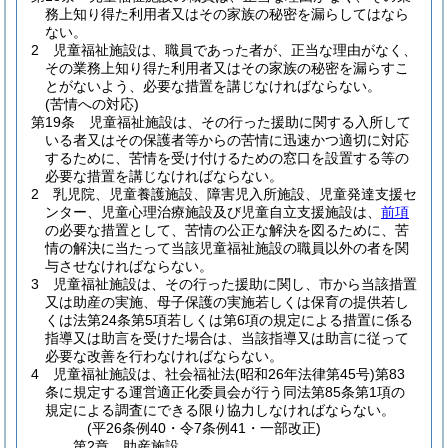
務上知り得た利用者又はその家族の秘密を漏らしてはなら
ない。
2
児童福祉施設は、職員であった者が、正当な理由がなく、
その業務上知り得た利用者又はその家族の秘密を漏らすこ
とがないよう、必要な措置を講じなければならない。
(苦情への対応)
第19条
児童福祉施設は、その行った援助に関する入所して
いる者又はその保護者等からの苦情に迅速かつ適切に対応
するために、苦情を受け付けるための窓口を設置する等の
必要な措置を講じなければならない。
2
乳児院、児童養護施設、障害児入所施設、児童発達支援セ
ンター、児童心理治療施設及び児童自立支援施設は、
前項
の必要な措置として、苦情の公正な解決を図るために、苦
情の解決に当たって当該児童福祉施設の職員以外の者を関
与させなければならない。
3
児童福祉施設は、その行った援助に関し、市から当該措置
又は助産の実施、母子保護の実施若しくは保育の提供若し
くは法第24条第5項若しくは第6項の規定による措置に係る
指導又は助言を受けた場合は、当該指導又は助言に従って
必要な改善を行わなければならない。
4
児童福祉施設は、社会福祉法
(昭和26年法律第45号)
第83
条に規定する運営適正化委員会が行う同法第85条第1項の
規定による調査にできる限り協力しなければならない。
(平26条例40・令7条例41・一部改正)
第2章
助産施設