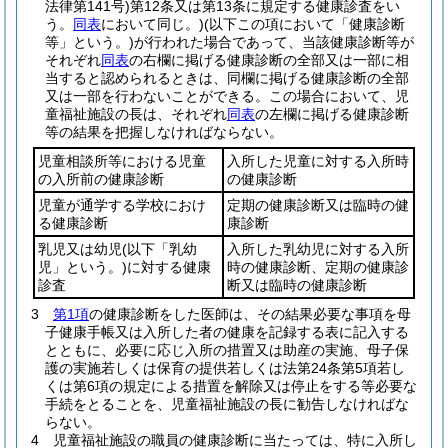
法律第141号)
第12条又は第13条に規定する健康診査をい
う。
同表
において同じ。)
(以下この項において「健康診断
等」という。)
が行われた場合であって、当該健康診断等が
それぞれ
同表
の右欄に掲げる健康診断の全部又は一部に相
当すると認められるときは、同欄に掲げる健康診断の全部
又は一部を行わないことができる。
この場合において、児
童福祉施設の長は、それぞれ
同表
の左欄に掲げる健康診断
等の結果を把握しなければならない。
児童相談所等における児童
入所した児童に対する入所時
の入所前の健康診断
の健康診断
児童が通学する学校におけ
定期の健康診断又は臨時の健
る健康診断
康診断
乳児又は幼児
(以下「乳幼
入所した乳幼児に対する入所
児」という。)
に対する健康
時の健康診断、定期の健康診
診査
断又は臨時の健康診断
3
第1項
の健康診断をした医師は、その結果必要な事項を母
子健康手帳又は入所した者の健康を記録する表に記入する
とともに、必要に応じ入所の措置又は助産の実施、母子保
護の実施若しくは保育の提供若しくは法第24条第5項若し
くは第6項の規定による措置を解除又は停止をする等必要な
手続をとることを、児童福祉施設の長に勧告しなければな
らない。
4
児童福祉施設の職員の健康診断に当たっては、特に入所し