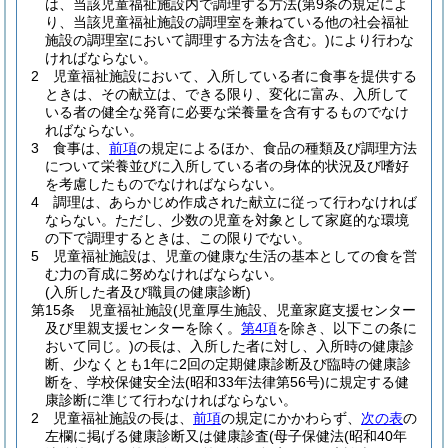
は、当該児童福祉施設内で調理する方法
(第9条の規定によ
り、当該児童福祉施設の調理室を兼ねている他の社会福祉
施設の調理室において調理する方法を含む。)
により行わな
ければならない。
2
児童福祉施設において、入所している者に食事を提供する
ときは、その献立は、できる限り、変化に富み、入所して
いる者の健全な発育に必要な栄養量を含有するものでなけ
ればならない。
3
食事は、
前項
の規定によるほか、食品の種類及び調理方法
について栄養並びに入所している者の身体的状況及び嗜好
を考慮したものでなければならない。
4
調理は、あらかじめ作成された献立に従って行わなければ
ならない。
ただし、少数の児童を対象として家庭的な環境
の下で調理するときは、この限りでない。
5
児童福祉施設は、児童の健康な生活の基本としての食を営
む力の育成に努めなければならない。
(入所した者及び職員の健康診断)
第15条
児童福祉施設
(児童厚生施設、児童家庭支援センター
及び里親支援センターを除く。
第4項
を除き、以下この条に
おいて同じ。)
の長は、入所した者に対し、入所時の健康診
断、少なくとも1年に2回の定期健康診断及び臨時の健康診
断を、学校保健安全法
(昭和33年法律第56号)
に規定する健
康診断に準じて行わなければならない。
2
児童福祉施設の長は、
前項
の規定にかかわらず、
次の表
の
左欄に掲げる健康診断又は健康診査
(母子保健法
(昭和40年