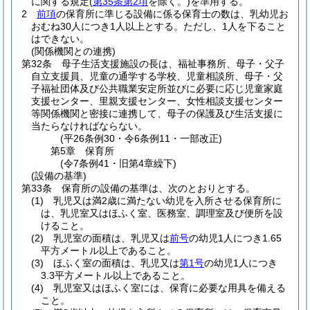
に関する規定
(
第35条第2項
を除く。)
を準用する。
2
前項
の保育所に準じる設備に係る保育士の数は、乳幼児お
おむね30人につき1人以上とする。
ただし、1人を下ること
はできない。
(関係機関との連携)
第32条
母子生活支援施設の長は、福祉事務所、母子・父子
自立支援員、児童の通学する学校、児童相談所、母子・父
子福祉団体及び公共職業安定所並びに必要に応じ児童家庭
支援センター、里親支援センター、女性相談支援センター
等関係機関と密接に連携して、母子の保護及び生活支援に
当たらなければならない。
(平26条例30・令6条例11・一部改正)
第5章
保育所
(令7条例41・旧第4章繰下)
(設備の基準)
第33条
保育所の設備の基準は、次のとおりとする。
(1)
乳児又は満2歳に満たない幼児を入所させる保育所に
は、乳児室又はほふく室、医務室、調理室及び便所を設
けること。
(2)
乳児室の面積は、乳児又は
前号
の幼児1人につき1.65
平方メートル以上であること。
(3)
ほふく室の面積は、乳児又は
第1号
の幼児1人につき
3.3平方メートル以上であること。
(4)
乳児室又はほふく室には、保育に必要な用具を備える
こと。