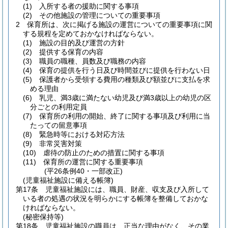
(1)
入所する者の援助に関する事項
(2)
その他施設の管理についての重要事項
2
保育所は、次に掲げる施設の運営についての重要事項に関
する規程を定めておかなければならない。
(1)
施設の目的及び運営の方針
(2)
提供する保育の内容
(3)
職員の職種、員数及び職務の内容
(4)
保育の提供を行う日及び時間並びに提供を行わない日
(5)
保護者から受領する費用の種類及び額並びに支払を求
める理由
(6)
乳児、満3歳に満たない幼児及び満3歳以上の幼児の区
分ごとの利用定員
(7)
保育所の利用の開始、終了に関する事項及び利用に当
たっての留意事項
(8)
緊急時等における対応方法
(9)
非常災害対策
(10)
虐待の防止のための措置に関する事項
(11)
保育所の運営に関する重要事項
(平26条例40・一部改正)
(児童福祉施設に備える帳簿)
第17条
児童福祉施設には、職員、財産、収支及び入所して
いる者の処遇の状況を明らかにする帳簿を整備しておかな
ければならない。
(秘密保持等)
第18条
児童福祉施設の職員は、正当な理由がなく、その業