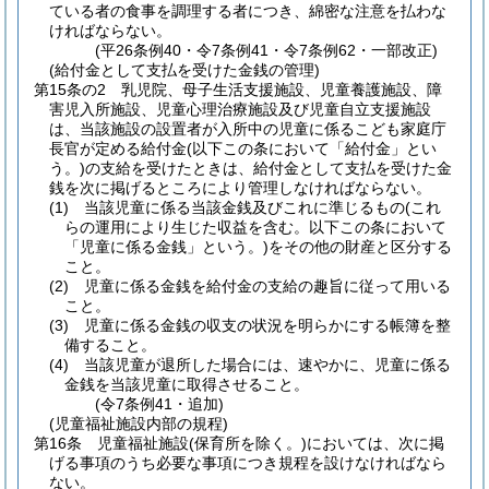
ている者の食事を調理する者につき、綿密な注意を払わな
ければならない。
(平26条例40・令7条例41・令7条例62・一部改正)
(給付金として支払を受けた金銭の管理)
第15条の2
乳児院、母子生活支援施設、児童養護施設、障
害児入所施設、児童心理治療施設及び児童自立支援施設
は、当該施設の設置者が入所中の児童に係るこども家庭庁
長官が定める給付金
(以下この条において「給付金」とい
う。)
の支給を受けたときは、給付金として支払を受けた金
銭を次に掲げるところにより管理しなければならない。
(1)
当該児童に係る当該金銭及びこれに準じるもの
(これ
らの運用により生じた収益を含む。以下この条において
「児童に係る金銭」という。)
をその他の財産と区分する
こと。
(2)
児童に係る金銭を給付金の支給の趣旨に従って用いる
こと。
(3)
児童に係る金銭の収支の状況を明らかにする帳簿を整
備すること。
(4)
当該児童が退所した場合には、速やかに、児童に係る
金銭を当該児童に取得させること。
(令7条例41・追加)
(児童福祉施設内部の規程)
第16条
児童福祉施設
(保育所を除く。)
においては、次に掲
げる事項のうち必要な事項につき規程を設けなければなら
ない。