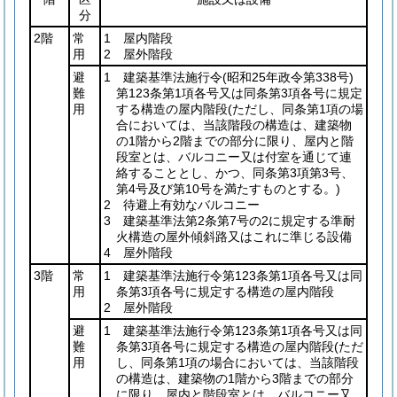
分
2階
常
1 屋内階段
用
2 屋外階段
避
1 建築基準法施行令
(昭和25年政令第338号)
難
第123条第1項各号又は同条第3項各号に規定
用
する構造の屋内階段
(ただし、同条第1項の場
合においては、当該階段の構造は、建築物
の1階から2階までの部分に限り、屋内と階
段室とは、バルコニー又は付室を通じて連
絡することとし、かつ、同条第3項第3号、
第4号及び第10号を満たすものとする。)
2 待避上有効なバルコニー
3 建築基準法第2条第7号の2に規定する準耐
火構造の屋外傾斜路又はこれに準じる設備
4 屋外階段
3階
常
1 建築基準法施行令第123条第1項各号又は同
用
条第3項各号に規定する構造の屋内階段
2 屋外階段
避
1 建築基準法施行令第123条第1項各号又は同
難
条第3項各号に規定する構造の屋内階段
(ただ
用
し、同条第1項の場合においては、当該階段
の構造は、建築物の1階から3階までの部分
に限り、屋内と階段室とは、バルコニー又