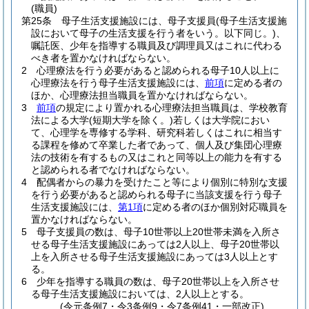
(職員)
第25条
母子生活支援施設には、母子支援員
(母子生活支援施
設において母子の生活支援を行う者をいう。以下同じ。)
、
嘱託医、少年を指導する職員及び調理員又はこれに代わる
べき者を置かなければならない。
2
心理療法を行う必要があると認められる母子10人以上に
心理療法を行う母子生活支援施設には、
前項
に定める者の
ほか、心理療法担当職員を置かなければならない。
3
前項
の規定により置かれる心理療法担当職員は、学校教育
法による大学
(短期大学を除く。)
若しくは大学院におい
て、心理学を専修する学科、研究科若しくはこれに相当す
る課程を修めて卒業した者であって、個人及び集団心理療
法の技術を有するもの又はこれと同等以上の能力を有する
と認められる者でなければならない。
4
配偶者からの暴力を受けたこと等により個別に特別な支援
を行う必要があると認められる母子に当該支援を行う母子
生活支援施設には、
第1項
に定める者のほか個別対応職員を
置かなければならない。
5
母子支援員の数は、母子10世帯以上20世帯未満を入所さ
せる母子生活支援施設にあっては2人以上、母子20世帯以
上を入所させる母子生活支援施設にあっては3人以上とす
る。
6
少年を指導する職員の数は、母子20世帯以上を入所させ
る母子生活支援施設においては、2人以上とする。
(令元条例7・令3条例9・令7条例41・一部改正)