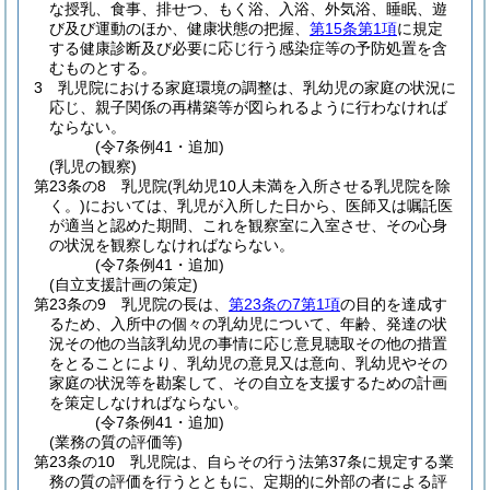
な授乳、食事、排せつ、もく浴、入浴、外気浴、睡眠、遊
び及び運動のほか、健康状態の把握、
第15条第1項
に規定
する健康診断及び必要に応じ行う感染症等の予防処置を含
むものとする。
3
乳児院における家庭環境の調整は、乳幼児の家庭の状況に
応じ、親子関係の再構築等が図られるように行わなければ
ならない。
(令7条例41・追加)
(乳児の観察)
第23条の8
乳児院
(乳幼児10人未満を入所させる乳児院を除
く。)
においては、乳児が入所した日から、医師又は嘱託医
が適当と認めた期間、これを観察室に入室させ、その心身
の状況を観察しなければならない。
(令7条例41・追加)
(自立支援計画の策定)
第23条の9
乳児院の長は、
第23条の7第1項
の目的を達成す
るため、入所中の個々の乳幼児について、年齢、発達の状
況その他の当該乳幼児の事情に応じ意見聴取その他の措置
をとることにより、乳幼児の意見又は意向、乳幼児やその
家庭の状況等を勘案して、その自立を支援するための計画
を策定しなければならない。
(令7条例41・追加)
(業務の質の評価等)
第23条の10
乳児院は、自らその行う法第37条に規定する業
務の質の評価を行うとともに、定期的に外部の者による評