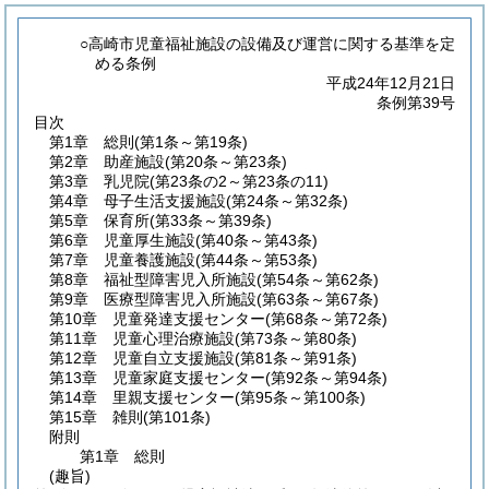
○高崎市児童福祉施設の設備及び運営に関する基準を定
める条例
平成24年12月21日
条例第39号
目次
第1章
総則
(第1条～第19条)
第2章
助産施設
(第20条～第23条)
第3章
乳児院
(第23条の2～第23条の11)
第4章
母子生活支援施設
(第24条～第32条)
第5章
保育所
(第33条～第39条)
第6章
児童厚生施設
(第40条～第43条)
第7章
児童養護施設
(第44条～第53条)
第8章
福祉型障害児入所施設
(第54条～第62条)
第9章
医療型障害児入所施設
(第63条～第67条)
第10章
児童発達支援センター
(第68条～第72条)
第11章
児童心理治療施設
(第73条～第80条)
第12章
児童自立支援施設
(第81条～第91条)
第13章
児童家庭支援センター
(第92条～第94条)
第14章
里親支援センター
(第95条～第100条)
第15章
雑則
(第101条)
附則
第1章
総則
(趣旨)