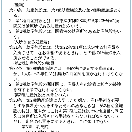
(種類)
第20条
助産施設は、第1種助産施設及び第2種助産施設とす
る。
2
第1種助産施設とは、医療法
(昭和23年法律第205号)
の病
院又は診療所である助産施設をいう。
3
第2種助産施設とは、医療法の助産所である助産施設をい
う。
(入所させる妊産婦)
第21条
助産施設には、法第22条第1項に規定する妊産婦を
入所させて、なお余裕のあるときは、その他の妊産婦を入
所させることができる。
(第2種助産施設の職員)
第22条
第2種助産施設には、医療法に規定する職員のほ
か、1人以上の専任又は嘱託の助産師を置かなければならな
い。
2
第2種助産施設の嘱託医は、産婦人科の診療に相当の経験
を有する者でなければならない。
(第2種助産施設と異常分べん)
第23条
第2種助産施設に入所した妊婦が、産科手術を必要
とする異常分べんをするおそれのあるときは、第2種助産施
設の長は、速やかにこれを第1種助産施設その他適当な病院
又は診療所に入所させる手続をとらなければならない。
た
だし、応急の処置を要するときは、この限りでない。
第3章
乳児院