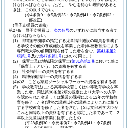
けなければならない。
ただし、やむを得ない理由があると
きは、この限りでない。
(令4条例9・令5条例25・令7条例41・令7条例62・
一部改正)
(母子支援員の資格)
第27条
母子支援員は、
次の各号
のいずれかに該当する者で
なければならない。
(1)
都道府県知事の指定する児童福祉施設の職員を養成す
る学校その他の養成施設を卒業した者
(学校教育法による
専門職大学の前期課程を修了した者を含む。
第41条第2
項第1号
及び
第47条第1号
において同じ。)
(2)
保育士又は地域限定保育士
(
第31条第2項
において単に
「保育士」という。)
の資格を有する者
(3)
社会福祉士の資格を有する者
(4)
精神保健福祉士の資格を有する者
(4)の2
こども家庭ソーシャルワーカーの資格を有する者
(5)
学校教育法による高等学校若しくは中等教育学校を卒
業した者、同法第90条第2項の規定により大学への入学
を認められた者若しくは通常の課程による12年の学校教
育を修了した者
(通常の課程以外の課程によりこれに相当
する学校教育を修了した者を含む。)
又は文部科学大臣が
これと同等以上の資格を有すると認定した者であって、2
年以上児童福祉事業に従事したもの
(平28条例30・令元条例7・令7条例41・令7条例