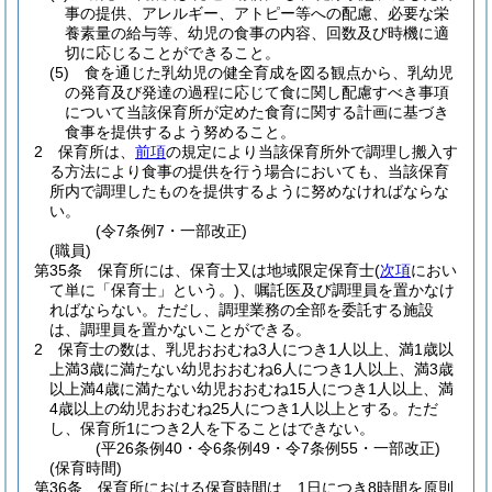
事の提供、アレルギー、アトピー等への配慮、必要な栄
養素量の給与等、幼児の食事の内容、回数及び時機に適
切に応じることができること。
(5)
食を通じた乳幼児の健全育成を図る観点から、乳幼児
の発育及び発達の過程に応じて食に関し配慮すべき事項
について当該保育所が定めた食育に関する計画に基づき
食事を提供するよう努めること。
2
保育所は、
前項
の規定により当該保育所外で調理し搬入す
る方法により食事の提供を行う場合においても、当該保育
所内で調理したものを提供するように努めなければならな
い。
(令7条例7・一部改正)
(職員)
第35条
保育所には、保育士又は地域限定保育士
(
次項
におい
て単に「保育士」という。)
、嘱託医及び調理員を置かなけ
ればならない。
ただし、調理業務の全部を委託する施設
は、調理員を置かないことができる。
2
保育士の数は、乳児おおむね3人につき1人以上、満1歳以
上満3歳に満たない幼児おおむね6人につき1人以上、満3歳
以上満4歳に満たない幼児おおむね15人につき1人以上、満
4歳以上の幼児おおむね25人につき1人以上とする。
ただ
し、保育所1につき2人を下ることはできない。
(平26条例40・令6条例49・令7条例55・一部改正)
(保育時間)
第36条
保育所における保育時間は、1日につき8時間を原則