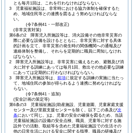
とも毎月1回は、これを行わなければならない。
3
児童福祉施設は、非常時における協力体制を確保するた
め、地域住民等との連携を図るよう努めなければならな
い。
(令7条例41・一部改正)
(非常災害対策)
第6条の2
障害児入所施設等は、消火設備その他非常災害の
際に必要な設備を設けるとともに、非常災害に対する具体
的計画を立て、非常災害の発生時の関係機関への通報及び
連絡体制を整備し、それらを定期的に職員に周知しなけれ
ばならない。
2
障害児入所施設等は、非常災害に備えるため、避難及び消
火に対する訓練にあっては毎月1回、救出その他必要な訓練
にあっては定期的に行わなければならない。
3
障害児入所施設等は、
前項
に規定する訓練の実施に当たっ
て、地域住民の参加が得られるよう連携に努めなければな
らない。
(令7条例41・追加)
(安全計画の策定等)
第6条の3
児童福祉施設
(助産施設、児童遊園、児童家庭支援
センター及び里親支援センターを除く。以下この条及び
次
条
において同じ。)
は、児童の安全の確保を図るため、当該
児童福祉施設の設備の安全点検、職員、児童等に対する施
設外での活動、取組等を含めた児童福祉施設での生活その
他の日常生活における安全に関する指導、職員の研修及び