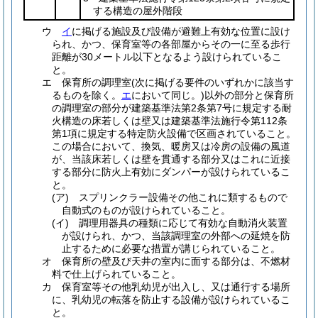
する構造の屋外階段
ウ
イ
に掲げる施設及び設備が避難上有効な位置に設け
られ、かつ、保育室等の各部屋からその一に至る歩行
距離が30メートル以下となるよう設けられているこ
と。
エ
保育所の調理室
(次に掲げる要件のいずれかに該当す
るものを除く。
エ
において同じ。)
以外の部分と保育所
の調理室の部分が建築基準法第2条第7号に規定する耐
火構造の床若しくは壁又は建築基準法施行令第112条
第1項に規定する特定防火設備で区画されていること。
この場合において、換気、暖房又は冷房の設備の風道
が、当該床若しくは壁を貫通する部分又はこれに近接
する部分に防火上有効にダンパーが設けられているこ
と。
(ア)
スプリンクラー設備その他これに類するもので
自動式のものが設けられていること。
(イ)
調理用器具の種類に応じて有効な自動消火装置
が設けられ、かつ、当該調理室の外部への延焼を防
止するために必要な措置が講じられていること。
オ
保育所の壁及び天井の室内に面する部分は、不燃材
料で仕上げられていること。
カ
保育室等その他乳幼児が出入し、又は通行する場所
に、乳幼児の転落を防止する設備が設けられているこ
と。