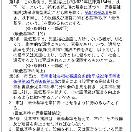
第1条
この条例は、児童福祉法
(昭和22年法律第164号。以
下「法」という。)
第45条第1項の規定に基づき、児童福祉
施設
(幼保連携型認定こども園を除く。
第94条第2項
を除
き、以下同じ。)
の設備及び運営に関する基準
(以下「最低
基準」という。)
を定めるものとする。
(令7条例41・一部改正)
(最低基準の目的)
第2条
最低基準は、児童福祉施設に入所している者が、明る
くて、衛生的な環境において、素養があり、かつ、適切な
訓練を受けた職員
(児童福祉施設の長を含む。以下同じ。)
の指導又は支援により、心身ともに健やかにして、社会に
適応するように育成されることを保障するものとする。
(令7条例41・一部改正)
(最低基準の向上)
第3条
市長は、
高崎市社会福祉審議会条例
(平成22年高崎市
条例第53号)
第6条第1項
の規定により設置する高崎市社会
福祉審議会児童福祉専門分科会の意見を聴き、児童福祉施
設に対し、最低基準を超えて、その設備及び運営を向上さ
せるように勧告することができる。
2
市は、最低基準を常に向上させるように努めるものとす
る。
(最低基準と児童福祉施設)
第4条
児童福祉施設は、最低基準を超えて、常に、その設備
及び運営を向上させなければならない。
2
最低基準を超えて、設備を有し、又は運営をしている児童