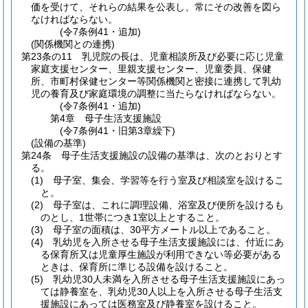
価を受けて、それらの結果を公表し、常にその改善を図ら
なければならない。
(令7条例41・追加)
(関係機関との連携)
第23条の11
乳児院の長は、児童相談所及び必要に応じ児童
家庭支援センター、里親支援センター、児童委員、保健
所、市町村保健センター等関係機関と密接に連携して乳幼
児の養育及び家庭環境の調整に当たらなければならない。
(令7条例41・追加)
第4章
母子生活支援施設
(令7条例41・旧第3章繰下)
(設備の基準)
第24条
母子生活支援施設の設備の基準は、次のとおりとす
る。
(1)
母子室、集会、学習等を行う室及び相談室を設けるこ
と。
(2)
母子室は、これに調理設備、浴室及び便所を設けるも
のとし、1世帯につき1室以上とすること。
(3)
母子室の面積は、30平方メートル以上であること。
(4)
乳幼児を入所させる母子生活支援施設には、付近にあ
る保育所又は児童厚生施設が利用できない等必要がある
ときは、保育所に準じる設備を設けること。
(5)
乳幼児30人未満を入所させる母子生活支援施設にあっ
ては静養室を、乳幼児30人以上を入所させる母子生活支
援施設にあっては医務室及び静養室を設けること。