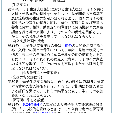
55・令7条例62・一部改正)
(生活支援)
第28条
母子生活支援施設における生活支援は、母子を共に
入所させる施設の特性を生かしつつ、親子関係の再構築等
及び退所後の生活の安定が図られるよう、個々の母子の家
庭生活及び稼働の状況に応じ、就労、家庭生活及び児童の
養育に関する相談、助言及び指導並びに関係機関との連絡
調整を行う等の支援により、その自立の促進を目的とし、
かつ、その私生活を尊重して行わなければならない。
(自立支援計画の策定)
第29条
母子生活支援施設の長は、
前条
の目的を達成するた
め、入所中の個々の母子について、年齢、発達の状況その
他の当該母子の事情に応じ意見聴取その他の措置をとるこ
とにより、母子それぞれの意見又は意向、母子やその家庭
の状況等を勘案して、その自立を支援するための計画を策
定しなければならない。
(令6条例11・一部改正)
(業務の質の評価等)
第30条
母子生活支援施設は、自らその行う法第38条に規定
する業務の質の評価を行うとともに、定期的に外部の者に
よる評価を受けて、それらの結果を公表し、常にその改善
を図らなければならない。
(保育所に準じる設備)
第31条
第24条第4号
の規定により母子生活支援施設に保育
所に準じる設備を設けるときは、この条例で定める保育所