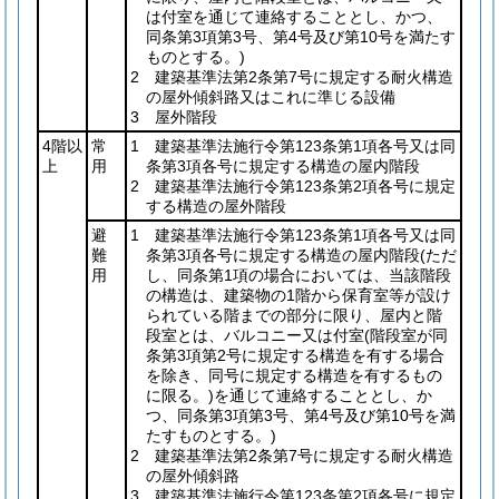
は付室を通じて連絡することとし、かつ、
同条第3項第3号、第4号及び第10号を満たす
ものとする。)
2 建築基準法第2条第7号に規定する耐火構造
の屋外傾斜路又はこれに準じる設備
3 屋外階段
4階以
常
1 建築基準法施行令第123条第1項各号又は同
上
用
条第3項各号に規定する構造の屋内階段
2 建築基準法施行令第123条第2項各号に規定
する構造の屋外階段
避
1 建築基準法施行令第123条第1項各号又は同
難
条第3項各号に規定する構造の屋内階段
(ただ
用
し、同条第1項の場合においては、当該階段
の構造は、建築物の1階から保育室等が設け
られている階までの部分に限り、屋内と階
段室とは、バルコニー又は付室
(階段室が同
条第3項第2号に規定する構造を有する場合
を除き、同号に規定する構造を有するもの
に限る。)
を通じて連絡することとし、か
つ、同条第3項第3号、第4号及び第10号を満
たすものとする。)
2 建築基準法第2条第7号に規定する耐火構造
の屋外傾斜路
3 建築基準法施行令第123条第2項各号に規定