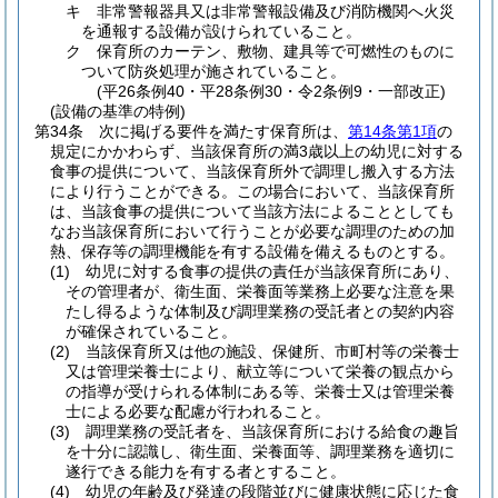
キ
非常警報器具又は非常警報設備及び消防機関へ火災
を通報する設備が設けられていること。
ク
保育所のカーテン、敷物、建具等で可燃性のものに
ついて防炎処理が施されていること。
(平26条例40・平28条例30・令2条例9・一部改正)
(設備の基準の特例)
第34条
次に掲げる要件を満たす保育所は、
第14条第1項
の
規定にかかわらず、当該保育所の満3歳以上の幼児に対する
食事の提供について、当該保育所外で調理し搬入する方法
により行うことができる。
この場合において、当該保育所
は、当該食事の提供について当該方法によることとしても
なお当該保育所において行うことが必要な調理のための加
熱、保存等の調理機能を有する設備を備えるものとする。
(1)
幼児に対する食事の提供の責任が当該保育所にあり、
その管理者が、衛生面、栄養面等業務上必要な注意を果
たし得るような体制及び調理業務の受託者との契約内容
が確保されていること。
(2)
当該保育所又は他の施設、保健所、市町村等の栄養士
又は管理栄養士により、献立等について栄養の観点から
の指導が受けられる体制にある等、栄養士又は管理栄養
士による必要な配慮が行われること。
(3)
調理業務の受託者を、当該保育所における給食の趣旨
を十分に認識し、衛生面、栄養面等、調理業務を適切に
遂行できる能力を有する者とすること。
(4)
幼児の年齢及び発達の段階並びに健康状態に応じた食