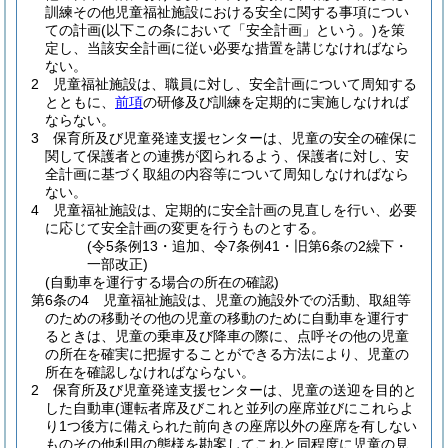
訓練その他児童福祉施設における安全に関する事項につい
ての計画
(以下この条において「安全計画」という。)
を策
定し、当該安全計画に従い必要な措置を講じなければなら
ない。
2
児童福祉施設は、職員に対し、安全計画について周知する
とともに、
前項
の研修及び訓練を定期的に実施しなければ
ならない。
3
保育所及び児童発達支援センターは、児童の安全の確保に
関して保護者との連携が図られるよう、保護者に対し、安
全計画に基づく取組の内容等について周知しなければなら
ない。
4
児童福祉施設は、定期的に安全計画の見直しを行い、必要
に応じて安全計画の変更を行うものとする。
(令5条例13・追加、令7条例41・旧第6条の2繰下・
一部改正)
(自動車を運行する場合の所在の確認)
第6条の4
児童福祉施設は、児童の施設外での活動、取組等
のための移動その他の児童の移動のために自動車を運行す
るときは、児童の乗車及び降車の際に、点呼その他の児童
の所在を確実に把握することができる方法により、児童の
所在を確認しなければならない。
2
保育所及び児童発達支援センターは、児童の送迎を目的と
した自動車
(運転者席及びこれと並列の座席並びにこれらよ
り1つ後方に備えられた前向きの座席以外の座席を有しない
ものその他利用の態様を勘案してこれと同程度に児童の見