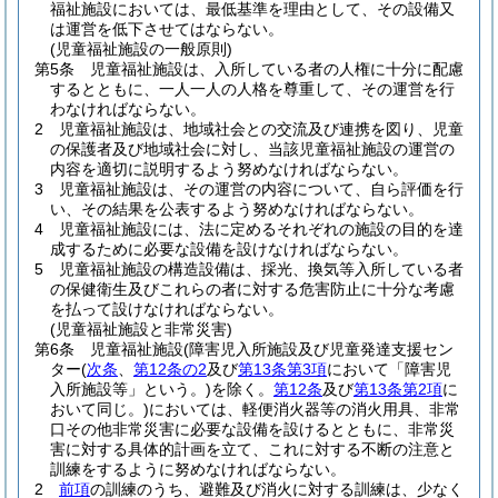
福祉施設においては、最低基準を理由として、その設備又
は運営を低下させてはならない。
(児童福祉施設の一般原則)
第5条
児童福祉施設は、入所している者の人権に十分に配慮
するとともに、一人一人の人格を尊重して、その運営を行
わなければならない。
2
児童福祉施設は、地域社会との交流及び連携を図り、児童
の保護者及び地域社会に対し、当該児童福祉施設の運営の
内容を適切に説明するよう努めなければならない。
3
児童福祉施設は、その運営の内容について、自ら評価を行
い、その結果を公表するよう努めなければならない。
4
児童福祉施設には、法に定めるそれぞれの施設の目的を達
成するために必要な設備を設けなければならない。
5
児童福祉施設の構造設備は、採光、換気等入所している者
の保健衛生及びこれらの者に対する危害防止に十分な考慮
を払って設けなければならない。
(児童福祉施設と非常災害)
第6条
児童福祉施設
(障害児入所施設及び児童発達支援セン
ター
(
次条
、
第12条の2
及び
第13条第3項
において「障害児
入所施設等」という。)
を除く。
第12条
及び
第13条第2項
に
おいて同じ。)
においては、軽便消火器等の消火用具、非常
口その他非常災害に必要な設備を設けるとともに、非常災
害に対する具体的計画を立て、これに対する不断の注意と
訓練をするように努めなければならない。
2
前項
の訓練のうち、避難及び消火に対する訓練は、少なく