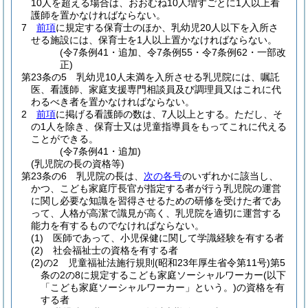
10人を超える場合は、おおむね10人増すごとに1人以上看
護師を置かなければならない。
7
前項
に規定する保育士のほか、乳幼児20人以下を入所さ
せる施設には、保育士を1人以上置かなければならない。
(令7条例41・追加、令7条例55・令7条例62・一部改
正)
第23条の5
乳幼児10人未満を入所させる乳児院には、嘱託
医、看護師、家庭支援専門相談員及び調理員又はこれに代
わるべき者を置かなければならない。
2
前項
に掲げる看護師の数は、7人以上とする。
ただし、そ
の1人を除き、保育士又は児童指導員をもってこれに代える
ことができる。
(令7条例41・追加)
(乳児院の長の資格等)
第23条の6
乳児院の長は、
次の各号
のいずれかに該当し、
かつ、こども家庭庁長官が指定する者が行う乳児院の運営
に関し必要な知識を習得させるための研修を受けた者であ
って、人格が高潔で識見が高く、乳児院を適切に運営する
能力を有するものでなければならない。
(1)
医師であって、小児保健に関して学識経験を有する者
(2)
社会福祉士の資格を有する者
(2)の2
児童福祉法施行規則
(昭和23年厚生省令第11号)
第5
条の2の8に規定するこども家庭ソーシャルワーカー
(以下
「こども家庭ソーシャルワーカー」という。)
の資格を有
する者