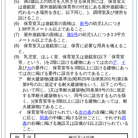
(5)
満2歳以上の幼児を入所させる保育所には、保育室又
は遊戯室、屋外遊戯場
(保育所の付近にある屋外遊戯場に
代わるべき場所を含む。以下同じ。)
、調理室及び便所を
設けること。
(6)
保育室又は遊戯室の面積は、
前号
の幼児1人につき
1.98平方メートル以上であること。
(7)
屋外遊戯場の面積は、
第5号
の幼児1人につき3.3平方
メートル以上であること。
(8)
保育室又は遊戯室には、保育に必要な用具を備えるこ
と。
(9)
乳児室、ほふく室、保育室又は遊戯室
(以下「保育室
等」という。)
を2階に設ける建物にあっては次の
ア
、
イ
及び
カ
の要件に、保育室等を3階以上に設ける建物にあっ
ては次に掲げる要件に該当するものであること。
ア
耐火建築物
(建築基準法
(昭和25年法律第201号)
第2条
第9号の2に規定する耐火建築物をいう。以下この号に
おいて同じ。)
又は準耐火建築物
(同条第9号の3に規定
する準耐火建築物をいい、同号ロに該当するものを除
く。)
(保育室等を3階以上に設ける建物にあっては、耐
火建築物)
であること。
イ
保育室等が設けられている
次の表
の左欄に掲げる階
に応じ、
同表
の中欄に掲げる区分ごとに、それぞれ
同
表
の右欄に掲げる施設又は設備が1以上設けられている
こと。
階
区
施設又は設備