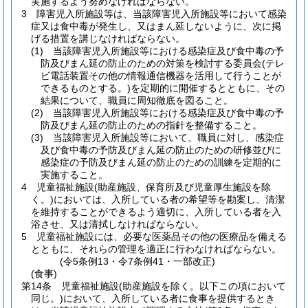
実施するよう努めなければならない。
3
障害児入所施設等は、当該障害児入所施設等において感染
症又は食中毒が発生し、又はまん延しないように、次に掲
げる措置を講じなければならない。
(1)
当該障害児入所施設等における感染症及び食中毒の予
防及びまん延の防止のための対策を検討する委員会
(テレ
ビ電話装置その他の情報通信機器を活用して行うことが
できるものとする。)
を定期的に開催するとともに、その
結果について、職員に周知徹底を図ること。
(2)
当該障害児入所施設等における感染症及び食中毒の予
防及びまん延の防止のための指針を整備すること。
(3)
当該障害児入所施設等において、職員に対し、感染症
及び食中毒の予防及びまん延の防止のための研修並びに
感染症の予防及びまん延の防止のための訓練を定期的に
実施すること。
4
児童福祉施設
(助産施設、保育所及び児童厚生施設を除
く。)
においては、入所している者の希望等を勘案し、清潔
を維持することができるよう適切に、入所している者を入
浴させ、又は清拭しなければならない。
5
児童福祉施設には、必要な医薬品その他の医療品を備える
とともに、それらの管理を適正に行わなければならない。
(令5条例13・令7条例41・一部改正)
(食事)
第14条
児童福祉施設
(助産施設を除く。以下この項において
同じ。)
において、入所している者に食事を提供するとき