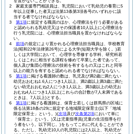
を置かないことができる。
2
家庭支援専門相談員は、乳児院において乳幼児の養育に5
年以上従事した者又は法第13条第3項各号のいずれかに該
当する者でなければならない。
3
第1項
に規定する職員のほか、心理療法を行う必要がある
と認められる乳幼児又はその保護者10人以上に心理療法を
行う乳児院には、心理療法担当職員を置かなければならな
い。
4
前項
の規定により置かれる心理療法担当職員は、学校教育
法
(昭和22年法律第26号)
による大学
(短期大学を除く。)
若
しくは大学院において、心理学を専修する学科、研究科若
しくはこれに相当する課程を修めて卒業した者であって、
個人及び集団心理療法の技術を有するもの又はこれと同等
以上の能力を有すると認められる者でなければならない。
5
第1項
に掲げる看護師の数は、乳児及び満2歳に満たない
幼児おおむね1.6人につき1人以上、満2歳以上満3歳に満た
ない幼児おおむね2人につき1人以上、満3歳以上の幼児お
おむね4人につき1人以上
(これらの合計数が7人未満である
ときは、7人以上)
とする。
6
第1項
に掲げる看護師は、保育士若しくは群馬県の区域に
係る法第18条の29に規定する地域限定保育士
(以下「地域
限定保育士」という。)
(
次項
及び
次条第2項
において単に
「保育士」という。)
又は児童指導員
(児童の生活指導を行
う者をいう。以下同じ。)
をもってこれに代えることができ
る。
ただし、乳幼児10人の乳児院には2人以上、乳幼児が