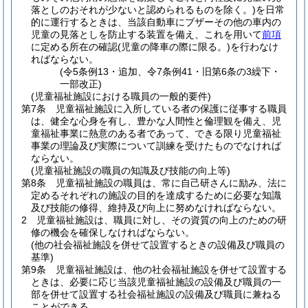
落としのおそれが少ないと認められるものを除く。)
を日常
的に運行するときは、当該自動車にブザーその他の車内の
児童の見落としを防止する装置を備え、これを用いて
前項
に定める所在の確認
(児童の降車の際に限る。)
を行わなけ
ればならない。
(令5条例13・追加、令7条例41・旧第6条の3繰下・
一部改正)
(児童福祉施設における職員の一般的要件)
第7条
児童福祉施設に入所している者の保護に従事する職員
は、健全な心身を有し、豊かな人間性と倫理観を備え、児
童福祉事業に熱意のある者であって、できる限り児童福祉
事業の理論及び実際について訓練を受けたものでなければ
ならない。
(児童福祉施設の職員の知識及び技能の向上等)
第8条
児童福祉施設の職員は、常に自己研さんに励み、法に
定めるそれぞれの施設の目的を達成するために必要な知識
及び技能の修得、維持及び向上に努めなければならない。
2
児童福祉施設は、職員に対し、その資質の向上のための研
修の機会を確保しなければならない。
(他の社会福祉施設を併せて設置するときの設備及び職員の
基準)
第9条
児童福祉施設は、他の社会福祉施設を併せて設置する
ときは、必要に応じ当該児童福祉施設の設備及び職員の一
部を併せて設置する社会福祉施設の設備及び職員に兼ねる
ことができる。