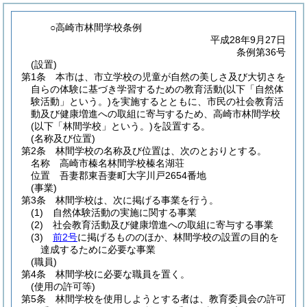
○高崎市林間学校条例
平成28年9月27日
条例第36号
(設置)
第1条
本市は、市立学校の児童が自然の美しさ及び大切さを
自らの体験に基づき学習するための教育活動
(以下「自然体
験活動」という。)
を実施するとともに、市民の社会教育活
動及び健康増進への取組に寄与するため、高崎市林間学校
(以下「林間学校」という。)
を設置する。
(名称及び位置)
第2条
林間学校の名称及び位置は、次のとおりとする。
名称 高崎市榛名林間学校榛名湖荘
位置 吾妻郡東吾妻町大字川戸2654番地
(事業)
第3条
林間学校は、次に掲げる事業を行う。
(1)
自然体験活動の実施に関する事業
(2)
社会教育活動及び健康増進への取組に寄与する事業
(3)
前2号
に掲げるもののほか、林間学校の設置の目的を
達成するために必要な事業
(職員)
第4条
林間学校に必要な職員を置く。
(使用の許可等)
第5条
林間学校を使用しようとする者は、教育委員会の許可