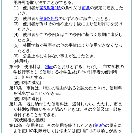
用許可を取り消すことができる。
(1)
使用者が
第5条第2項
の条件又は
前条
の規定に違反した
とき。
(2)
使用者が
第6条各号
のいずれかに該当したとき。
(3)
使用者が偽りその他不正な手段により使用許可を受け
たとき。
(4)
使用者がこの条例又はこの条例に基づく規則に違反し
たとき。
(5)
林間学校が災害その他の事故により使用できなくなっ
たとき。
(6)
公益上やむを得ない事由が生じたとき。
(使用料)
第9条
使用料は、
別表
のとおりとする。
ただし、市立学校の
学校行事として使用する小学生及びその引率者の使用料
は、無料とする。
(使用料の減免)
第10条
市長は、特別の理由があると認めたときは、使用料
を減免することができる。
(使用料の還付)
第11条
既に納付した使用料は、還付しない。
ただし、市長
が特別な理由があると認めたときは、その全部又は一部を
還付することができる。
(原状回復の義務)
第12条
使用者は、その使用を終了したとき
(
第8条
の規定に
よる使用の制限若しくは停止又は使用許可の取消しがあっ