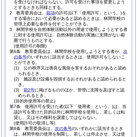
を受けなければならない。
許可を受けた事項を変更しよう
とするときも同様とする。
2
教育委員会は、
前項
の許可
(以下「使用許可」という。)
を
する場合において必要があると認めるときは、林間学校の
管理上必要な条件を付すことができる。
3
林間学校を自然体験活動以外の用途で使用しようとする者
に対する使用許可は、自然体験活動の実施に支障がない範
囲で行うものとする。
(使用許可の制限)
第6条
教育委員会は、林間学校を使用しようとする者が、
次
の各号
のいずれかに該当するときは、使用許可をしないこ
とができる。
(1)
公の秩序又は善良な風俗を害するおそれがあると認め
られるとき。
(2)
施設及び設備を毀損するおそれがあると認められると
き。
(3)
前2号
に掲げるもののほか、管理に支障を及ぼすと認
められるとき。
(目的外使用等の禁止)
第7条
使用許可を受けた者
(以下「使用者」という。)
は、当
該許可を受けた目的以外に林間学校を使用し、若しくは転
貸し、又はその権利を譲渡してはならない。
(使用許可の取消し等)
第8条
教育委員会は、
次の各号
のいずれかに該当するとき
は、林間学校の使用を制限し、若しくは停止させ、又は使