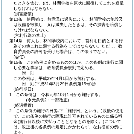
たときを含む。)
は、林間学校を原状に回復してこれを返還
しなければならない。
(損害賠償)
第13条
使用者は、故意又は過失により、林間学校の施設又
は設備を毀損し、又は滅失したときは、その損害を賠償し
なければならない。
(営利行為の禁止)
第14条
何人も、林間学校内において、営利を目的とする行
為その他これに類する行為をしてはならない。
ただし、教
育委員会の許可を受けた場合は、この限りでない。
(委任)
第15条
この条例に定めるもののほか、この条例の施行に関
し必要な事項は、教育委員会規則で定める。
附
則
この条例は、平成29年4月1日から施行する。
附
則
(平成31年3月29日
条例第15号)
抄
(施行期日)
1
この条例は、令和元年10月1日から施行する。
(令元条例2・一部改正)
(経過措置)
2
この条例の施行の日
(以下「施行日」という。)
以後の使用
で、この条例の施行の際現に許可されているものに係る料
金
(施行日以後に支払うこととなるものを除く。)
について
は、改正後の各条例の規定にかかわらず、なお従前の例に
よる。