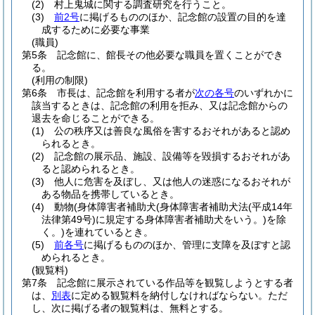
(2)
村上鬼城に関する調査研究を行うこと。
(3)
前2号
に掲げるもののほか、記念館の設置の目的を達
成するために必要な事業
(職員)
第5条
記念館に、館長その他必要な職員を置くことができ
る。
(利用の制限)
第6条
市長は、記念館を利用する者が
次の各号
のいずれかに
該当するときは、記念館の利用を拒み、又は記念館からの
退去を命じることができる。
(1)
公の秩序又は善良な風俗を害するおそれがあると認め
られるとき。
(2)
記念館の展示品、施設、設備等を毀損するおそれがあ
ると認められるとき。
(3)
他人に危害を及ぼし、又は他人の迷惑になるおそれが
ある物品を携帯しているとき。
(4)
動物
(身体障害者補助犬
(身体障害者補助犬法
(平成14年
法律第49号)
に規定する身体障害者補助犬をいう。)
を除
く。)
を連れているとき。
(5)
前各号
に掲げるもののほか、管理に支障を及ぼすと認
められるとき。
(観覧料)
第7条
記念館に展示されている作品等を観覧しようとする者
は、
別表
に定める観覧料を納付しなければならない。
ただ
し、次に掲げる者の観覧料は、無料とする。