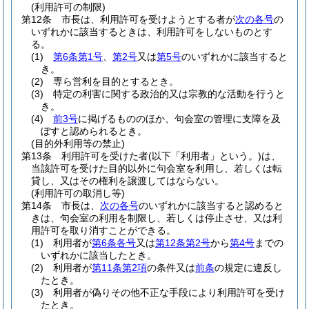
(利用許可の制限)
第12条
市長は、利用許可を受けようとする者が
次の各号
の
いずれかに該当するときは、利用許可をしないものとす
る。
(1)
第6条第1号
、
第2号
又は
第5号
のいずれかに該当すると
き。
(2)
専ら営利を目的とするとき。
(3)
特定の利害に関する政治的又は宗教的な活動を行うと
き。
(4)
前3号
に掲げるもののほか、句会室の管理に支障を及
ぼすと認められるとき。
(目的外利用等の禁止)
第13条
利用許可を受けた者
(以下「利用者」という。)
は、
当該許可を受けた目的以外に句会室を利用し、若しくは転
貸し、又はその権利を譲渡してはならない。
(利用許可の取消し等)
第14条
市長は、
次の各号
のいずれかに該当すると認めると
きは、句会室の利用を制限し、若しくは停止させ、又は利
用許可を取り消すことができる。
(1)
利用者が
第6条各号
又は
第12条第2号
から
第4号
までの
いずれかに該当したとき。
(2)
利用者が
第11条第2項
の条件又は
前条
の規定に違反し
たとき。
(3)
利用者が偽りその他不正な手段により利用許可を受け
たとき。