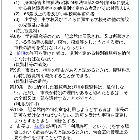
(1)
身体障害者福祉法
(昭和24年法律第283号)
第4条に規定
する身体障害者その他規則で定める者及びその付添人1人
(2)
65歳以上の者及び小学校就学前の者
(3)
小学校、中学校及びこれらに類する学校その他の施設
の児童及び生徒
(特別観覧料)
第8条
学術研究等のため、記念館に展示され、又は所蔵され
ている作品等の撮影、模写、模造等をしようとする者は、
市長の許可を受けなければならない。
2
前項
の許可を受けた者は、規則で定める特別観覧料を納付
しなければならない。
(観覧料等の減免)
第9条
市長は、特別の理由があると認めるときは、観覧料又
は特別観覧料を減免することができる。
(観覧料等の還付)
第10条
既に納付した観覧料及び特別観覧料は、還付しな
い。
ただし、市長が特別の理由があると認めたときは、そ
の全部又は一部を還付することができる。
(利用の許可)
第11条
記念館内の句会室を利用しようとする者は、市長の
許可を受けなければならない。
許可を受けた事項を変更し
ようとするときも、同様とする。
2
市長は、
前項
の許可
(以下「利用許可」という。)
をする場
合において必要があると認めるときは、句会室の管理上必
要な条件を付すことができる。