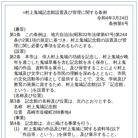
○村上鬼城記念館設置及び管理に関する条例
令和4年3月24日
条例第6号
(趣旨)
第1条
この条例は、地方自治法
(昭和22年法律第67号)
第244
条の2第1項の規定に基づき、村上鬼城記念館の設置及び管
理に関し必要な事項を定めるものとする。
(設置)
第2条
本市は、俳人村上鬼城の功績を記念し、村上鬼城が晩
年を過ごした鬼城草庵を含む記念館を永く保存し、村上鬼
城の作品、資料等を展示し、及び保管することにより村上
鬼城及び文学に対する市民の理解を深めるとともに、市民
の文化活動等の場として提供することで、文化、学術及び
教育の発展に資するため、村上鬼城記念館
(以下「記念館」
という。)
を設置する。
(名称及び位置)
第3条
記念館の名称及び位置は、次のとおりとする。
名称 村上鬼城記念館
位置 高崎市並榎町288番地4
(事業)
第4条
記念館は、次に掲げる事業を行う。
(1)
村上鬼城の作品及び村上鬼城に関する資料等
(以下
「作品等」という。)
を保管し、及び展示すること。