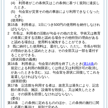
(4)
利用者がこの条例又はこの条例に基づく規則に違反し
たとき。
(5)
句会室が災害その他の事故により利用できなくなった
とき。
(使用料)
第15条
利用者は、1日につき500円の使用料を納付しなけれ
ばならない。
2
市長は、利用者の活動が句会その他の文化、学術又は教育
の発展に資する活動と認める場合その他特別の理由がある
と認める場合は、使用料を減免することができる。
3
既に納付した使用料は、還付しない。
ただし、市長が特別
の理由があると認めたときは、その全部又は一部を還付す
ることができる。
(原状回復の義務)
第16条
利用者は、句会室の利用を終了したとき
(
第14条
の
規定による利用の制限若しくは停止又は利用許可の取消し
があったときを含む。)
は、句会室を原状に回復してこれを
返還しなければならない。
(損害賠償)
第17条
記念館を利用する者は、故意又は過失により、記念
館の展示品、施設、設備等を毀損し、又は滅失したとき
は、その損害を賠償しなければならない。
(委任)
第18条
この条例に定めるもののほか、この条例の施行に関
し必要な事項は、規則で定める。