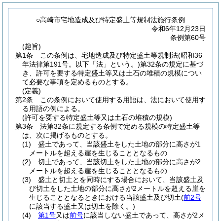
○高崎市宅地造成及び特定盛土等規制法施行条例
令和6年12月23日
条例第60号
(趣旨)
第1条
この条例は、宅地造成及び特定盛土等規制法
(昭和36
年法律第191号。以下「法」という。)
第32条の規定に基づ
き、許可を要する特定盛土等又は土石の堆積の規模につい
て必要な事項を定めるものとする。
(定義)
第2条
この条例において使用する用語は、法において使用す
る用語の例による。
(許可を要する特定盛土等又は土石の堆積の規模)
第3条
法第32条に規定する条例で定める規模の特定盛土等
は、次に掲げるものとする。
(1)
盛土であって、当該盛土をした土地の部分に高さが1
メートルを超える崖を生じることとなるもの
(2)
切土であって、当該切土をした土地の部分に高さが2
メートルを超える崖を生じることとなるもの
(3)
盛土と切土とを同時にする場合において、当該盛土及
び切土をした土地の部分に高さが2メートルを超える崖を
生じることとなるときにおける当該盛土及び切土
(
前2号
に該当する盛土又は切土を除く。)
(4)
第1号
又は
前号
に該当しない盛土であって、高さが2メ