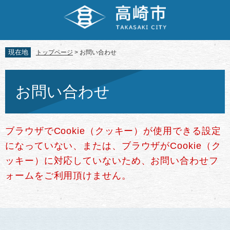
ペ
メ
ー
ニ
ジ
ュ
の
ー
先
を
現在地
トップページ
>
お問い合わせ
頭
飛
で
ば
本
す。
し
文
お問い合わせ
て
本
文
へ
ブラウザでCookie（クッキー）が使用できる設定
になっていない、または、ブラウザがCookie（ク
ッキー）に対応していないため、お問い合わせフ
ォームをご利用頂けません。