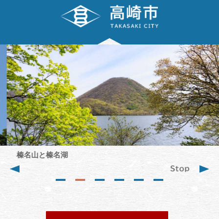
ペ
メ
ー
ニ
ジ
ュ
の
ー
本
先
を
文
頭
飛
で
ば
す。
し
て
本
文
へ
榛名山と榛名湖