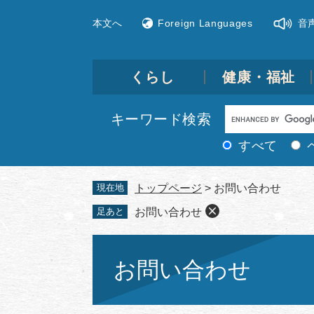
ペ
メ
本文へ
Foreign Languages
音
ー
ニ
ジ
ュ
の
ー
先
を
くらし
健康・福祉
頭
飛
で
ば
Google
キーワード検索
す。
し
カ
て
すべて
ス
本
文
タ
現在地
トップページ
>
お問い合わせ
へ
ム
足あと
お問い合わせ
検
索
本
文
お問い合わせ