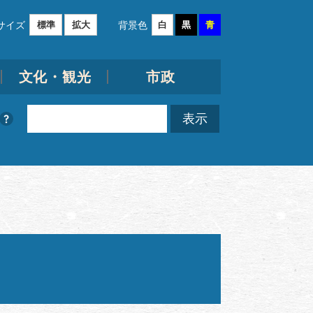
サイズ
背景色
標準
拡大
白
黒
青
文化・観光
市政