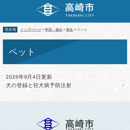
ペ
メ
ー
ニ
ジ
ュ
の
ー
先
を
現在地
トップページ
>
申請・届出
>
衛生
>
ペット
頭
飛
で
ば
本
す。
し
文
ペット
て
本
文
へ
2025年9月4日更新
犬の登録と狂犬病予防注射