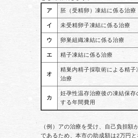
ア
胚（受精卵）凍結に係る治療
イ
未受精卵子凍結に係る治療
ウ
卵巣組織凍結に係る治療
エ
精子凍結に係る治療
精巣内精子採取術による精子
オ
治療
妊孕性温存治療後の凍結保存
カ
する年間費用
（例）アの治療を受け、自己負担額が
であるため、本市の助成額は2万円と