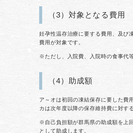
（3）対象となる費用
妊孕性温存治療に要する費用、及び
費用が対象です。
※ただし、入院費、入院時の食事代
（4）助成額
ア～オは初回の凍結保存に要した費
カは次年度以降の保存維持費に対す
※自己負担額が群馬県の助成額を上
として助成します。