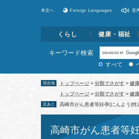
ペ
メ
本文へ
Foreign Languages
音
ー
ニ
ジ
ュ
の
ー
先
を
くらし
健康・福祉
頭
飛
で
ば
Google
キーワード検索
す。
し
カ
て
すべて
ス
本
文
タ
現在地
トップページ
>
分類でさがす
>
健
へ
ム
トップページ
>
分類でさがす
>
健
検
足あと
高崎市がん患者等妊孕(にんよう)
索
本
文
高崎市がん患者等妊