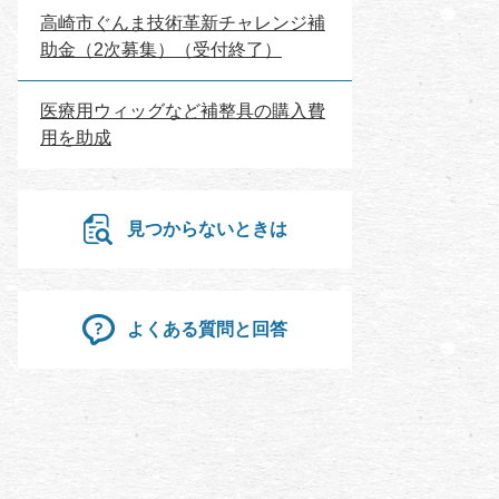
高崎市ぐんま技術革新チャレンジ補
助金（2次募集）（受付終了）
医療用ウィッグなど補整具の購入費
用を助成
見つからないときは
よくある質問と回答