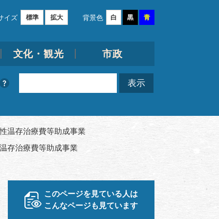
サイズ
背景色
標準
拡大
白
黒
青
文化・観光
市政
)性温存治療費等助成事業
性温存治療費等助成事業
このページを見ている人は
こんなページも見ています