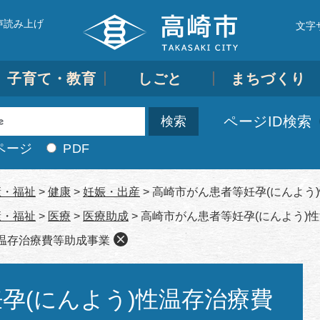
声読み上げ
文字
子育て・教育
しごと
まちづくり
ページID検索
ページ
PDF
康・福祉
>
健康
>
妊娠・出産
>
高崎市がん患者等妊孕(にんよう
康・福祉
>
医療
>
医療助成
>
高崎市がん患者等妊孕(にんよう)
性温存治療費等助成事業
孕(にんよう)性温存治療費