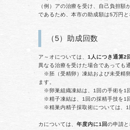
（例）アの治療を受け、自己負担額が
であるため、本市の助成額は5万円と
（5）助成回数
ア～オについては、
1人につき通算2
異なる治療を受けた場合であっても
※胚（受精卵）凍結および未受精卵
ます。
※卵巣組織凍結は、1回の手術を1
※精子凍結は、1回の採精手技を1
※精巣内精子採取術については、1
カについては、
年度内に1回
の申請と