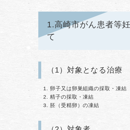
1.高崎市がん患者等
て
（1）対象となる治療
卵子又は卵巣組織の採取・凍結
精子の採取・凍結
胚（受精卵）の凍結
（2）対象者