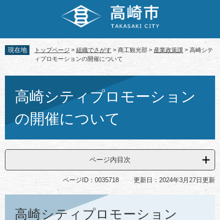
ペ
メ
ー
ニ
ジ
ュ
の
ー
先
を
現在地
トップページ
>
組織でさがす
>
商工観光部
>
産業政策課
>
高崎シテ
頭
飛
ィプロモーションの開催について
で
ば
す。
し
本
て
文
高崎シティプロモーション
本
文
の開催について
へ
ページ内目次
ページID：0035718
更新日：2024年3月27日更新
高崎シティプロモーション