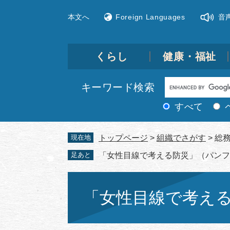
ペ
メ
本文へ
Foreign Languages
音
ー
ニ
ジ
ュ
の
ー
先
を
くらし
健康・福祉
頭
飛
で
ば
Google
キーワード検索
す。
し
カ
て
すべて
ス
本
文
タ
現在地
トップページ
>
組織でさがす
>
総
へ
ム
足あと
「女性目線で考える防災」（パンフ
検
索
本
文
「女性目線で考え