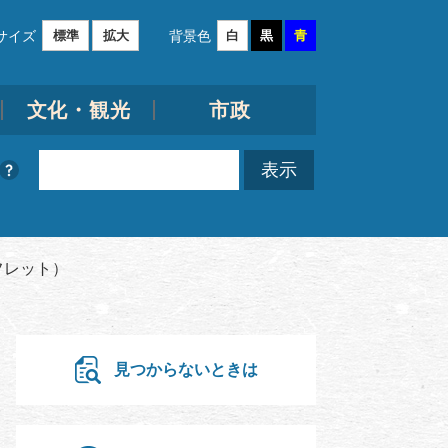
サイズ
背景色
標準
拡大
白
黒
青
文化・観光
市政
フレット）
見つからないときは