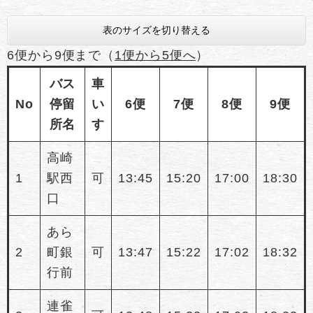
表のサイズを切り替える
6便から9便まで（
1便から5便へ
）
バス
車
No
停留
い
6便
7便
8便
9便
所名
す
高崎
1
駅西
可
13:45
15:20
17:00
18:30
口
あら
2
町銀
可
13:47
15:22
17:02
18:32
行前
連雀