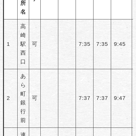
所
名
高
崎
1
駅
可
7:35
7:35
9:45
西
口
あ
ら
町
2
可
7:37
7:37
9:47
銀
行
前
連