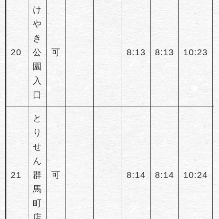
け
や
き
20
公
可
8:13
8:13
10:23
園
入
口
と
り
せ
ん
21
群
可
8:14
8:14
10:24
馬
町
店