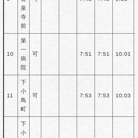
泉
寺
前
第
一
10
可
7:51
7:51
10:01
病
院
下
小
11
可
7:53
7:53
10:03
鳥
町
下
小