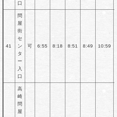
口
問
屋
街
セ
41
ン
可
6:55
8:18
8:51
8:49
10:59
タ
ー
入
口
高
崎
問
屋