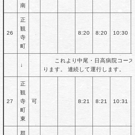
南
正
観
26
8:20
8:20
10:30
寺
町
これより中尾・日高病院コース
↓
ります。 連続して運行します。
正
観
27
寺
可
8:21
8:21
10:31
町
東
群