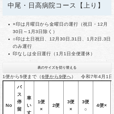
中尾・日高病院コース【上り】
×印は月曜日から金曜日の運行（祝日・12月
30日～1月3日除く）
○印は土日祝日、12月30日,31日、1月2日,3日
のみ運行
印なしは全日運行（1月1日全便運休）
表のサイズを切り替える
1便から5便まで（
6便から9便へ
） 令和7年4月1
バ
ス
車
停
1便
3便
3便
No
い
2便
4便×
留
×
×
○
す