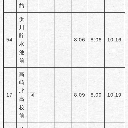
館
浜
川
貯
54
8:06
8:06
10:16
水
池
前
高
崎
北
17
可
8:09
8:09
10:19
高
校
前