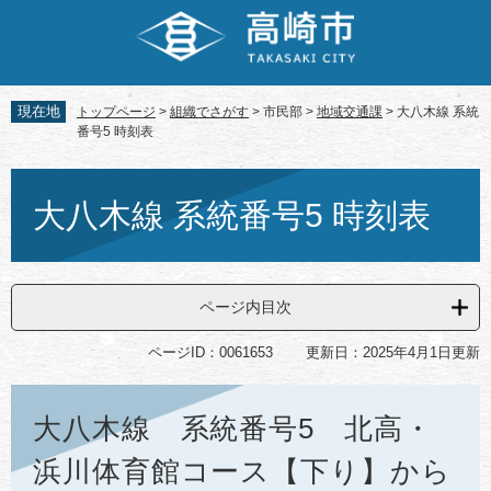
ペ
メ
ー
ニ
ジ
ュ
の
ー
先
を
現在地
トップページ
>
組織でさがす
>
市民部
>
地域交通課
>
大八木線 系統
頭
飛
番号5 時刻表
で
ば
す。
し
本
て
文
大八木線 系統番号5 時刻表
本
文
へ
ページ内目次
ページID：0061653
更新日：2025年4月1日更新
大八木線 系統番号5 北高・
浜川体育館コース【下り】から