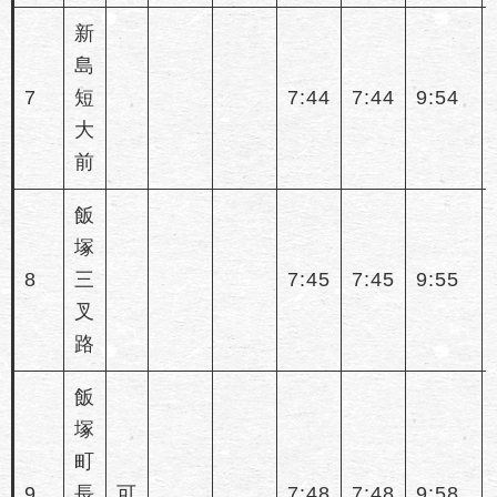
新
島
7
短
7:44
7:44
9:54
大
前
飯
塚
8
三
7:45
7:45
9:55
叉
路
飯
塚
町
9
長
可
7:48
7:48
9:58