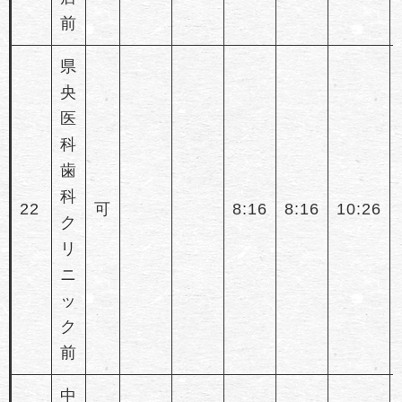
前
県
央
医
科
歯
科
22
可
8:16
8:16
10:26
ク
リ
ニ
ッ
ク
前
中