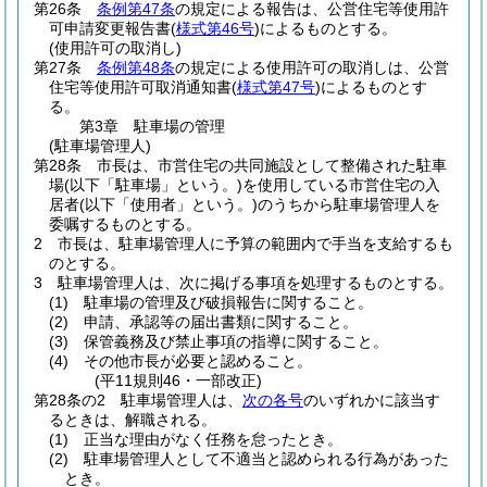
第26条
条例第47条
の規定による報告は、公営住宅等使用許
可申請変更報告書
(
様式第46号
)
によるものとする。
(使用許可の取消し)
第27条
条例第48条
の規定による使用許可の取消しは、公営
住宅等使用許可取消通知書
(
様式第47号
)
によるものとす
る。
第3章
駐車場の管理
(駐車場管理人)
第28条
市長は、市営住宅の共同施設として整備された駐車
場
(以下「駐車場」という。)
を使用している市営住宅の入
居者
(以下「使用者」という。)
のうちから駐車場管理人を
委嘱するものとする。
2
市長は、駐車場管理人に予算の範囲内で手当を支給するも
のとする。
3
駐車場管理人は、次に掲げる事項を処理するものとする。
(1)
駐車場の管理及び破損報告に関すること。
(2)
申請、承認等の届出書類に関すること。
(3)
保管義務及び禁止事項の指導に関すること。
(4)
その他市長が必要と認めること。
(平11規則46・一部改正)
第28条の2
駐車場管理人は、
次の各号
のいずれかに該当す
るときは、解職される。
(1)
正当な理由がなく任務を怠ったとき。
(2)
駐車場管理人として不適当と認められる行為があった
とき。