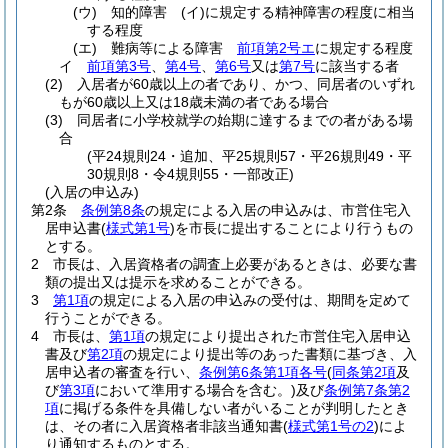
(ウ)
知的障害
(イ)
に規定する精神障害の程度に相当
する程度
(エ)
難病等による障害
前項第2号エ
に規定する程度
イ
前項第3号
、
第4号
、
第6号
又は
第7号
に該当する者
(2)
入居者が60歳以上の者であり、かつ、同居者のいずれ
もが60歳以上又は18歳未満の者である場合
(3)
同居者に小学校就学の始期に達するまでの者がある場
合
(平24規則24・追加、平25規則57・平26規則49・平
30規則8・令4規則55・一部改正)
(入居の申込み)
第2条
条例第8条
の規定による入居の申込みは、市営住宅入
居申込書
(
様式第1号
)
を市長に提出することにより行うもの
とする。
2
市長は、入居資格者の調査上必要があるときは、必要な書
類の提出又は提示を求めることができる。
3
第1項
の規定による入居の申込みの受付は、期間を定めて
行うことができる。
4
市長は、
第1項
の規定により提出された市営住宅入居申込
書及び
第2項
の規定により提出等のあった書類に基づき、入
居申込者の審査を行い、
条例第6条第1項各号
(
同条第2項
及
び
第3項
において準用する場合を含む。)
及び
条例第7条第2
項
に掲げる条件を具備しない者がいることが判明したとき
は、その者に入居資格者非該当通知書
(
様式第1号の2
)
によ
り通知するものとする。