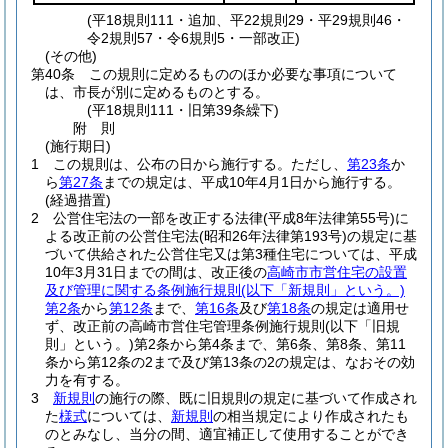
(平18規則111・追加、平22規則29・平29規則46・
令2規則57・令6規則5・一部改正)
(その他)
第40条
この規則に定めるもののほか必要な事項について
は、市長が別に定めるものとする。
(平18規則111・旧第39条繰下)
附
則
(施行期日)
1
この規則は、公布の日から施行する。
ただし、
第23条
か
ら
第27条
までの規定は、平成10年4月1日から施行する。
(経過措置)
2
公営住宅法の一部を改正する法律
(平成8年法律第55号)
に
よる改正前の公営住宅法
(昭和26年法律第193号)
の規定に基
づいて供給された公営住宅又は第3種住宅については、平成
10年3月31日までの間は、改正後の
高崎市市営住宅の設置
及び管理に関する条例施行規則
(以下「新規則」という。)
第2条
から
第12条
まで、
第16条
及び
第18条
の規定は適用せ
ず、改正前の高崎市営住宅管理条例施行規則
(以下「旧規
則」という。)
第2条から第4条まで、第6条、第8条、第11
条から第12条の2まで及び第13条の2の規定は、なおその効
力を有する。
3
新規則
の施行の際、既に旧規則の規定に基づいて作成され
た
様式
については、
新規則
の相当規定により作成されたも
のとみなし、当分の間、適宜補正して使用することができ