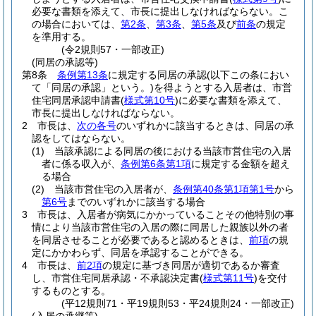
必要な書類を添えて、市長に提出しなければならない。
こ
の場合においては、
第2条
、
第3条
、
第5条
及び
前条
の規定
を準用する。
(令2規則57・一部改正)
(同居の承認等)
第8条
条例第13条
に規定する同居の承認
(以下この条におい
て「同居の承認」という。)
を得ようとする入居者は、市営
住宅同居承認申請書
(
様式第10号
)
に必要な書類を添えて、
市長に提出しなければならない。
2
市長は、
次の各号
のいずれかに該当するときは、同居の承
認をしてはならない。
(1)
当該承認による同居の後における当該市営住宅の入居
者に係る収入が、
条例第6条第1項
に規定する金額を超え
る場合
(2)
当該市営住宅の入居者が、
条例第40条第1項第1号
から
第6号
までのいずれかに該当する場合
3
市長は、入居者が病気にかかっていることその他特別の事
情により当該市営住宅の入居の際に同居した親族以外の者
を同居させることが必要であると認めるときは、
前項
の規
定にかかわらず、同居を承認することができる。
4
市長は、
前2項
の規定に基づき同居が適切であるか審査
し、市営住宅同居承認・不承認決定書
(
様式第11号
)
を交付
するものとする。
(平12規則71・平19規則53・平24規則24・一部改正)