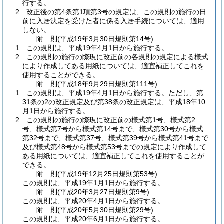
行する。
2
改正後の第4条第1項第3号の規定は、この規則の施行の日
前に入居決定を受けた者に係る入居手続については、適用
しない。
附
則
(平成19年3月30日
規則第14号)
1
この規則は、平成19年4月1日から施行する。
2
この規則の施行の際現に改正前の各規則の規定による様式
により作成してある用紙については、適宜補正してこれを
使用することができる。
附
則
(平成18年9月29日
規則第111号)
1
この規則は、平成19年4月1日から施行する。
ただし、第
31条の2の改正規定及び第38条の改正規定は、平成18年10
月1日から施行する。
2
この規則の施行の際現に改正前の様式第1号、様式第2
号、様式第7号から様式第14号まで、様式第30号から様式
第32号まで、様式第37号、様式第39号から様式第41号まで
及び様式第48号から様式第53号までの規定により作成して
ある用紙については、適宜補正してこれを使用することが
できる。
附
則
(平成19年12月25日
規則第53号)
この規則は、平成19年1月1日から施行する。
附
則
(平成20年3月27日
規則第9号)
この規則は、平成20年4月1日から施行する。
附
則
(平成20年5月30日
規則第29号)
この規則は、平成20年6月1日から施行する。