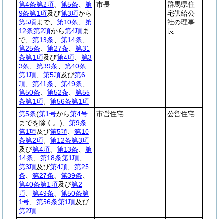
第4条第2項
、
第5条
、
第
市長
群馬県住
9条第1項
及び
第3項
から
宅供給公
第5項
まで、
第10条
、
第
社の理事
12条第2項
から
第4項
ま
長
で、
第13条
、
第14条
、
第25条
、
第27条
、
第31
条第1項
及び
第4項
、
第3
3条
、
第39条
、
第40条
第1項
、
第5項
及び
第6
項
、
第41条
、
第49条
、
第50条
、
第52条
、
第55
条第1項
、
第56条第1項
第5条
(
第1号
から
第4号
市営住宅
公営住宅
までを除く。)
、
第9条
第1項
及び
第5項
、
第10
条第2項
、
第12条第3項
及び
第4項
、
第13条
、
第
14条
、
第18条第1項
、
第3項
及び
第4項
、
第25
条
、
第27条
、
第39条
、
第40条第1項
及び
第2
項
、
第49条
、
第50条第
1号
、
第56条第1項
及び
第2項