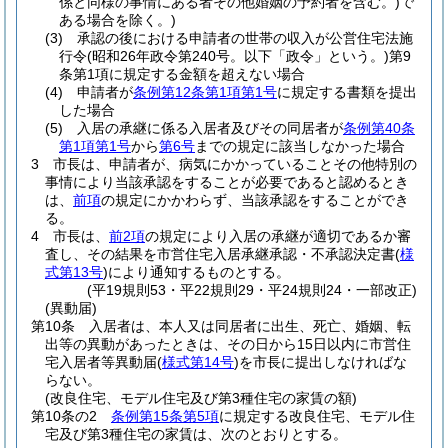
係と同様の事情にある者その他婚姻の予約者を含む。)
で
ある場合を除く。)
(3)
承認の後における申請者の世帯の収入が公営住宅法施
行令
(昭和26年政令第240号。以下「政令」という。)
第9
条第1項に規定する金額を超えない場合
(4)
申請者が
条例第12条第1項第1号
に規定する書類を提出
した場合
(5)
入居の承継に係る入居者及びその同居者が
条例第40条
第1項第1号
から
第6号
までの規定に該当しなかった場合
3
市長は、申請者が、病気にかかっていることその他特別の
事情により当該承認をすることが必要であると認めるとき
は、
前項
の規定にかかわらず、当該承認をすることができ
る。
4
市長は、
前2項
の規定により入居の承継が適切であるか審
査し、その結果を市営住宅入居承継承認・不承認決定書
(
様
式第13号
)
により通知するものとする。
(平19規則53・平22規則29・平24規則24・一部改正)
(異動届)
第10条
入居者は、本人又は同居者に出生、死亡、婚姻、転
出等の異動があったときは、その日から15日以内に市営住
宅入居者等異動届
(
様式第14号
)
を市長に提出しなければな
らない。
(改良住宅、モデル住宅及び第3種住宅の家賃の額)
第10条の2
条例第15条第5項
に規定する改良住宅、モデル住
宅及び第3種住宅の家賃は、次のとおりとする。