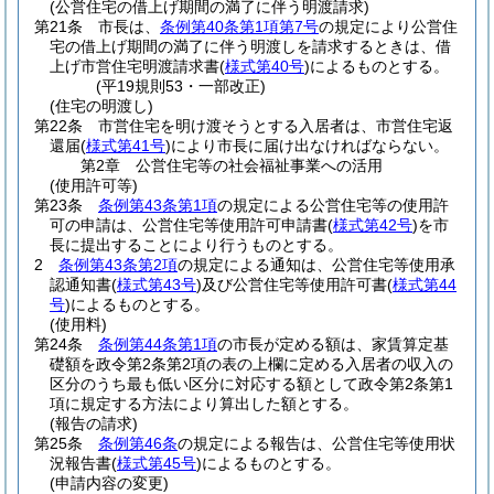
(公営住宅の借上げ期間の満了に伴う明渡請求)
第21条
市長は、
条例第40条第1項第7号
の規定により公営住
宅の借上げ期間の満了に伴う明渡しを請求するときは、借
上げ市営住宅明渡請求書
(
様式第40号
)
によるものとする。
(平19規則53・一部改正)
(住宅の明渡し)
第22条
市営住宅を明け渡そうとする入居者は、市営住宅返
還届
(
様式第41号
)
により市長に届け出なければならない。
第2章
公営住宅等の社会福祉事業への活用
(使用許可等)
第23条
条例第43条第1項
の規定による公営住宅等の使用許
可の申請は、公営住宅等使用許可申請書
(
様式第42号
)
を市
長に提出することにより行うものとする。
2
条例第43条第2項
の規定による通知は、公営住宅等使用承
認通知書
(
様式第43号
)
及び公営住宅等使用許可書
(
様式第44
号
)
によるものとする。
(使用料)
第24条
条例第44条第1項
の市長が定める額は、家賃算定基
礎額を政令第2条第2項の表の上欄に定める入居者の収入の
区分のうち最も低い区分に対応する額として政令第2条第1
項に規定する方法により算出した額とする。
(報告の請求)
第25条
条例第46条
の規定による報告は、公営住宅等使用状
況報告書
(
様式第45号
)
によるものとする。
(申請内容の変更)