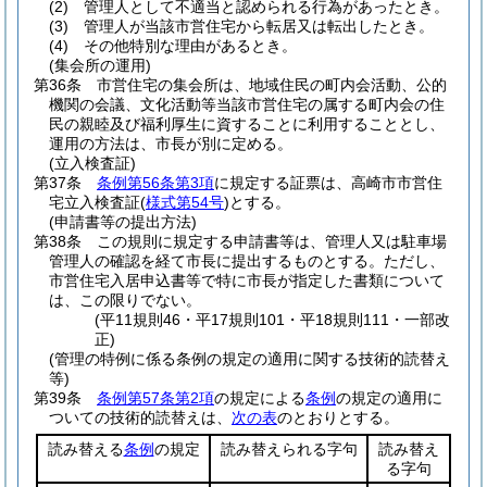
(2)
管理人として不適当と認められる行為があったとき。
(3)
管理人が当該市営住宅から転居又は転出したとき。
(4)
その他特別な理由があるとき。
(集会所の運用)
第36条
市営住宅の集会所は、地域住民の町内会活動、公的
機関の会議、文化活動等当該市営住宅の属する町内会の住
民の親睦及び福利厚生に資することに利用することとし、
運用の方法は、市長が別に定める。
(立入検査証)
第37条
条例第56条第3項
に規定する証票は、高崎市市営住
宅立入検査証
(
様式第54号
)
とする。
(申請書等の提出方法)
第38条
この規則に規定する申請書等は、管理人又は駐車場
管理人の確認を経て市長に提出するものとする。
ただし、
市営住宅入居申込書等で特に市長が指定した書類について
は、この限りでない。
(平11規則46・平17規則101・平18規則111・一部改
正)
(管理の特例に係る条例の規定の適用に関する技術的読替え
等)
第39条
条例第57条第2項
の規定による
条例
の規定の適用に
ついての技術的読替えは、
次の表
のとおりとする。
読み替える
条例
の規定
読み替えられる字句
読み替え
る字句