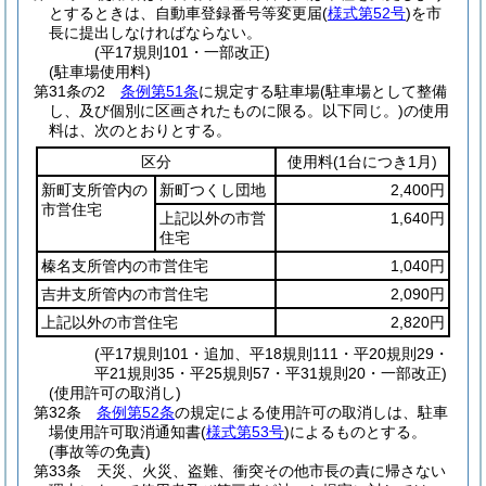
とするときは、自動車登録番号等変更届
(
様式第52号
)
を市
長に提出しなければならない。
(平17規則101・一部改正)
(駐車場使用料)
第31条の2
条例第51条
に規定する駐車場
(駐車場として整備
し、及び個別に区画されたものに限る。以下同じ。)
の使用
料は、次のとおりとする。
区分
使用料
(1台につき1月)
新町支所管内の
新町つくし団地
2,400円
市営住宅
上記以外の市営
1,640円
住宅
榛名支所管内の市営住宅
1,040円
吉井支所管内の市営住宅
2,090円
上記以外の市営住宅
2,820円
(平17規則101・追加、平18規則111・平20規則29・
平21規則35・平25規則57・平31規則20・一部改正)
(使用許可の取消し)
第32条
条例第52条
の規定による使用許可の取消しは、駐車
場使用許可取消通知書
(
様式第53号
)
によるものとする。
(事故等の免責)
第33条
天災、火災、盗難、衝突その他市長の責に帰さない