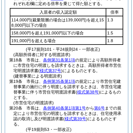
れぞれ右欄に定める倍率を乗じて得た額とする。
入居者の収入認定額
倍率
114,000円
(裁量階層の場合は139,000円)
を超え15
1.3
8,000円以下の場合
158,000円を超え191,000円以下の場合
1.5
191,000円を超える場合
1.8
(平17規則101・平24規則24・一部改正)
(高額所得者に対する明渡請求)
第18条
市長は、
条例第31条第1項
の規定により高額所得者
に市営住宅の明渡しを請求するときは、高額所得者市営住
宅明渡請求書
(
様式第37号
)
によるものとする。
(建替事業による明渡請求)
第19条
市長は、
条例第35条第1項
の規定により市営住宅建
替事業の施行に伴う明渡しを請求するときは、市営住宅建
替事業に伴う市営住宅明渡請求書
(
様式第38号
)
によるもの
とする。
(市営住宅の明渡請求)
第20条
市長は、
条例第40条第1項第1号
から
第6号
までの規
定により市営住宅の明渡しを請求するときは、住宅使用承
認の取消し及び明渡請求書
(
様式第39号
)
によるものとす
る。
(平19規則53・一部改正)