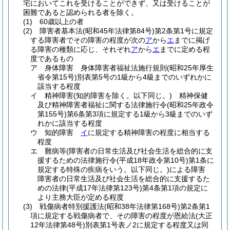
宅においてこれを受けることができず、又は受けることが
困難であると認められる者を除く。
(1)
60歳以上の者
(2)
障害者基本法
(昭和45年法律第84号)
第2条第1号に規定
する障害者でその障害の程度が次の
ア
から
エ
までに掲げ
る障害の種類に応じ、それぞれ
ア
から
エ
までに定める程
度であるもの
ア
身体障害 身体障害者福祉法施行規則
(昭和25年厚生
省令第15号)
別表第5号の1級から4級までのいずれかに
該当する程度
イ
精神障害
(知的障害を除く。以下同じ。)
精神保健
及び精神障害者福祉に関する法律施行令
(昭和25年政令
第155号)
第6条第3項に規定する1級から3級までのいず
れかに該当する程度
ウ
知的障害
イ
に規定する精神障害の程度に相当する
程度
エ
難病等
(障害者の日常生活及び社会生活を総合的に支
援するための法律施行令
(平成18年政令第10号)
第1条に
規定する特殊の疾病をいう。以下同じ。)
による障害
障害者の日常生活及び社会生活を総合的に支援するた
めの法律
(平成17年法律第123号)
第4条第1項の規定に
より主務大臣が定める程度
(3)
戦傷病者特別援護法
(昭和38年法律第168号)
第2条第1
項に規定する戦傷病者で、その障害の程度が恩給法
(大正
12年法律第48号)
別表第1号表ノ2に規定する程度又は同