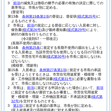
3
前項
の減免又は徴収の猶予の必要の有無の決定に際しての
基準等は、市長が別に定める。
(督促等)
第13条
条例第19条第1項
の督促は、督促状
(
様式第25号
)
に
よるものとする。
2
市長は、
前項
の規定による督促に応じない入居者に対し、
催告書
(
様式第26号
)
及び最終通知書
(
様式第29号
)
により、
納付の催告を行うものとする。
(令2規則57・一部改正)
(長期不使用の届出)
第14条
条例第25条
に規定する長期不使用の届出をしようと
する入居者は、当該市営住宅を使用しなくなる日の7日前ま
でに、市営住宅不在届
(
様式第30号
)
を市長に提出しなけれ
ばならない。
(模様替、増築等)
第15条
入居者は、
条例第27条第1項
に規定する市長の承認
を受けようとするときは、市営住宅用途変更・模様替・増
築・工作物設置承認申請書
(
様式第31号
)
に必要な書類を添
えて、市長に提出しなければならない。
2
市長は、
前項
に規定する申請があった場合において、
前項
に規定する行為が適切であるか審査し、市営住宅用途変
更・模様替・増築・工作物設置承認・不承認決定書
(
様式第
32号
)
を交付するものとする。
3
第1項
に規定する承認の基準は、市長が別に定める。
(収入超過者及び高額所得者に対する通知等)