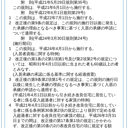
附
則
(平成21年5月29日
規則第35号)
この規則は、平成21年6月1日から施行する。
附
則
(平成22年6月1日
規則第29号)
1
この規則は、平成22年7月1日から施行する。
2
改正後の第9条の規定は、この規則の施行日以後に発生し
た承継の理由となるべき事実に基づく入居の承継の申請に
ついて適用する。
附
則
(平成24年3月30日
規則第24号)
(施行期日)
1
この規則は、平成24年4月1日から施行する。
(入居者資格に関する特例)
2
改正後の第1条の2第1項第1号及び第2項第2号の規定につ
いては、昭和31年4月1日以前に生まれた者も60歳以上の者
とみなす。
(入居承継の承認に係る基準に関する経過措置)
3
改正後の第9条第2項第1号イの規定は、この規則の施行日
以後に発生した承継の理由となるべき事実に基づく入居の
承継の申請から適用する。
(平成21年4月1日以前から引き続き改良住宅に居住してい
る者に係る収入超過者に対する家賃の特例)
4
平成21年4月1日以前から引き続き改良住宅に居住してい
る者に係る条例第30条第2項の規定により規則で定める収
入超過者に対する改良住宅の家賃の額は、平成26年3月31
日までの間は、改正後の第17条第1項の規定にかかわら
ず、改正後の第10条の2の表改良住宅の項に規定する額