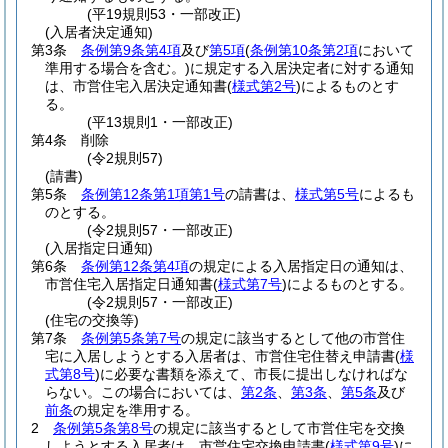
(平19規則53・一部改正)
(入居者決定通知)
第3条
条例第9条第4項
及び
第5項
(
条例第10条第2項
において
準用する場合を含む。)
に規定する入居決定者に対する通知
は、市営住宅入居決定通知書
(
様式第2号
)
によるものとす
る。
(平13規則1・一部改正)
第4条
削除
(令2規則57)
(請書)
第5条
条例第12条第1項第1号
の請書は、
様式第5号
によるも
のとする。
(令2規則57・一部改正)
(入居指定日通知)
第6条
条例第12条第4項
の規定による入居指定日の通知は、
市営住宅入居指定日通知書
(
様式第7号
)
によるものとする。
(令2規則57・一部改正)
(住宅の交換等)
第7条
条例第5条第7号
の規定に該当するとして他の市営住
宅に入居しようとする入居者は、市営住宅住替え申請書
(
様
式第8号
)
に必要な書類を添えて、市長に提出しなければな
らない。
この場合においては、
第2条
、
第3条
、
第5条
及び
前条
の規定を準用する。
2
条例第5条第8号
の規定に該当するとして市営住宅を交換
しようとする入居者は、市営住宅交換申請書
(
様式第9号
)
に