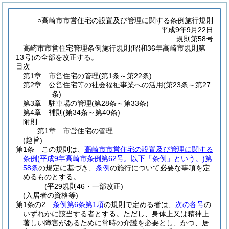
○高崎市市営住宅の設置及び管理に関する条例施行規則
平成9年9月22日
規則第58号
高崎市市営住宅管理条例施行規則(昭和36年高崎市規則第
13号)の全部を改正する。
目次
第1章
市営住宅の管理
(第1条～第22条)
第2章
公営住宅等の社会福祉事業への活用
(第23条～第27
条)
第3章
駐車場の管理
(第28条～第33条)
第4章
補則
(第34条～第40条)
附則
第1章
市営住宅の管理
(趣旨)
第1条
この規則は、
高崎市市営住宅の設置及び管理に関する
条例
(平成9年高崎市条例第62号。以下「条例」という。)
第
58条
の規定に基づき、
条例
の施行について必要な事項を定
めるものとする。
(平29規則46・一部改正)
(入居者の資格等)
第1条の2
条例第6条第1項
の規則で定める者は、
次の各号
の
いずれかに該当する者とする。
ただし、身体上又は精神上
著しい障害があるために常時の介護を必要とし、かつ、居