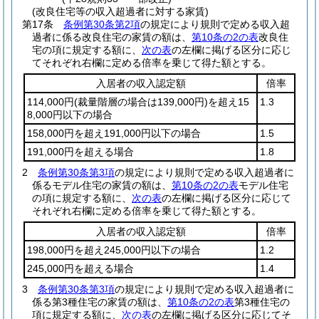
(改良住宅等の収入超過者に対する家賃)
第17条
条例第30条第2項
の規定により規則で定める収入超
過者に係る改良住宅の家賃の額は、
第10条の2の表
改良住
宅の項に規定する額に、
次の表
の左欄に掲げる区分に応じ
てそれぞれ右欄に定める倍率を乗じて得た額とする。
入居者の収入認定額
倍率
114,000円
(裁量階層の場合は139,000円)
を超え15
1.3
8,000円以下の場合
158,000円を超え191,000円以下の場合
1.5
191,000円を超える場合
1.8
2
条例第30条第3項
の規定により規則で定める収入超過者に
係るモデル住宅の家賃の額は、
第10条の2の表
モデル住宅
の項に規定する額に、
次の表
の左欄に掲げる区分に応じて
それぞれ右欄に定める倍率を乗じて得た額とする。
入居者の収入認定額
倍率
198,000円を超え245,000円以下の場合
1.2
245,000円を超える場合
1.4
3
条例第30条第3項
の規定により規則で定める収入超過者に
係る第3種住宅の家賃の額は、
第10条の2の表
第3種住宅の
項に規定する額に、
次の表
の左欄に掲げる区分に応じてそ