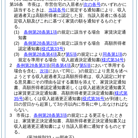
第16条
市長は、市営住宅の入居者が
次の各号
のいずれかに
該当するときは、
当該各号
に規定する通知書により、収入
超過者又は高額所得者に認定した旨、当該入居者に係る認
定収入額及びこれに基づく家賃の額を通知するものとす
る。
(1)
条例第28条第1項
の規定に該当する場合 家賃決定通
知書
(2)
条例第28条第2項
の規定に該当する場合 高額所得者
認定通知書
(
様式第33号
)
(3)
条例第28条第4項
及び
第5項
の規定により
同条第1項
の
規定を準用する場合 収入超過決定通知書
(
様式第34号
)
2
条例第28条第3項
(
同条第4項
及び
第5項
において準用する
場合を含む。
次項
において同じ。)
の規定により意見を述べ
ようとする収入超過者又は高額所得者は、収入認定に対す
る意見書にその理由を証する書類を添えて、家賃決定通知
書、高額所得者認定通知書若しくは収入超過決定通知書又
は家賃更正決定通知書、高額所得者更正決定通知書
(
様式第
35号
)
若しくは収入超過更正通知書
(
様式第36号
)
が到達した
日の翌日から起算して3か月以内に市長に申し出なければな
らない。
3
市長は、
条例第28条第3項
の規定による更正をしたとき
は、家賃更正決定通知書、高額所得者更正決定通知書又は
収入超過更正通知書により当該入居者に通知するものとす
る。
(平28規則33・一部改正)