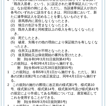
「既存入居者」という。)
に設定された連帯保証人について
は、なお従前の例による。
ただし、当該連帯保証人が次の
各号のいずれかに該当するときは、同日以後において、新
たに連帯保証人を定めることを要しないものとする。
(1)
群馬県内に居住しなくなったとき。
(2)
独立の生計を営まなくなったとき。
(3)
既存入居者と同程度以上の収入を有しなくなったと
き。
(4)
死亡したとき。
(5)
破産、失職その他の理由により保証能力を有しなくな
ったとき。
(6)
住所又は居所が不明となったとき。
(7)
後見開始又は保佐開始の審判を受けたとき。
附
則
(令和3年3月31日
規則第43号)
この規則は、令和3年4月1日から施行する。
附
則
(令和4年12月28日
規則第55号)
1
この規則は、令和5年1月1日から施行する。
ただし、第1
条の2第1項第2号エの改正規定は、同年4月1日から施行す
る。
2
この規則の施行の際現に改正前の様式第1号、様式第10
号、様式第12号、様式第14号、様式第30号及び様式第41号
の規定により作成してある用紙については、適宜補正して
これを使用することができる。
附
則
(令和6年3月6日
規則第5号)