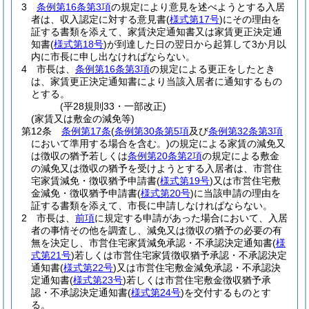
3
条例第16条第3項
の規定により意見を述べようとする入居
者は、収入認定に対する意見書
(
様式第17号
)
にその理由を
証する書類を添えて、家賃決定通知書又は家賃更正決定通
知書
(
様式第18号
)
が到達した日の翌日から起算して3か月以
内に市長に申し出なければならない。
4
市長は、
条例第16条第3項
の規定による更正をしたとき
は、家賃更正決定通知書により当該入居者に通知するもの
とする。
(平28規則33・一部改正)
(家賃又は敷金の減免等)
第12条
条例第17条
(
条例第30条第5項
及び
条例第32条第3項
において準用する場合を含む。)
の規定による家賃の減免又
は徴収の猶予若しくは
条例第20条第2項
の規定による敷金
の減免又は徴収の猶予を受けようとする入居者は、市営住
宅家賃減免・徴収猶予申請書
(
様式第19号
)
又は市営住宅敷
金減免・徴収猶予申請書
(
様式第20号
)
に当該申請の理由を
証する書類を添えて、市長に申請しなければならない。
2
市長は、
前項
に規定する申請があった場合において、入居
者の事情その他を調査し、減免又は徴収の猶予の必要の有
無を決定し、市営住宅家賃減免承認・不承認決定通知書
(
様
式第21号
)
若しくは市営住宅家賃徴収猶予承認・不承認決定
通知書
(
様式第22号
)
又は市営住宅敷金減免承認・不承認決
定通知書
(
様式第23号
)
若しくは市営住宅敷金徴収猶予承
認・不承認決定通知書
(
様式第24号
)
を交付するものとす
る。