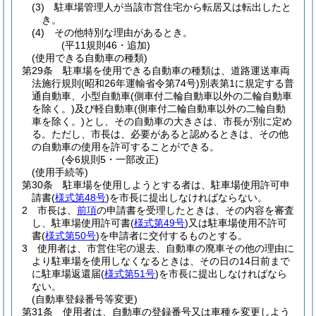
(3)
駐車場管理人が当該市営住宅から転居又は転出したと
き。
(4)
その他特別な理由があるとき。
(平11規則46・追加)
(使用できる自動車の種類)
第29条
駐車場を使用できる自動車の種類は、道路運送車両
法施行規則
(昭和26年運輸省令第74号)
別表第1に規定する普
通自動車、小型自動車
(側車付二輪自動車以外の二輪自動車
を除く。)
及び軽自動車
(側車付二輪自動車以外の二輪自動
車を除く。)
とし、その自動車の大きさは、市長が別に定め
る。
ただし、市長は、必要があると認めるときは、その他
の自動車の使用を許可することができる。
(令6規則5・一部改正)
(使用手続等)
第30条
駐車場を使用しようとする者は、駐車場使用許可申
請書
(
様式第48号
)
を市長に提出しなければならない。
2
市長は、
前項
の申請書を受理したときは、その内容を審査
し、駐車場使用許可書
(
様式第49号
)
又は駐車場使用不許可
書
(
様式第50号
)
を申請者に交付するものとする。
3
使用者は、市営住宅の退去、自動車の廃車その他の理由に
より駐車場を使用しなくなるときは、その日の14日前まで
に駐車場返還届
(
様式第51号
)
を市長に提出しなければなら
ない。
(自動車登録番号等変更)
第31条
使用者は、自動車の登録番号又は車種を変更しよう