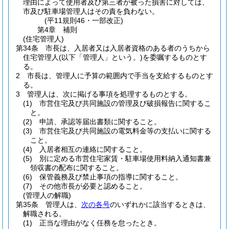
理由によって使用者及び第三者が被った損害に対しては、
市及び駐車場管理人はその責を負わない。
(平11規則46・一部改正)
第4章
補則
(住宅管理人)
第34条
市長は、入居者又は入居者資格のある者のうちから
住宅管理人
(以下「管理人」という。)
を委嘱するものとす
る。
2
市長は、管理人に予算の範囲内で手当を支給するものとす
る。
3
管理人は、次に掲げる事項を処理するものとする。
(1)
市営住宅及び共同施設の管理及び破損報告に関するこ
と。
(2)
申請、承認等届出書類に関すること。
(3)
市営住宅及び共同施設の電気料金等の支払いに関する
こと。
(4)
入居者相互の連絡に関すること。
(5)
別に定める市営住宅家賃・駐車場使用料納入通知書兼
領収書の配布に関すること。
(6)
保管義務及び禁止事項の指導に関すること。
(7)
その他市長が必要と認めること。
(管理人の解職)
第35条
管理人は、
次の各号
のいずれかに該当するときは、
解職される。
(1)
正当な理由がなく任務を怠ったとき。