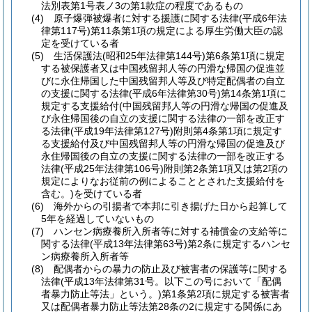
法別表第1号表ノ3の第1款症の程度であるもの
(4)
原子爆弾被爆者に対する援護に関する法律
(平成6年法
律第117号)
第11条第1項の規定による厚生労働大臣の認
定を受けている者
(5)
生活保護法
(昭和25年法律第144号)
第6条第1項に規定
する被保護者又は中国残留邦人等の円滑な帰国の促進並
びに永住帰国した中国残留邦人等及び特定配偶者の自立
の支援に関する法律
(平成6年法律第30号)
第14条第1項に
規定する支援給付
(中国残留邦人等の円滑な帰国の促進及
び永住帰国後の自立の支援に関する法律の一部を改正す
る法律
(平成19年法律第127号)
附則第4条第1項に規定す
る支援給付及び中国残留邦人等の円滑な帰国の促進及び
永住帰国後の自立の支援に関する法律の一部を改正する
法律
(平成25年法律第106号)
附則第2条第1項又は第2項の
規定によりなお従前の例によることとされた支援給付を
含む。)
を受けている者
(6)
海外からの引揚者で本邦に引き揚げた日から起算して
5年を経過していないもの
(7)
ハンセン病療養所入所者等に対する補償金の支給等に
関する法律
(平成13年法律第63号)
第2条に規定するハンセ
ン病療養所入所者等
(8)
配偶者からの暴力の防止及び被害者の保護等に関する
法律
(平成13年法律第31号。以下この号において「配偶
者暴力防止等法」という。)
第1条第2項に規定する被害者
又は配偶者暴力防止等法第28条の2に規定する関係にあ