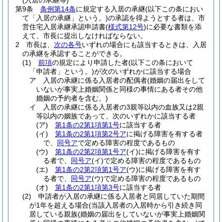
(入居の承継等)
第9条
条例第14条
に規定する入居の承継
(以下この条におい
て「入居の承継」という。)
の承認を得ようとする者は、市
営住宅入居承継承認申請書
(
様式第12号
)
に必要な書類を添
えて、市長に提出しなければならない。
2
市長は、
次の各号
いずれの場合にも該当するときは、入居
の承継を承認することができる。
(1)
前項
の規定により申請した者
(以下この条において
「申請者」という。)
が次のいずれかに該当する場合
ア
入居の承継に係る入居者の配偶者
(婚姻の届出をして
いないが事実上婚姻関係と同様の事情にある者その他
婚姻の予約者を含む。)
イ
入居の承継に係る入居者の3親等以内の血族又は2親
等以内の姻族であって、次のいずれかに該当する者
(ア)
第1条の2第1項第1号
に該当する者
(イ)
第1条の2第1項第2号ア
に掲げる障害を有する者
で、
同号ア
で定める障害の程度であるもの
(ウ)
第1条の2第2項第1号ア
(イ)
に掲げる障害を有す
る者で、
同号ア
(イ)
で定める障害の程度であるもの
(エ)
第1条の2第2項第1号ア
(ウ)
に掲げる障害を有す
る者で、
同号ア
(ウ)
で定める障害の程度であるもの
(オ)
第1条の2第1項第3号
に該当する者
(2)
申請者が入居の承継に係る入居者と同居していた期間
が1年を超える場合
(当該入居者の入居時から引き続き同
居している親族
(婚姻の届出をしていないが事実上婚姻関