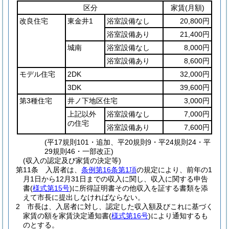
区分
家賃
(月額)
改良住宅
東金井1
浴室設備なし
20,800円
浴室設備あり
21,400円
城南
浴室設備なし
8,000円
浴室設備あり
8,600円
モデル住宅
2DK
32,000円
3DK
39,600円
第3種住宅
井ノ下地区住宅
3,000円
上記以外
浴室設備なし
7,000円
の住宅
浴室設備あり
7,600円
(平17規則101・追加、平20規則9・平24規則24・平
29規則46・一部改正)
(収入の認定及び家賃の決定等)
第11条
入居者は、
条例第16条第1項
の規定により、前年の1
月1日から12月31日までの収入に関し、収入に関する申告
書
(
様式第15号
)
に所得証明書その他収入を証する書類を添
えて市長に提出しなければならない。
2
市長は、入居者に対し、認定した収入額及びこれに基づく
家賃の額を家賃決定通知書
(
様式第16号
)
により通知するも
のとする。