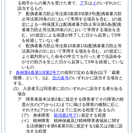
る相手からの暴力を受けた者で、
ア
又は
イ
のいずれかに
該当するもの
ア
配偶者暴力防止等法第3条第3項第3号
(配偶者暴力防
止等法第28条の2において準用する場合を含む。)
の規
定による一時保護又は配偶者暴力防止等法第5条
(配偶
者暴力防止等法第28条の2において準用する場合を含
む。)
の規定による保護が終了した日から起算して5年
を経過していない者
イ
配偶者暴力防止等法第10条第1項
(配偶者暴力防止等
法第28条の2において準用する場合を含む。)
の規定に
より裁判所がした命令の申立てを行った者で当該命令
がその効力を生じた日から起算して5年を経過していな
いもの
2
条例第6条第1項第2号ア
の規則で定める場合
(以下「裁量
階層」という。)
は、
次の各号
のいずれかに該当する場合と
する。
(1)
入居者又は同居者に次のいずれかに該当する者がある
場合
ア
障害者基本法第2条に規定する障害者でその障害の程
度が次の
(ア)
から
(エ)
までに掲げる障害の種類に応じ、
それぞれ
(ア)
から
(エ)
までに定める程度であるもの
(ア)
身体障害
前項第2号ア
に規定する程度
(イ)
精神障害 精神保健及び精神障害者福祉に関す
る法律施行令第6条第3項に規定する1級又は2級に該
当する程度