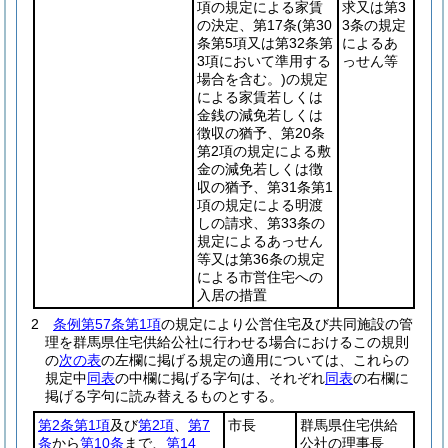
項の規定による家賃
求又は第3
の決定、第17条
(第30
3条の規定
条第5項又は第32条第
によるあ
3項において準用する
っせん等
場合を含む。)
の規定
による家賃若しくは
金銭の減免若しくは
徴収の猶予、第20条
第2項の規定による敷
金の減免若しくは徴
収の猶予、第31条第1
項の規定による明渡
しの請求、第33条の
規定によるあっせん
等又は第36条の規定
による市営住宅への
入居の措置
2
条例第57条第1項
の規定により公営住宅及び共同施設の管
理を群馬県住宅供給公社に行わせる場合におけるこの規則
の
次の表
の左欄に掲げる規定の適用については、これらの
規定中
同表
の中欄に掲げる字句は、それぞれ
同表
の右欄に
掲げる字句に読み替えるものとする。
第2条第1項
及び
第2項
、
第7
市長
群馬県住宅供給
条
から
第10条
まで、
第14
公社の理事長